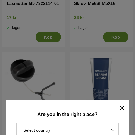
Låsmutter M5 7322114-01
Skruv, Mc6Sf M5X16
17 kr
23 kr
I lager
I lager
Köp
Köp
Are you in the right place?
Tanklock Kpl
Husqvarna Smörjfett,
kullager
Select country