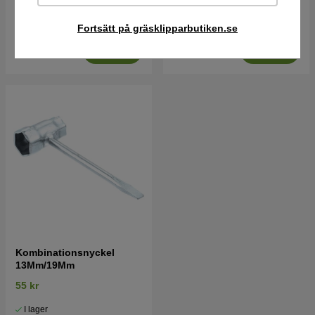
150 kr
139 kr
Fortsätt på gräsklipparbutiken.se
I lager
I lager
Köp
Köp
Kombinationsnyckel
13Mm/19Mm
55 kr
I lager