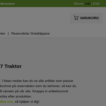
mleverans
Moms:
Inkl
|
Exkl
VARUKORG
kter
Reservdelar Gräsklippare
7 Traktor
 I listan nedan kan du se alla artiklar som passar
kelnumret på reservdelen som du behöver, så kan du
ill vänster på vår site. Knappa in artikelnumret
 söka efter produkten.
akta oss
,
så hjälper vi dig!