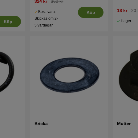
324 kr
360 kr
18 kr
20 
Best. vara.
Köp
Skickas om 2-
I lager
Köp
5 vardagar
Bricka
Mutter