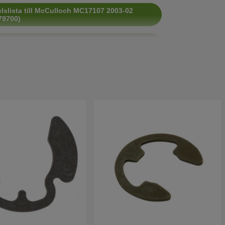
lslista till McCulloch MC17107 2003-02
79700)
lslista till McCulloch MC17107 2004-12
73302)
lslista till McCulloch MC17107 2004-12
73302)
lslista till McCulloch MC17107 2010-01
008400)