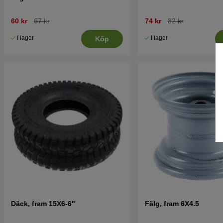
60 kr
67 kr
74 kr
82 kr
I lager
I lager
Köp
Däck, fram 15X6-6"
Fälg, fram 6X4.5