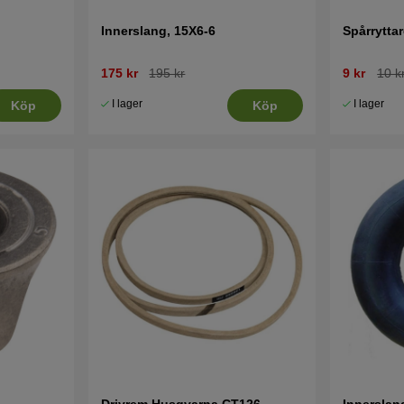
Innerslang, 15X6-6
Spårryttar
175 kr
195 kr
9 kr
10 k
I lager
I lager
Köp
Köp
Drivrem Husqvarna CT126,
Innerslan