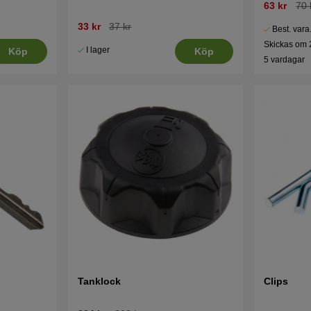
63 kr
70 
33 kr
37 kr
Best. vara
Skickas om 
I lager
Köp
Köp
5 vardagar
Tanklock
Clips