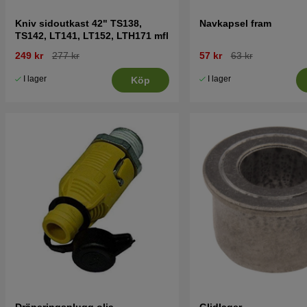
Kniv sidoutkast 42" TS138,
Navkapsel fram
TS142, LT141, LT152, LTH171 mfl
249 kr
277 kr
57 kr
63 kr
I lager
I lager
Köp
Dräneringsplugg olja
Glidlager