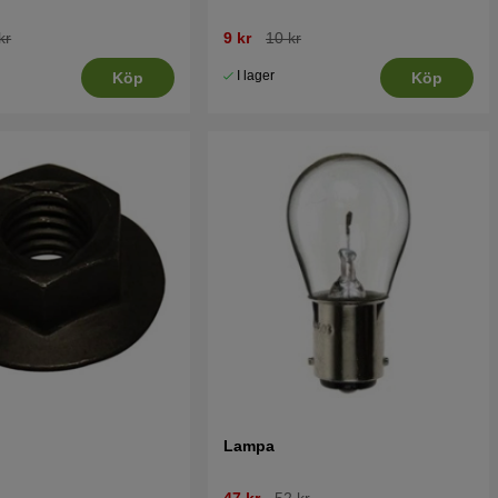
kr
9 kr
10 kr
I lager
Köp
Köp
Lampa
47 kr
52 kr