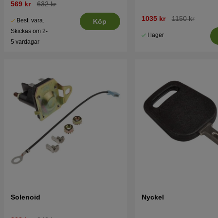
569 kr
632 kr
1035 kr
1150 kr
Best. vara.
Köp
Skickas om 2-
I lager
5 vardagar
Solenoid
Nyckel