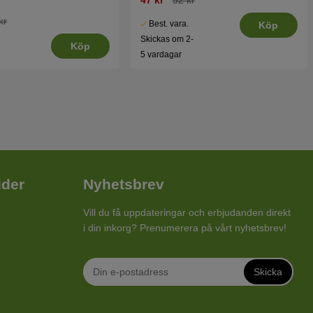
kr
Best. vara.
Köp
Skickas om 2-
Köp
5 vardagar
ider
Nyhetsbrev
Vill du få uppdateringar och erbjudanden direkt
i din inkorg? Prenumerera på vårt nyhetsbrev!
Skicka