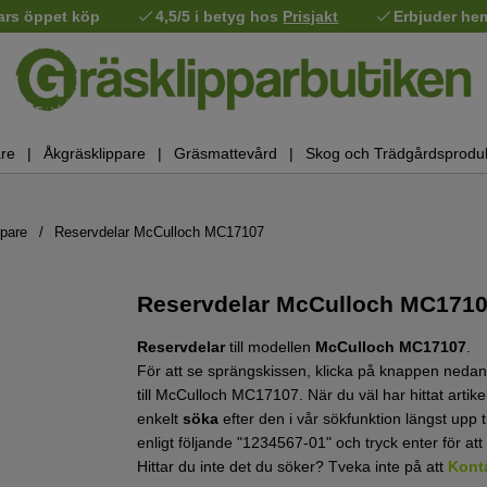
ars öppet köp
4,5/5 i betyg hos
Prisjakt
Erbjuder he
re
Åkgräsklippare
Gräsmattevård
Skog och Trädgårdsprodu
ppare
Reservdelar McCulloch MC17107
Reservdelar McCulloch MC1710
Reservdelar
till modellen
McCulloch MC17107
.
För att se sprängskissen, klicka på knappen nedan.
till McCulloch MC17107. När du väl har hittat arti
enkelt
söka
efter den i vår sökfunktion längst upp t
enligt följande "1234567-01" och tryck enter för att
Hittar du inte det du söker? Tveka inte på att
Kont