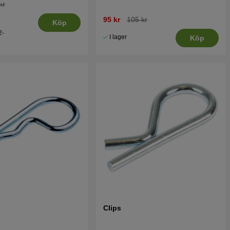
kr
95 kr
105 kr
.
Köp
2-
I lager
Köp
Clips