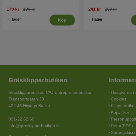
179 kr
199 kr
241 kr
268 kr
I lager
I lager
Köp
Gräsklipparbutiken
Informat
Gräsklipparbutiken C/O Entreprenadbutiken
Husqvarna re
Transportgatan 39
Cookies
422 46 Hisings Backa
Klippo artike
Köpvillkor
031-22 62 60
Personuppgif
info@grasklipparbutiken.se
Retur(PDF)
Sprängskisse