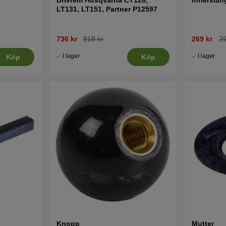
LT131, LT151, Partner P12597
736 kr
818 kr
269 kr
29
I lager
I lager
Köp
Köp
Knopp
Mutter