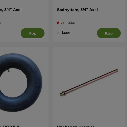
e, 3/4" Axel
Spårryttare, 3/4" Axel
r
8 kr
9 kr
I lager
Köp
Köp
g 18X9,5-8
Upphängningsaxel