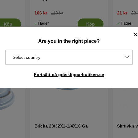
106 kr
118 kr
21 kr
23 
I lager
I lager
Köp
Köp
Are you in the right place?
Select country
Fortsätt på gräsklipparbutiken.se
Bricka 23/32X1-1/4X16 Ga
Skruvkniv