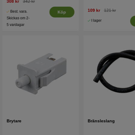
308 kr
342 kr
109 kr
121 kr
Best. vara.
Köp
Skickas om 2-
I lager
5 vardagar
Brytare
Bränsleslang