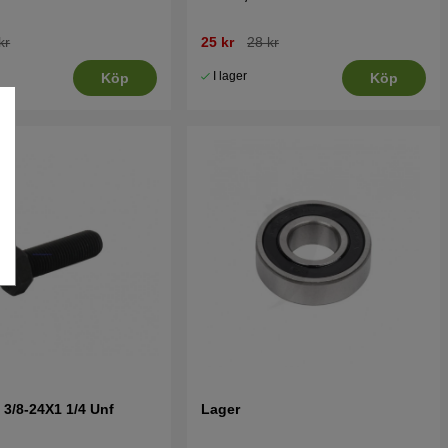
kr
25 kr
28 kr
I lager
Köp
Köp
 3/8-24X1 1/4 Unf
Lager