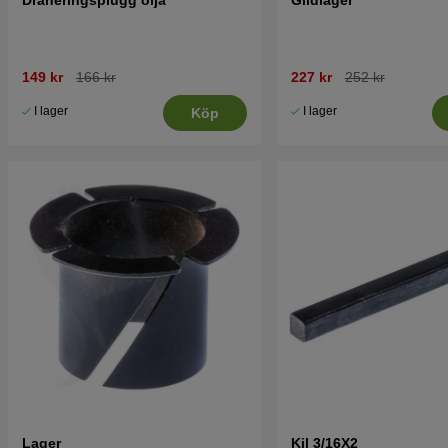
149 kr
166 kr
227 kr
252 kr
I lager
I lager
Köp
Lager
Kil 3/16X2