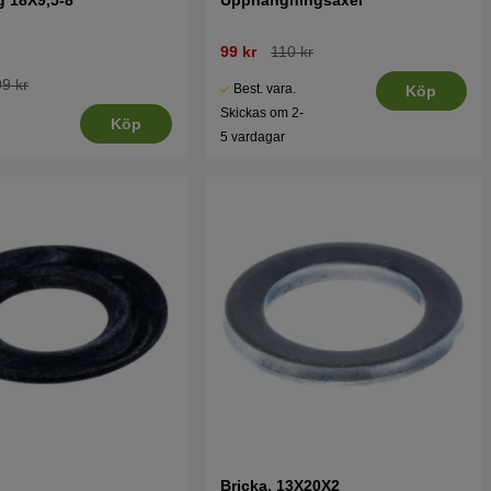
99 kr
110 kr
9 kr
Best. vara.
Köp
Skickas om 2-
Köp
5 vardagar
Bricka, 13X20X2