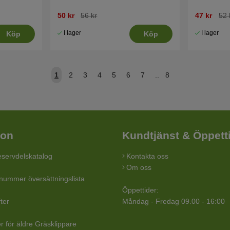
50 kr
56 kr
47 kr
52 
I lager
I lager
Köp
Köp
1
2
3
4
5
6
7
..
8
ion
Kundtjänst & Öppett
servdelskatalog
Kontakta oss
Om oss
lnummer översättningslista
Öppettider:
ter
Måndag - Fredag 09.00 - 16:00
r för äldre Gräsklippare