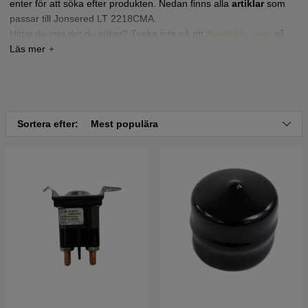
enter för att söka efter produkten. Nedan finns alla
artiklar
som
passar till Jonsered LT 2218CMA.
Hittar du inte det du söker? Tveka inte på att
Kontakta oss
,
så
hjälper vi dig!
Tryck här för sprängskiss och reservdelslista till
Jonsered LT2218 CMA 2010-02 (96061021902)
Tryck här för sprängskiss och reservdelslista till
Sortera efter:
Mest populära
Jonsered LT 2218 CMA 2010-02 (96061021900)
Tryck här för sprängskiss och reservdelslista till
Jonsered LT 2218 CMA 2010-02 (96061021901)