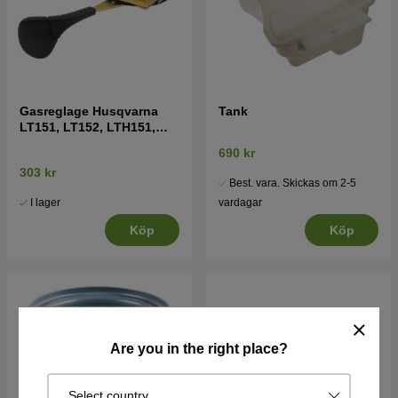
Gasreglage Husqvarna
Tank
LT151, LT152, LTH151,
LTH152, CT151 mfl
690 kr
303 kr
Best. vara. Skickas om 2-5
I lager
vardagar
Köp
Köp
Are you in the right place?
Select country