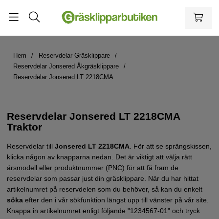
Hem
Reservdelar Gräsklippare
Reservdelar Jonsered Åkgräsklippare
Reservdelar Jonsered LT 2218CMA
Reservdelar Jonsered LT 2218CMA
Traktor
Reservdelar till
Jonsered LT 2218CMA
.
För att se sprängskissen,
klicka någon av knapparna nedan. Det är viktigt att välja rätt
årsmodell eller produktnummer (PNC) för att få fram de
reservdelar som passar just din gräsklippare.
När du har hittat
artikelnumret på reservdelen som du behöver, så kan du enkelt
söka
efter den i vår sökfunktion längst upp till vänster på vår site.
Knappa in artikelnumret enligt följande "1234567-01" och tryck