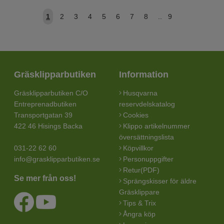
1
2
3
4
5
6
7
8
..
9
Gräsklipparbutiken
Information
Gräsklipparbutiken C/O
Husqvarna
Entreprenadbutiken
reservdelskatalog
Transportgatan 39
Cookies
422 46 Hisings Backa
Klippo artikelnummer
översättningslista
031-22 62 60
Köpvillkor
info@grasklipparbutiken.se
Personuppgifter
Retur(PDF)
Se mer från oss!
Sprängskisser för äldre
Gräsklippare
Tips & Trix
Ångra köp