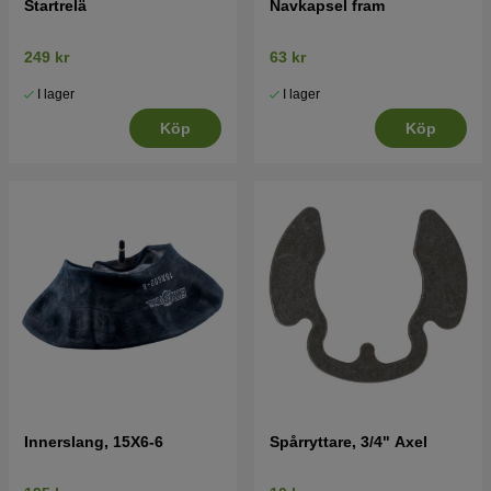
Startrelä
Navkapsel fram
249 kr
63 kr
I lager
I lager
Köp
Köp
Innerslang, 15X6-6
Spårryttare, 3/4" Axel