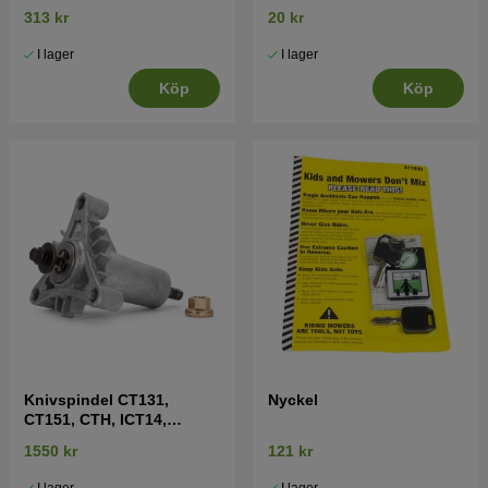
313 kr
20 kr
I lager
I lager
Köp
Köp
Knivspindel CT131,
Nyckel
CT151, CTH, ICT14,
LT2215 mfl
1550 kr
121 kr