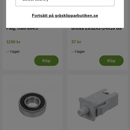
Fortsätt på gräsklipparbutiken.se
Fälg, fram 6X4.5
Bricka 23/32X1-1/4X16 Ga
1150 kr
37 kr
I lager
I lager
Köp
Köp