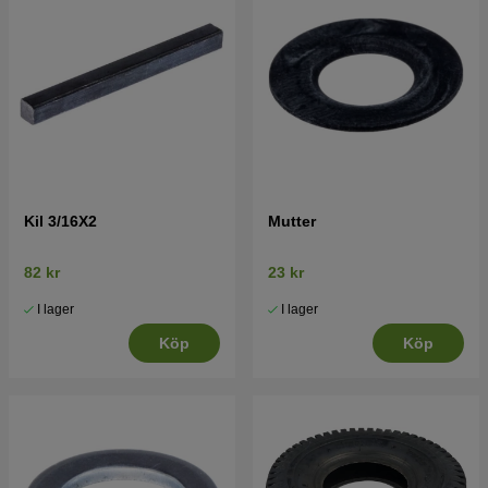
Kil 3/16X2
Mutter
82 kr
23 kr
I lager
I lager
Köp
Köp