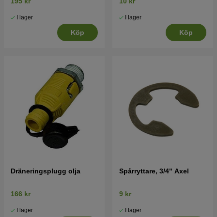
195 kr
10 kr
I lager
I lager
Köp
Köp
Dräneringsplugg olja
Spårryttare, 3/4" Axel
166 kr
9 kr
I lager
I lager