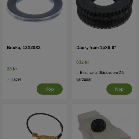
Bricka, 13X20X2
Däck, fram 15X6-6"
632 kr
28 kr
Best. vara. Skickas om 2-5
I lager
vardagar
Köp
Köp