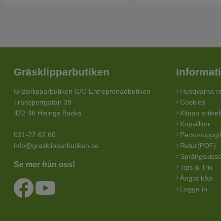
Gräsklipparbutiken
Informat
Gräsklipparbutiken C/O Entreprenadbutiken
Husqvarna re
Transportgatan 39
Cookies
422 46 Hisings Backa
Klippo artike
Köpvillkor
031-22 62 60
Personuppgif
info@grasklipparbutiken.se
Retur(PDF)
Sprängskisse
Se mer från oss!
Tips & Trix
Ångra köp
Logga in