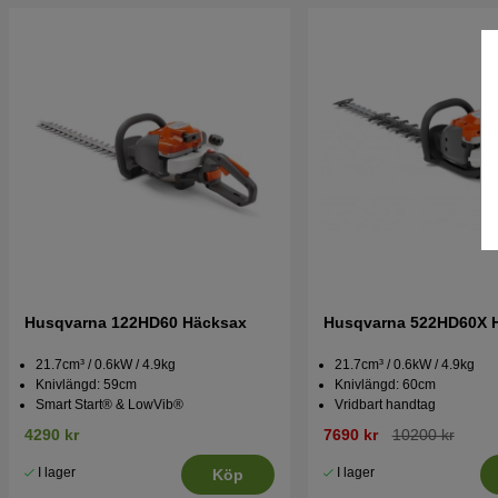
Husqvarna 122HD60 Häcksax
Husqvarna 522HD60X 
21.7cm³ / 0.6kW / 4.9kg
21.7cm³ / 0.6kW / 4.9kg
Knivlängd: 59cm
Knivlängd: 60cm
Smart Start® & LowVib®
Vridbart handtag
4290 kr
7690 kr
10200 kr
I lager
I lager
Köp