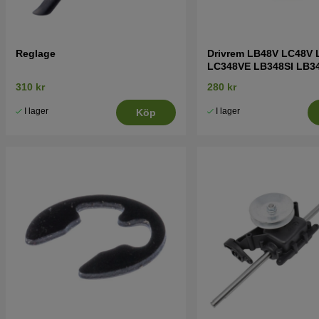
Reglage
Drivrem LB48V LC48V 
LC348VE LB348SI LB3
310 kr
280 kr
I lager
I lager
Köp