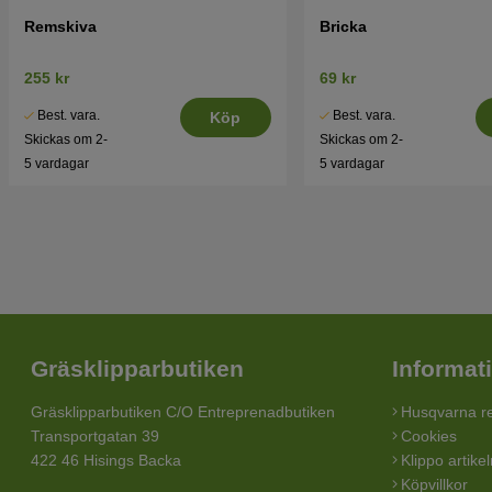
Remskiva
Bricka
255 kr
69 kr
Best. vara.
Best. vara.
Köp
Skickas om 2-
Skickas om 2-
5 vardagar
5 vardagar
Gräsklipparbutiken
Informat
Gräsklipparbutiken C/O Entreprenadbutiken
Husqvarna re
Transportgatan 39
Cookies
422 46 Hisings Backa
Klippo artike
Köpvillkor