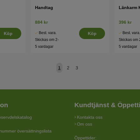
Handtag
Länkarm 
884 kr
396 kr
Best. vara.
Best. vara
Köp
Köp
Skickas om 2-
Skickas om 
5 vardagar
5 vardagar
1
2
3
ion
Kundtjänst & Öppett
servdelskatalog
Kontakta oss
Om oss
lnummer översättningslista
Öppettider: