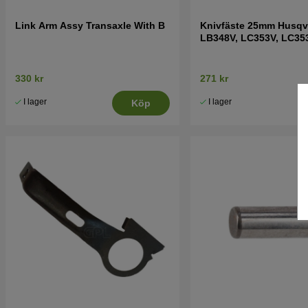
Link Arm Assy Transaxle With B
Knivfäste 25mm Husqv
LB348V, LC353V, LC353
mfl
330 kr
271 kr
I lager
I lager
Köp