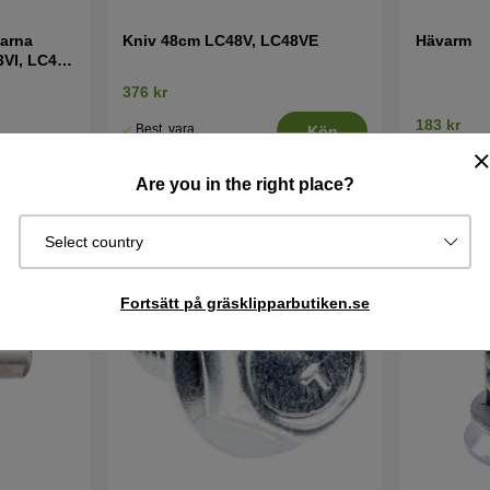
arna
Kniv 48cm LC48V, LC48VE
Hävarm
VI, LC48
376 kr
183 kr
Best. vara.
Köp
Skickas om 2-
I lager
Köp
5 vardagar
Are you in the right place?
Select country
Fortsätt på gräsklipparbutiken.se