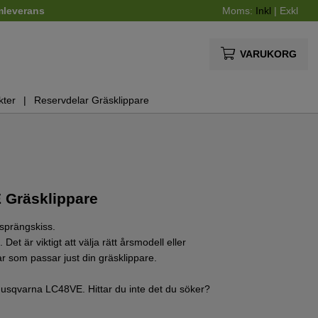
mleverans
Moms:
Inkl
|
Exkl
VARUKORG
kter
Reservdelar Gräsklippare
 Gräsklippare
sprängskiss.
et är viktigt att välja rätt årsmodell eller
r som passar just din gräsklippare.
ll Husqvarna LC48VE. Hittar du inte det du söker?