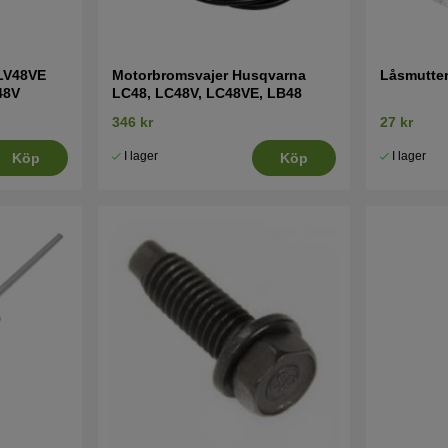
LV48VE
Motorbromsvajer Husqvarna
Låsmutte
48V
LC48, LC48V, LC48VE, LB48
346 kr
27 kr
I lager
I lager
Köp
Köp