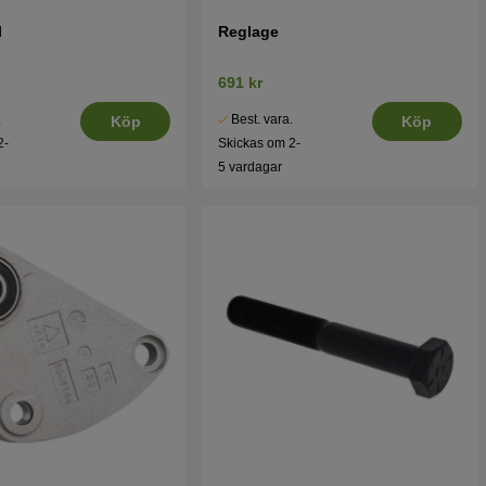
l
Reglage
691 kr
.
Best. vara.
Köp
Köp
2-
Skickas om 2-
5 vardagar