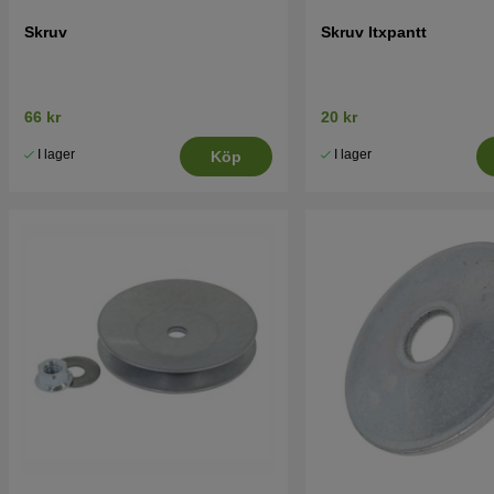
Skruv
Skruv Itxpantt
66 kr
20 kr
I lager
I lager
Köp