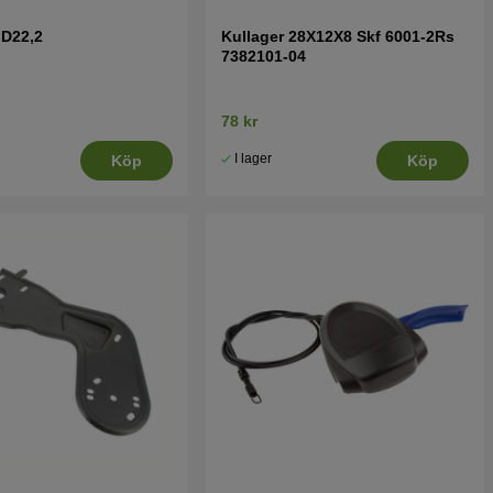
 D22,2
Kullager 28X12X8 Skf 6001-2Rs
7382101-04
78 kr
I lager
Köp
Köp