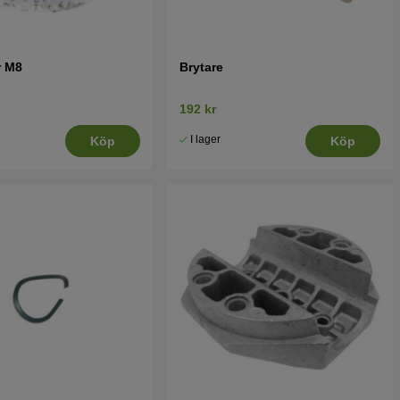
r M8
Brytare
192 kr
I lager
Köp
Köp