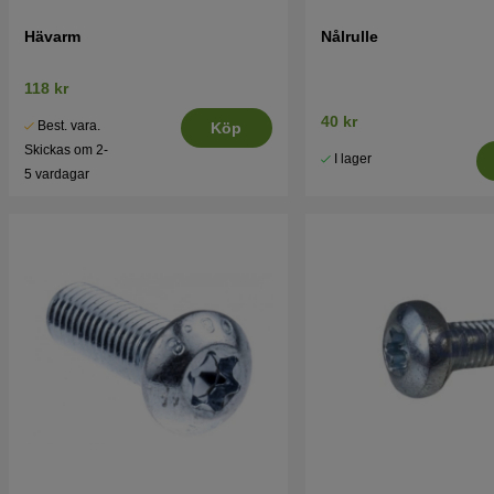
Hävarm
Nålrulle
118 kr
40 kr
Best. vara.
Köp
Skickas om 2-
I lager
5 vardagar