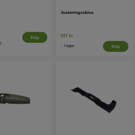
Justeringsskiva
227 kr
.
Köp
2-
I lager
Köp