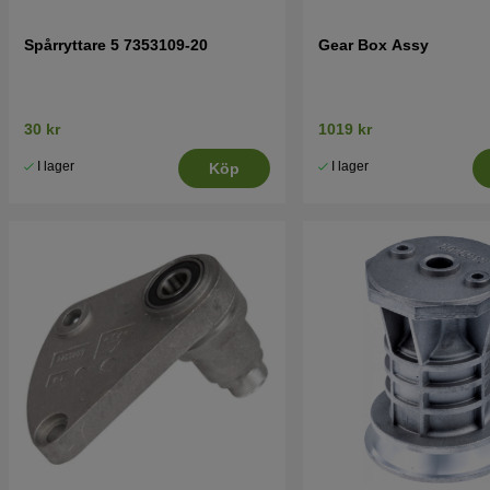
Spårryttare 5 7353109-20
Gear Box Assy
30 kr
1019 kr
I lager
I lager
Köp