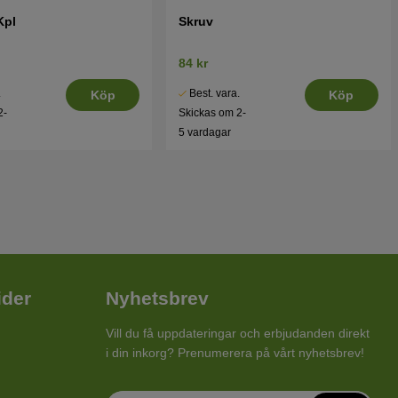
Kpl
Skruv
84 kr
.
Best. vara.
Köp
Köp
2-
Skickas om 2-
5 vardagar
ider
Nyhetsbrev
Vill du få uppdateringar och erbjudanden direkt
i din inkorg? Prenumerera på vårt nyhetsbrev!