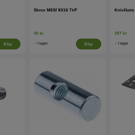
Skruv M6Sf 8X16 Tt/F
Knivfäste
40 kr
297 kr
I lager
I lager
Köp
Köp