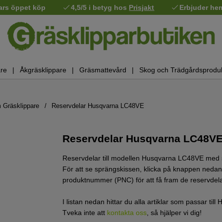
ars öppet köp
4,5/5 i betyg hos
Prisjakt
Erbjuder he
re
Åkgräsklippare
Gräsmattevård
Skog och Trädgårdsprodu
 Gräsklippare
Reservdelar Husqvarna LC48VE
Reservdelar Husqvarna LC48VE
Reservdelar till modellen Husqvarna LC48VE med 
För att se sprängskissen, klicka på knappen nedan. D
produktnummer (PNC) för att få fram de reservdela
I listan nedan hittar du alla artiklar som passar ti
Tveka inte att
kontakta oss
, så hjälper vi dig!