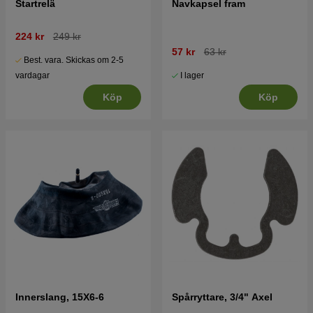
Startrelä
Navkapsel fram
224 kr
249 kr
57 kr
63 kr
Best. vara. Skickas om 2-5
I lager
vardagar
Köp
Köp
Innerslang, 15X6-6
Spårryttare, 3/4" Axel