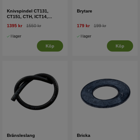
Knivspindel CT131,
Brytare
CT151, CTH, ICT14,
LT2215 mfl
1395 kr
1550 kr
179 kr
199 kr
I lager
I lager
Köp
Köp
Bränsleslang
Bricka