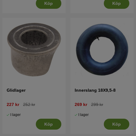
Köp
Köp
Glidlager
Innerslang 18X9,5-8
227 kr
252 kr
269 kr
299 kr
I lager
I lager
Köp
Köp