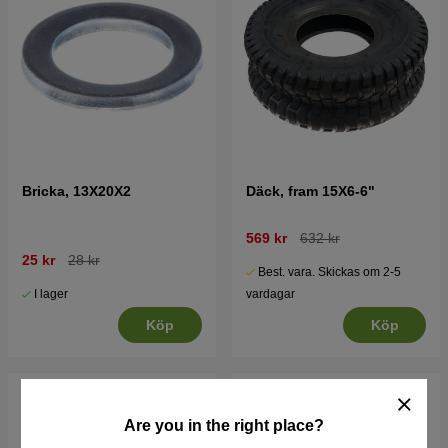
Bricka, 13X20X2
Däck, fram 15X6-6"
569 kr
632 kr
25 kr
28 kr
Best. vara. Skickas om 2-5
I lager
vardagar
Köp
Köp
Are you in the right place?