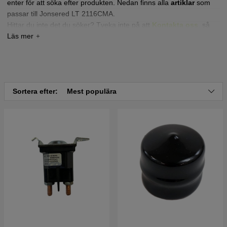
enter för att söka efter produkten. Nedan finns alla
artiklar
som
passar till Jonsered LT 2116CMA.
Hittar du inte det du söker? Tveka inte på att
Kontakta oss
,
så
hjälper vi dig!
Tryck här för sprängskiss och reservdelslista till
Jonsered LT2116 CMA2 2006-02 (96061008800)
Tryck här för sprängskiss och reservdelslista till
Sortera efter:
Mest populära
Jonsered LT2116 CMA2 2006-06 (96061008801)
Tryck här för sprängskiss och reservdelslista till
Jonsered LT2116 CMA2 2006-02 (96061014400)