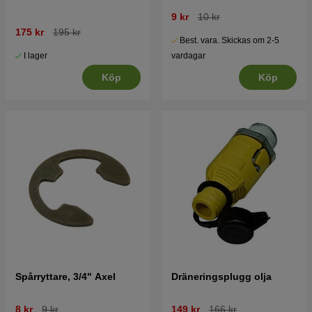
9 kr
10 kr
175 kr
195 kr
Best. vara. Skickas om 2-5
I lager
vardagar
Köp
Köp
Spårryttare, 3/4" Axel
Dräneringsplugg olja
8 kr
9 kr
149 kr
166 kr