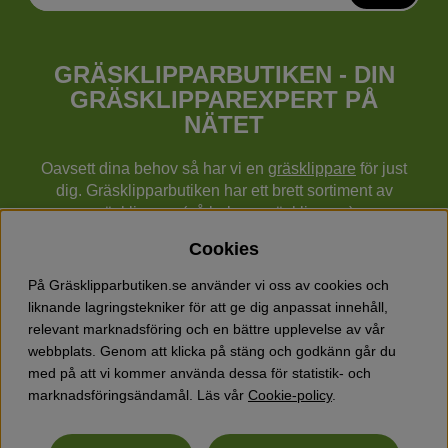
GRÄSKLIPPARBUTIKEN - DIN
GRÄSKLIPPAREXPERT PÅ
NÄTET
Oavsett dina behov så har vi en
gräsklippare
för just
dig. Gräsklipparbutiken har ett brett sortiment av
gräsklippare (gå bakom gräsklippare),
robotgräsklippare,
åkgräsklippare
, handgräsklippare,
Cookies
cylindergräsklippare, traktorer mm från Husqvarna,
Klippo och Gardena.
På Gräsklipparbutiken.se använder vi oss av cookies och
Utöver gräsklippare finns också ett brett sortiment hos
liknande lagringstekniker för att ge dig anpassat innehåll,
Gräsklipparbutiken med skog & trädgårdsprodukter så
relevant marknadsföring och en bättre upplevelse av vår
som grästrimmers, röjsågar, motorsågar, häcksaxar,
webbplats. Genom att klicka på stäng och godkänn går du
jordfräsar, lövblåsar, snöslungor, vertikalskärare, elverk,
med på att vi kommer använda dessa för statistik- och
skyddsutrustning, kläder, oljor, barnleksaker mm.
marknadsföringsändamål. Läs vår
Cookie-policy
.