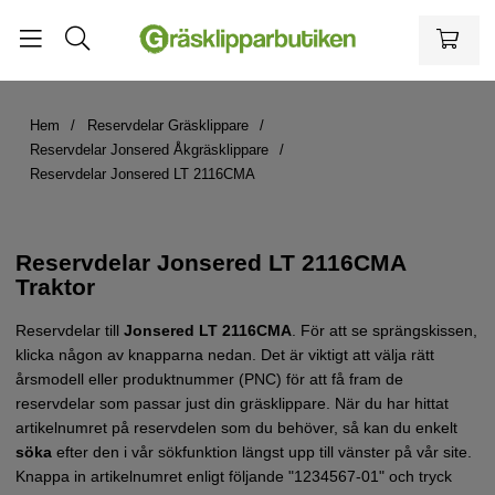
Hem
Reservdelar Gräsklippare
Reservdelar Jonsered Åkgräsklippare
Reservdelar Jonsered LT 2116CMA
Reservdelar Jonsered LT 2116CMA
Traktor
Reservdelar till
Jonsered LT 2116CMA
.
För att se sprängskissen,
klicka någon av knapparna nedan. Det är viktigt att välja rätt
årsmodell eller produktnummer (PNC) för att få fram de
reservdelar som passar just din gräsklippare.
När du har hittat
artikelnumret på reservdelen som du behöver, så kan du enkelt
söka
efter den i vår sökfunktion längst upp till vänster på vår site.
Knappa in artikelnumret enligt följande "1234567-01" och tryck