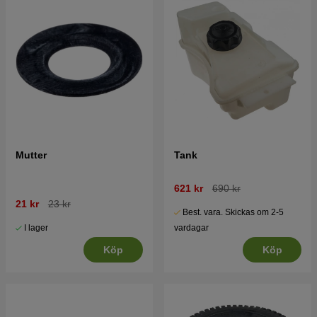
Mutter
Tank
621 kr
690 kr
21 kr
23 kr
Best. vara. Skickas om 2-5
I lager
vardagar
Köp
Köp