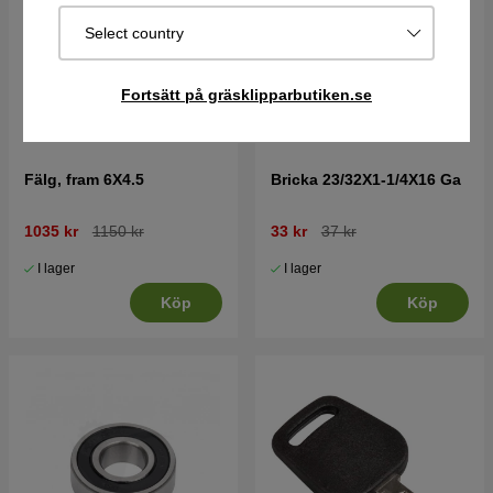
Select country
Fortsätt på gräsklipparbutiken.se
Fälg, fram 6X4.5
Bricka 23/32X1-1/4X16 Ga
1035 kr
1150 kr
33 kr
37 kr
I lager
I lager
Köp
Köp