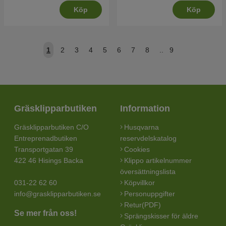
Köp
Köp
1
2
3
4
5
6
7
8
..
9
Gräsklipparbutiken
Information
Gräsklipparbutiken C/O
Husqvarna
Entreprenadbutiken
reservdelskatalog
Transportgatan 39
Cookies
422 46 Hisings Backa
Klippo artikelnummer
översättningslista
031-22 62 60
Köpvillkor
info@grasklipparbutiken.se
Personuppgifter
Retur(PDF)
Se mer från oss!
Sprängskisser för äldre