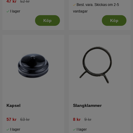
47 kr
52 kr
Best. vara. Skickas om 2-5
I lager
vardagar
Köp
Köp
Kapsel
Slangklammer
57 kr
63 kr
8 kr
9 kr
I lager
I lager