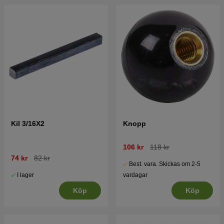
Kil 3/16X2
Knopp
106 kr
118 kr
74 kr
82 kr
Best. vara. Skickas om 2-5
I lager
vardagar
Köp
Köp