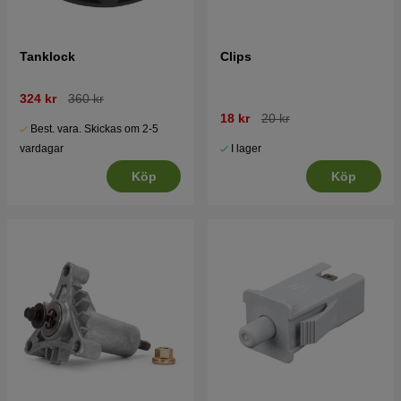
Tanklock
Clips
324 kr
360 kr
18 kr
20 kr
Best. vara. Skickas om 2-5
I lager
vardagar
Köp
Köp