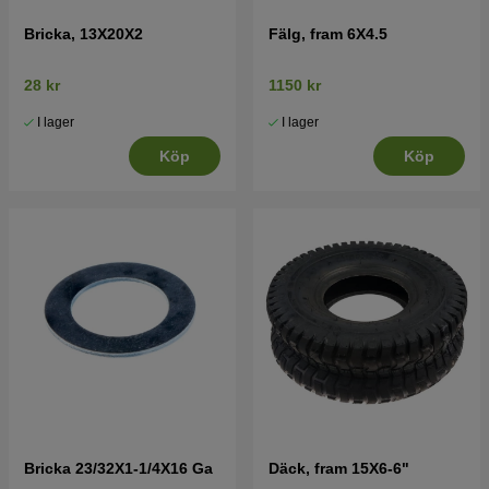
Bricka, 13X20X2
Fälg, fram 6X4.5
28 kr
1150 kr
I lager
I lager
Köp
Köp
Bricka 23/32X1-1/4X16 Ga
Däck, fram 15X6-6"