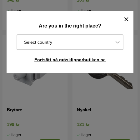
342 kr
105 kr
I lager
I lager
Köp
Köp
Are you in the right place?
Select country
Fortsätt på gräsklipparbutiken.se
Brytare
Nyckel
199 kr
121 kr
I lager
I lager