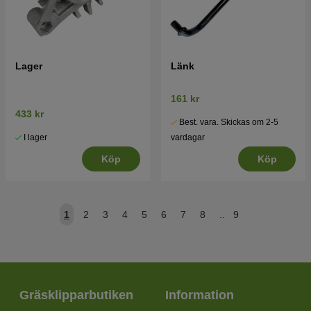
Lager
Länk
161 kr
433 kr
Best. vara. Skickas om 2-5
I lager
vardagar
Köp
Köp
1
2
3
4
5
6
7
8
..
9
Gräsklipparbutiken
Information