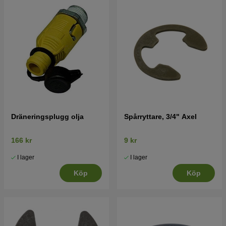
Dräneringsplugg olja
Spårryttare, 3/4" Axel
166 kr
9 kr
I lager
I lager
Köp
Köp