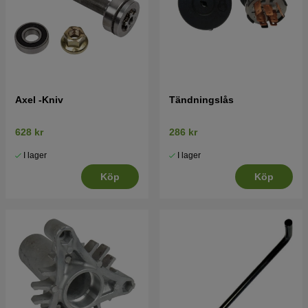
Axel -Kniv
Tändningslås
628 kr
286 kr
I lager
I lager
Köp
Köp