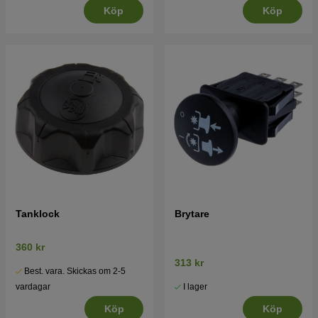
Köp
Köp
Tanklock
Brytare
360 kr
313 kr
Best. vara. Skickas om 2-5
I lager
vardagar
Köp
Köp