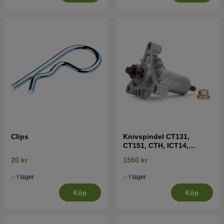
Clips
Knivspindel CT131,
CT151, CTH, ICT14,
LT2215 mfl
20 kr
1550 kr
I lager
I lager
Köp
Köp