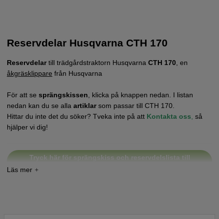
Reservdelar Husqvarna CTH 170
Reservdelar
till trädgårdstraktorn Husqvarna
CTH 170
, en
åkgräsklippare
från Husqvarna
För att se
sprängskissen
, klicka på knappen nedan. I listan
nedan kan du se alla
artiklar
som passar till CTH 170.
Hittar du inte det du söker? Tveka inte på att
Kontakta oss
,
så
hjälper vi dig!
Tryck här för sprängskiss och reservdelslista till
Husqvarna CTH170 2002-03 (HECTH170A)
Tryck här för sprängskiss och reservdelslista till
Husqvarna CTH170 2002-03 (HECTH170B)