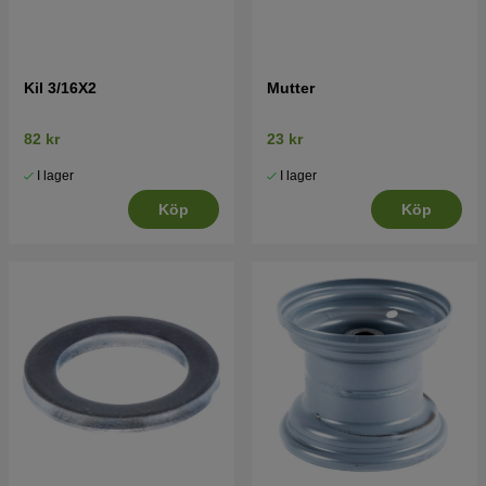
Kil 3/16X2
Mutter
82 kr
23 kr
I lager
I lager
Köp
Köp