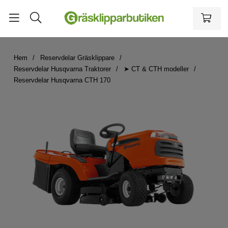
Hem
Reservdelar Gräsklippare
Reservdelar Husqvarna Traktorer
➤ CT & CTH modeller
Reservdelar Husqvarna CTH 170