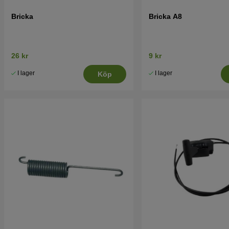
Bricka
Bricka A8
26 kr
9 kr
I lager
I lager
Köp