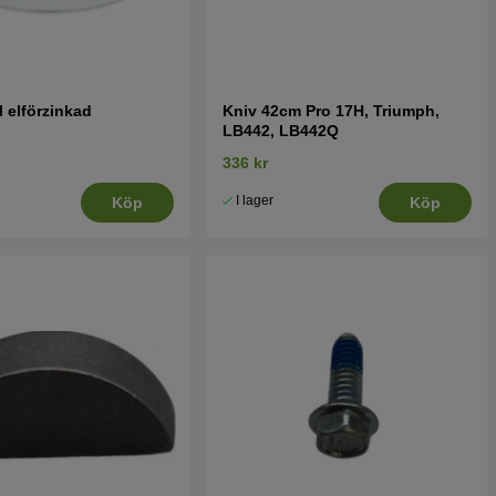
 elförzinkad
Kniv 42cm Pro 17H, Triumph,
LB442, LB442Q
336 kr
I lager
Köp
Köp