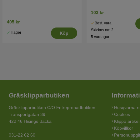
103 kr
405 kr
Best. vara.
Skickas om 2-
I lager
Köp
5 vardagar
Gräsklipparbutiken
Informat
Gräsklipparbutiken C/O Entreprenadbutiken
Husqvarna re
Transportgatan 39
Cookies
422 46 Hisings Backa
Klippo artike
Köpvillkor
031-22 62 60
Personuppgif