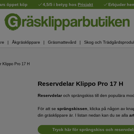
ars öppet köp
4,5/5 i betyg hos
Prisjakt
Erbjuder he
re
Åkgräsklippare
Gräsmattevård
Skog och Trädgårdsprodu
r Klippo Pro 17 H
Reservdelar Klippo Pro 17 H
Reservdelar
och sprängskiss till den populära mo
För att se
sprängskissen
, klicka på någon av kn
din gräsklippare är. I listan nedan kan du se alla
ar
Tryck här för sprängskiss och reservdels