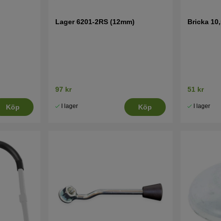
Lager 6201-2RS (12mm)
Bricka 10,
97 kr
51 kr
I lager
I lager
Köp
Köp