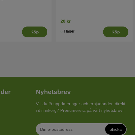
28 kr
I lager
Köp
Köp
ider
Nyhetsbrev
Vill du få uppdateringar och erbjudanden direkt
i din inkorg? Prenumerera på vårt nyhetsbrev!
Skicka