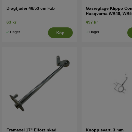
Dragfjäder 48/53 cm Fzb
Gasreglage Klippo Com
Husqvarna WB48, WB53
63 kr
497 kr
I lager
I lager
Köp
Framaxel 17" Elförzinkad
Knopp svart, 3 mm