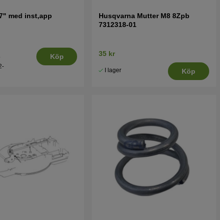
7" med inst,app
Husqvarna Mutter M8 8Zpb
7312318-01
35 kr
.
Köp
2-
I lager
Köp