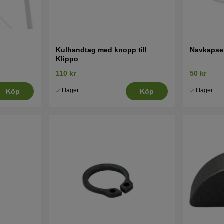
Kulhandtag med knopp till
Navkapsel
Klippo
110 kr
50 kr
I lager
I lager
Köp
Köp