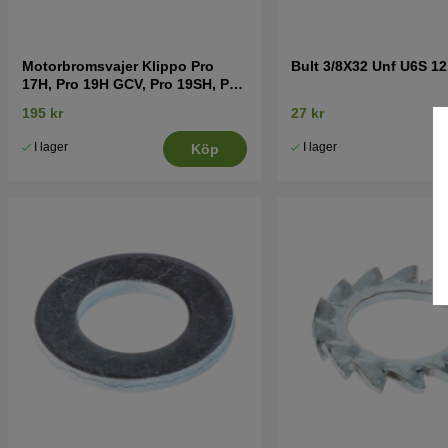
Motorbromsvajer Klippo Pro
Bult 3/8X32 Unf U6S 12
17H, Pro 19H GCV, Pro 19SH, Pro
21S, Pro 21SH
195 kr
27 kr
I lager
I lager
Köp