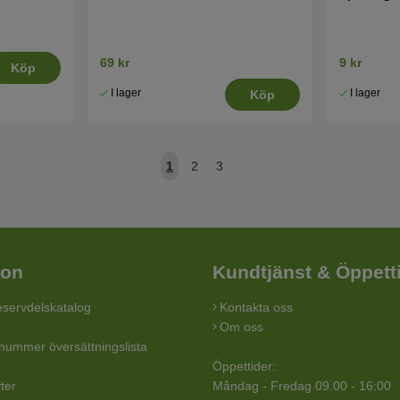
69 kr
9 kr
Köp
I lager
I lager
Köp
1
2
3
ion
Kundtjänst & Öppett
servdelskatalog
Kontakta oss
Om oss
lnummer översättningslista
Öppettider:
ter
Måndag - Fredag 09.00 - 16:00