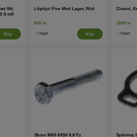
et SH,
Löphjul Five Med Lager, Röd
Chassi, E
 S mfl
600 kr
1890 kr
I lager
I lager
Köp
Köp
Skruv M6S 8X50 8,8 Fz
Spårring 