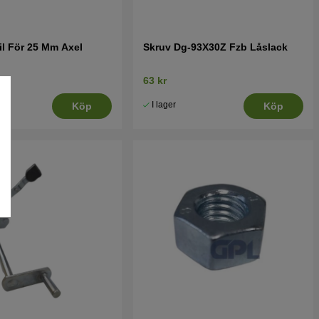
l För 25 Mm Axel
Skruv Dg-93X30Z Fzb Låslack
63 kr
I lager
Köp
Köp