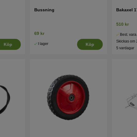
Bussning
Bakaxel 1
510 kr
69 kr
Best. vara
Skickas om 
I lager
Köp
Köp
5 vardagar