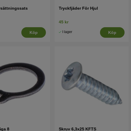
rsättningssats
Tryckfjäder För Hjul
45 kr
I lager
Köp
Köp
Sga 8
Skruv 6,3x25 KFTS