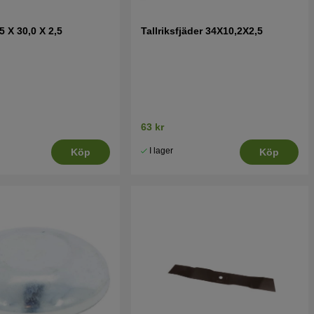
5 X 30,0 X 2,5
Tallriksfjäder 34X10,2X2,5
63 kr
I lager
Köp
Köp