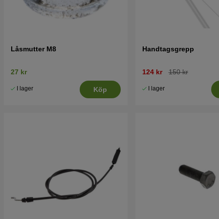
Låsmutter M8
Handtagsgrepp
27 kr
124 kr
150 kr
I lager
I lager
Köp