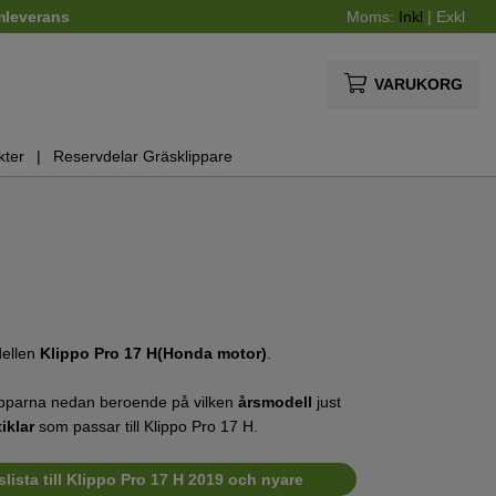
mleverans
Moms:
Inkl
|
Exkl
VARUKORG
kter
Reservdelar Gräsklippare
dellen
Klippo Pro 17 H(Honda motor)
.
apparna nedan beroende på vilken
årsmodell
just
tiklar
som passar till Klippo Pro 17 H.
lista till Klippo Pro 17 H 2019 och nyare