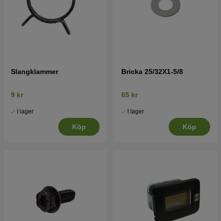
Slangklammer
Bricka 25/32X1-5/8
9 kr
65 kr
I lager
I lager
Köp
Köp