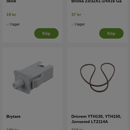
Stick
Bricka 23/32X1-1/4X16 Ga
19 kr
37 kr
I lager
I lager
Köp
Köp
Brytare
Drivrem YTH130, YTH150,
Jonsered LT2114A