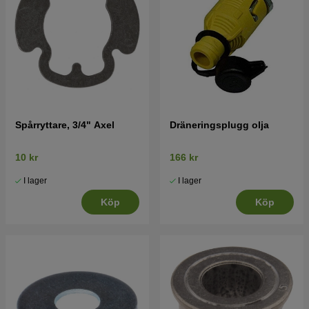
Spårryttare, 3/4" Axel
Dräneringsplugg olja
10 kr
166 kr
I lager
I lager
Köp
Köp