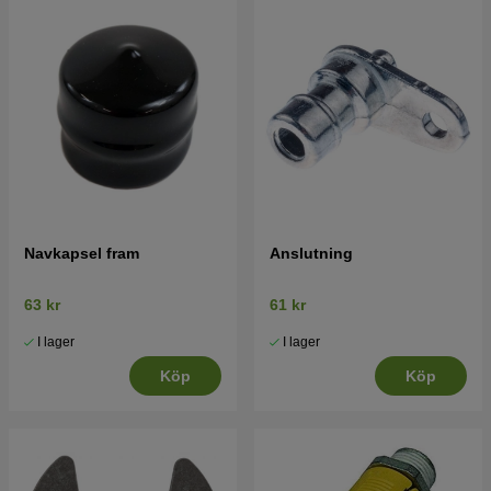
Navkapsel fram
Anslutning
63 kr
61 kr
I lager
I lager
Köp
Köp