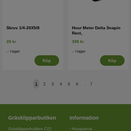
Skruv 1/4-20X5/8
Hour Meter Delta Snapin
Rect,
28 kr
398 kr
I lager
I lager
Köp
Köp
1
2
3
4
5
6
..
7
Gräsklipparbutiken
Information
Gräsklipparbutiken C/O
Husqvarna