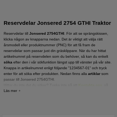
Reservdelar Jonsered 2754 GTHI Traktor
Reservdelar till
Jonsered 2754GTHI
.
För att se sprängskissen,
klicka någon av knapparna nedan. Det är viktigt att välja rätt
årsmodell eller produktnummer (PNC) för att få fram de
reservdelar som passar just din gräsklippare.
När du har hittat
artikelnumret på reservdelen som du behöver, så kan du enkelt
söka
efter den i vår sökfunktion längst upp till vänster på vår site.
Knappa in artikelnumret enligt följande "1234567-01" och tryck
enter för att söka efter produkten. Nedan finns alla
artiklar
som
passar till Jonsered 2754GTHI.
Hittar du inte det du söker? Tveka inte på att
Kontakta oss
,
så
hjälper vi dig!
Tryck här för sprängskiss och reservdelslista till
Jonsered 2754GTHI 2013-11 (96043019100)
Tryck här för sprängskiss och reservdelslista till