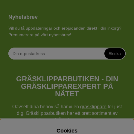
Nyhetsbrev
Vill du få uppdateringar och erbjudanden direkt i din inkorg?
Prenumerera på vårt nyhetsbrev!
Skicka
GRÄSKLIPPARBUTIKEN - DIN
GRÄSKLIPPAREXPERT PÅ
NÄTET
Oavsett dina behov så har vi en
gräsklippare
för just
dig. Gräsklipparbutiken har ett brett sortiment av
gräsklippare (gå bakom gräsklippare),
robotgräsklippare,
åkgräsklippare
, handgräsklippare,
Cookies
cylindergräsklippare, traktorer mm från Husqvarna,