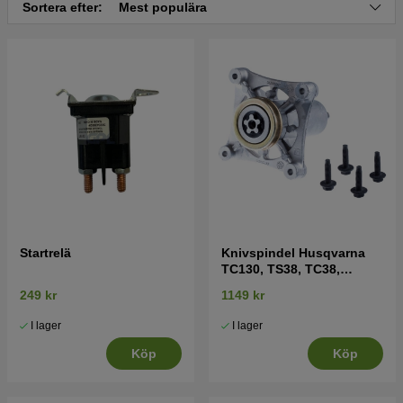
Sortera efter:
Mest populära
Jonsered 2754GTHi 2013-12 (96043019200)
Startrelä
Knivspindel Husqvarna
TC130, TS38, TC38,
LTH126, LTH151 mfl
249 kr
1149 kr
I lager
I lager
Köp
Köp