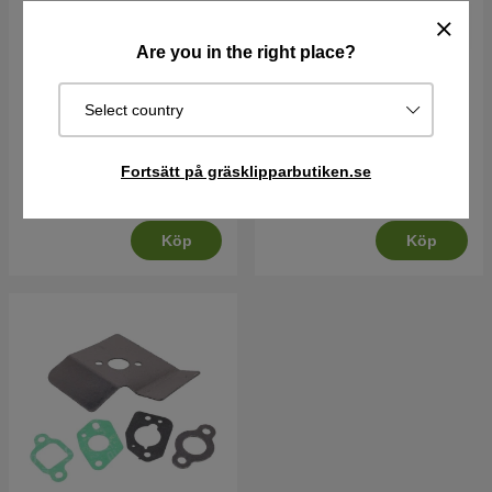
Are you in the right place?
Oljesticka
Luftfilter Kit
Select country
16 kr
286 kr
Fortsätt på gräsklipparbutiken.se
Best. vara. Skickas om 2-5
I lager
vardagar
Köp
Köp