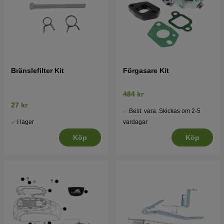
Bränslefilter Kit
Förgasare Kit
484 kr
27 kr
Best. vara. Skickas om 2-5
I lager
vardagar
Köp
Köp