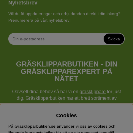
Nyhetsbrev
Vill du få uppdateringar och erbjudanden direkt i din inkorg?
Prenumerera på vårt nyhetsbrev!
Skicka
GRÄSKLIPPARBUTIKEN - DIN
GRÄSKLIPPAREXPERT PÅ
NÄTET
Oavsett dina behov så har vi en
gräsklippare
för just
dig. Gräsklipparbutiken har ett brett sortiment av
gräsklippare (gå bakom gräsklippare),
robotgräsklippare,
åkgräsklippare
, handgräsklippare,
Cookies
cylindergräsklippare, traktorer mm från Husqvarna,
Klippo och Gardena.
På Gräsklipparbutiken.se använder vi oss av cookies och
Utöver gräsklippare finns också ett brett sortiment hos
liknande lagringstekniker för att ge dig anpassat innehåll,