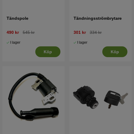
Tändspole
Tändningsströmbrytare
490 kr
545 kr
301 kr
334 kr
I lager
I lager
Köp
Köp