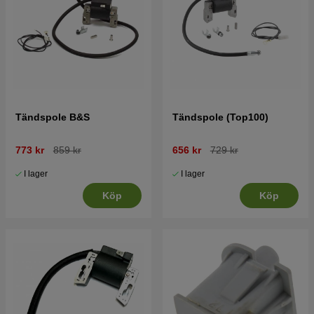
Tändspole B&S
Tändspole (Top100)
773 kr
859 kr
656 kr
729 kr
I lager
I lager
Köp
Köp