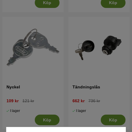
Köp
Köp
Nyckel
Tändningslås
109 kr
121 kr
662 kr
736 kr
I lager
I lager
Köp
Köp