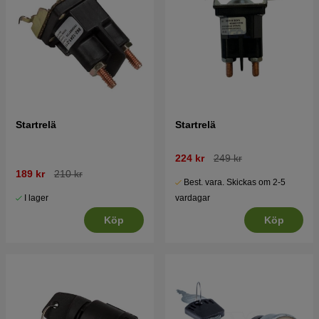
Startrelä
Startrelä
224 kr
249 kr
189 kr
210 kr
Best. vara. Skickas om 2-5
I lager
vardagar
Köp
Köp