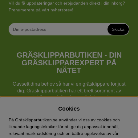
Vill du få uppdateringar och erbjudanden direkt i din inkorg?
Prenumerera på vårt nyhetsbrev!
Skicka
GRÄSKLIPPARBUTIKEN - DIN
GRÄSKLIPPAREXPERT PÅ
NÄTET
Oavsett dina behov så har vi en
gräsklippare
för just
dig. Gräsklipparbutiken har ett brett sortiment av
gräsklippare (gå bakom gräsklippare),
robotgräsklippare,
åkgräsklippare
, handgräsklippare,
Cookies
cylindergräsklippare, traktorer mm från Husqvarna,
Klippo och Gardena.
På Gräsklipparbutiken.se använder vi oss av cookies och
Utöver gräsklippare finns också ett brett sortiment hos
liknande lagringstekniker för att ge dig anpassat innehåll,
Gräsklipparbutiken med skog & trädgårdsprodukter så
relevant marknadsföring och en bättre upplevelse av vår