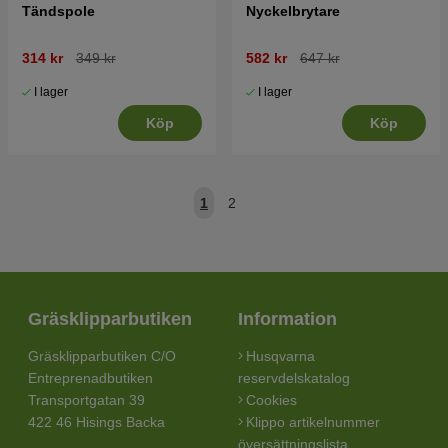
Tändspole
Nyckelbrytare
314 kr
349 kr
582 kr
647 kr
I lager
I lager
Köp
Köp
1
2
Gräsklipparbutiken
Information
Gräsklipparbutiken C/O
Husqvarna
Entreprenadbutiken
reservdelskatalog
Transportgatan 39
Cookies
422 46 Hisings Backa
Klippo artikelnummer
översättningslista