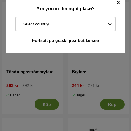
Are you in the right place?
Select country
Fortsätt på gräsklipparbutiken.se
Tändningsströmbrytare
Brytare
263 kr
292 kr
244 kr
271 kr
I lager
I lager
Köp
Köp