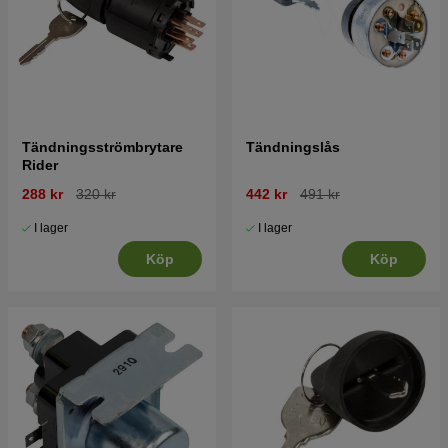
Tändningsströmbrytare
Tändningslås
Rider
288 kr
320 kr
442 kr
491 kr
I lager
I lager
Köp
Köp