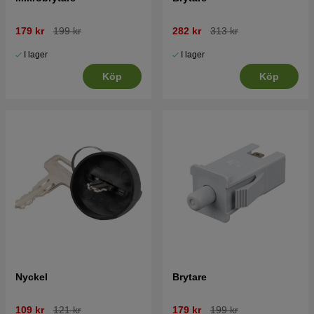
179 kr
199 kr
282 kr
313 kr
I lager
I lager
Köp
Köp
Nyckel
Brytare
109 kr
121 kr
179 kr
199 kr