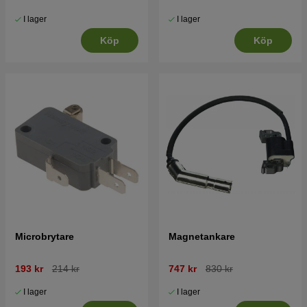
I lager
I lager
Köp
Köp
Microbrytare
Magnetankare
193 kr
214 kr
747 kr
830 kr
I lager
I lager