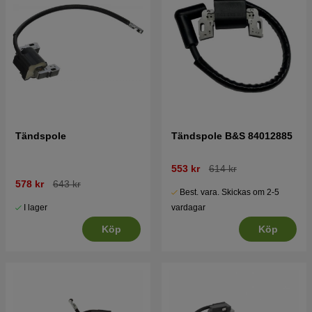
Tändspole
Tändspole B&S 84012885
553 kr
614 kr
578 kr
643 kr
Best. vara. Skickas om 2-5
I lager
vardagar
Köp
Köp