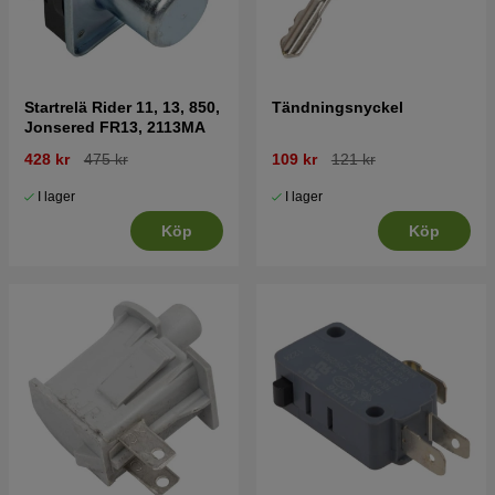
Startrelä Rider 11, 13, 850,
Tändningsnyckel
Jonsered FR13, 2113MA
428 kr
475 kr
109 kr
121 kr
I lager
I lager
Köp
Köp