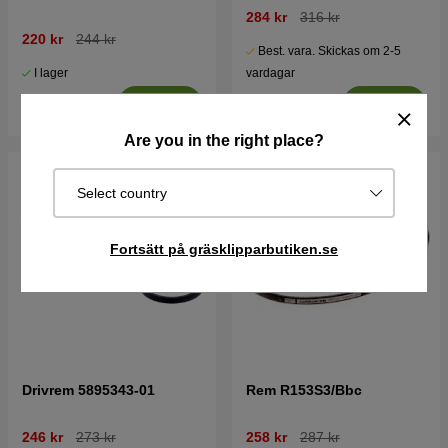
284 kr
316 kr
220 kr
244 kr
Best. vara. Skickas om 2-5
I lager
vardagar
Köp
Köp
Are you in the right place?
Select country
Fortsätt på gräsklipparbutiken.se
Drivrem 5895343-01
Rem R153S3/Bbc
246 kr
273 kr
258 kr
287 kr