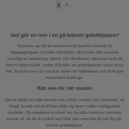
1
2
Vad gör en rem i en gå-bakom gräsklippare?
Remmen ser till att motorns kraft överförs korrekt till
klippaggregatet och/eller hjuldriften. Med tiden slits remmar
naturligt av belastning, värme och vibrationer, vilket kan leda till
sämre klippresultat, ryckig drift eller att gräsklipparen slutar driva
helt. Att byta rem i tid minskar risken för följdskador och förlänger
maskinens livslängd.
Rätt rem för rätt maskin
Det är viktigt att välja korrekt rem utifrån modell och utförande, då
längd, bredd och profil kan skilja sig även mellan närliggande
modeller. På respektive produkt ser du vilka maskiner remmen
passar till, så att du enkelt kan hitta rätt reservdel till just din gå-
bakom gräsklippare.