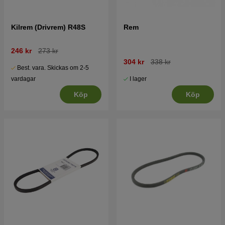
Kilrem (Drivrem) R48S
Rem
246 kr
273 kr
304 kr
338 kr
Best. vara. Skickas om 2-5
I lager
vardagar
Köp
Köp