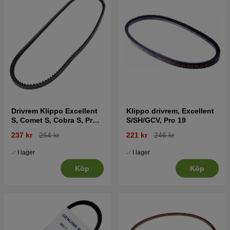
Drivrem Klippo Excellent
Klippo drivrem, Excellent
S, Comet S, Cobra S, Pro
S/SH/GCV, Pro 19
19/21S
237 kr
264 kr
221 kr
246 kr
I lager
I lager
Köp
Köp