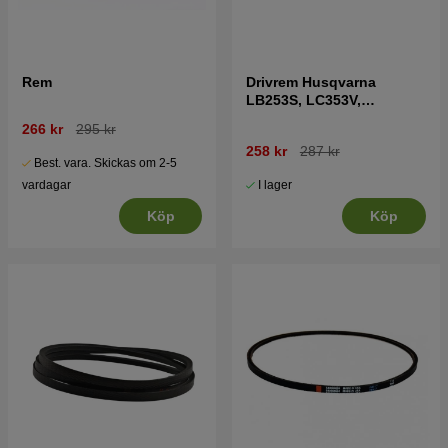
Rem
Drivrem Husqvarna
LB253S, LC353V,
LC353VE, LC353VI mfl
266 kr
295 kr
258 kr
287 kr
Best. vara. Skickas om 2-5
I lager
vardagar
Köp
Köp