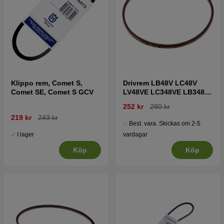
Klippo rem, Comet S,
Drivrem LB48V LC48V
Comet SE, Comet S GCV
LV48VE LC348VE LB348SI
LB348V
252 kr
280 kr
219 kr
243 kr
Best. vara. Skickas om 2-5
I lager
vardagar
Köp
Köp