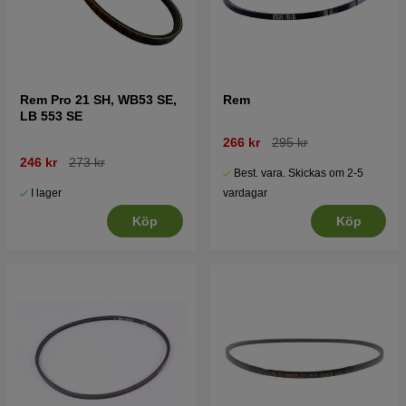
Rem Pro 21 SH, WB53 SE,
Rem
LB 553 SE
266 kr
295 kr
246 kr
273 kr
Best. vara. Skickas om 2-5
I lager
vardagar
Köp
Köp