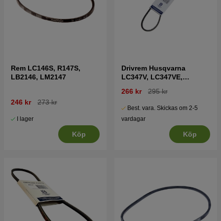
Rem LC146S, R147S,
Drivrem Husqvarna
LB2146, LM2147
LC347V, LC347VE,
LC347VI
266 kr
295 kr
246 kr
273 kr
Best. vara. Skickas om 2-5
I lager
vardagar
Köp
Köp