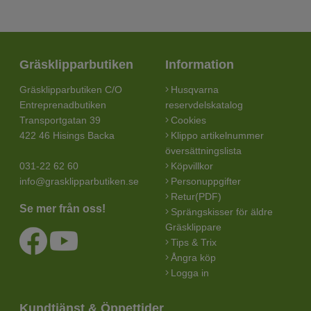
Gräsklipparbutiken
Information
Gräsklipparbutiken C/O
Husqvarna
Entreprenadbutiken
reservdelskatalog
Transportgatan 39
Cookies
422 46 Hisings Backa
Klippo artikelnummer
översättningslista
031-22 62 60
Köpvillkor
info@grasklipparbutiken.se
Personuppgifter
Retur(PDF)
Se mer från oss!
Sprängskisser för äldre
Gräsklippare
Tips & Trix
Ångra köp
Logga in
Kundtjänst & Öppettider