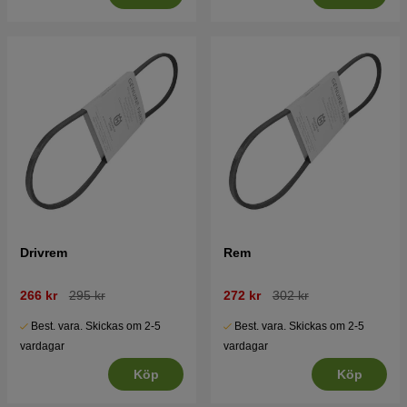
Drivrem
Rem
266 kr
295 kr
272 kr
302 kr
Best. vara. Skickas om 2-5
Best. vara. Skickas om 2-5
vardagar
vardagar
Köp
Köp