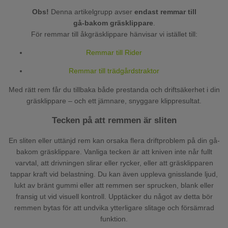
Obs!
Denna artikelgrupp avser
endast remmar till
gå-bakom gräsklippare
.
För remmar till åkgräsklippare hänvisar vi istället till:
Remmar till Rider
Remmar till trädgårdstraktor
Med rätt rem får du tillbaka både prestanda och driftsäkerhet i din
gräsklippare – och ett jämnare, snyggare klippresultat.
Tecken på att remmen är sliten
En sliten eller uttänjd rem kan orsaka flera driftproblem på din gå-
bakom gräsklippare. Vanliga tecken är att kniven inte når fullt
varvtal, att drivningen slirar eller rycker, eller att gräsklipparen
tappar kraft vid belastning. Du kan även uppleva gnisslande ljud,
lukt av bränt gummi eller att remmen ser sprucken, blank eller
fransig ut vid visuell kontroll. Upptäcker du något av detta bör
remmen bytas för att undvika ytterligare slitage och försämrad
funktion.