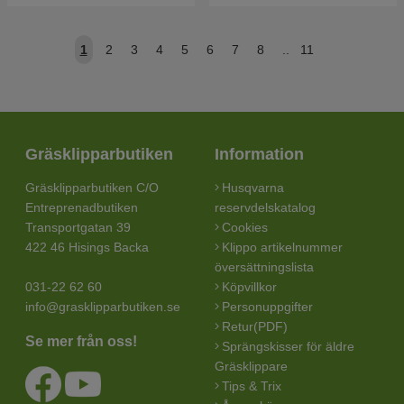
1
2
3
4
5
6
7
8
..
11
Gräsklipparbutiken
Information
Gräsklipparbutiken C/O
Husqvarna
Entreprenadbutiken
reservdelskatalog
Transportgatan 39
Cookies
422 46 Hisings Backa
Klippo artikelnummer
översättningslista
031-22 62 60
Köpvillkor
info@grasklipparbutiken.se
Personuppgifter
Retur(PDF)
Se mer från oss!
Sprängskisser för äldre
Gräsklippare
Tips & Trix