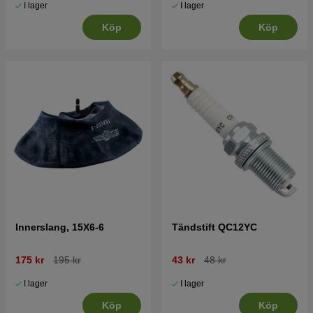
I lager
I lager
Köp
Köp
Innerslang, 15X6-6
Tändstift QC12YC
175 kr
195 kr
43 kr
48 kr
I lager
I lager
Köp
Köp