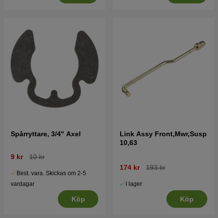
Spårryttare, 3/4" Axel
Link Assy Front,Mwr,Susp
10,63
9 kr
10 kr
174 kr
193 kr
Best. vara. Skickas om 2-5
I lager
vardagar
Köp
Köp