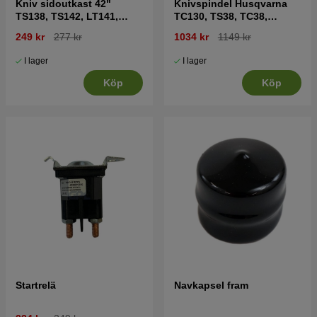
Kniv sidoutkast 42"
Knivspindel Husqvarna
TS138, TS142, LT141,
TC130, TS38, TC38,
LT152, LTH171 mfl
LTH126, LTH151 mfl
249 kr
277 kr
1034 kr
1149 kr
I lager
I lager
Köp
Köp
Startrelä
Navkapsel fram