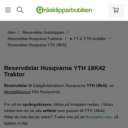
Hem
Reservdelar Gräsklippare
Reservdelar Husqvarna Traktorer
➤ YT & YTH modeller
Reservdelar Husqvarna YTH 18K42
Reservdelar Husqvarna YTH 18K42
Traktor
Reservdelar
till trädgårdstraktorn Husqvarna
YTH 18k42
, en
åkgräsklippare
från Husqvarna
För att se
sprängskissen
, klicka på knappen nedan. I listan
nedan kan du se alla
artiklar
som passar till YTH 18k42.
Hittar du inte det du söker? Tveka inte på att
Kontakta oss
,
så
hjälper vi dig!