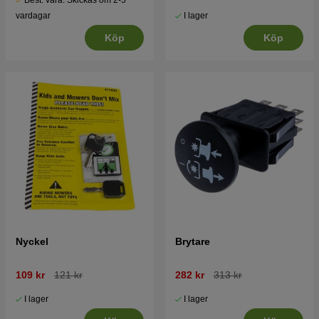
Best. vara. Skickas om 2-5
I lager
vardagar
Köp
Köp
Nyckel
Brytare
109 kr
121 kr
282 kr
313 kr
I lager
I lager