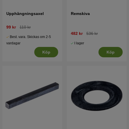
Upphängningsaxel
Remskiva
99 kr
110 kr
482 kr
536 kr
Best. vara. Skickas om 2-5
I lager
vardagar
Köp
Köp