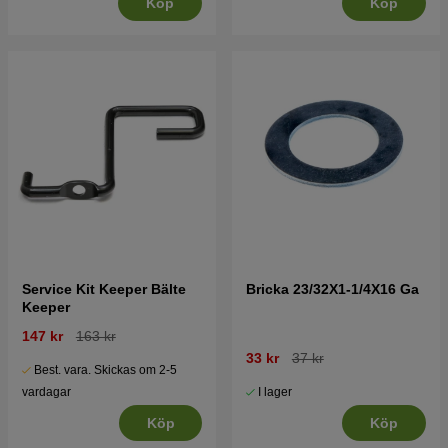
Köp
Köp
Service Kit Keeper Bälte
Bricka 23/32X1-1/4X16 Ga
Keeper
147 kr
163 kr
33 kr
37 kr
Best. vara. Skickas om 2-5
I lager
vardagar
Köp
Köp