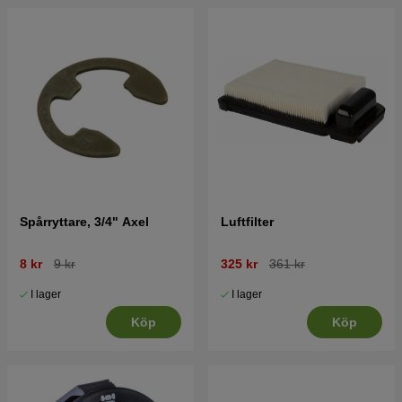
Spårryttare, 3/4" Axel
Luftfilter
8 kr
9 kr
325 kr
361 kr
I lager
I lager
Köp
Köp