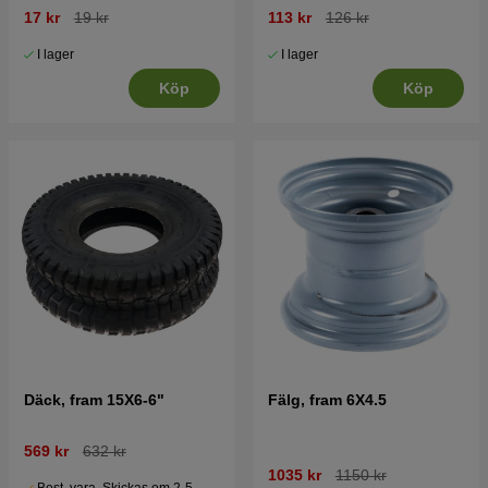
17 kr
19 kr
113 kr
126 kr
I lager
I lager
Köp
Köp
Däck, fram 15X6-6"
Fälg, fram 6X4.5
569 kr
632 kr
1035 kr
1150 kr