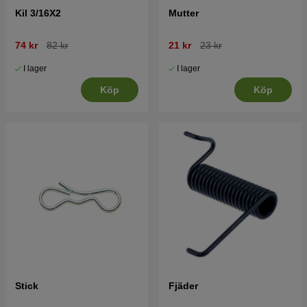
Kil 3/16X2
Mutter
74 kr
82 kr
21 kr
23 kr
I lager
I lager
Köp
Köp
Stick
Fjäder