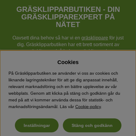
GRÄSKLIPPARBUTIKEN - DIN
GRÄSKLIPPAREXPERT PÅ
NÄTET
Oavsett dina behov så har vi en
gräsklippare
för just
dig. Gräsklipparbutiken har ett brett sortiment av
gräsklippare (gå bakom gräsklippare),
robotgräsklippare,
åkgräsklippare
, handgräsklippare,
Cookies
cylindergräsklippare, traktorer mm från Husqvarna,
Klippo och Gardena.
På Gräsklipparbutiken.se använder vi oss av cookies och
Utöver gräsklippare finns också ett brett sortiment hos
liknande lagringstekniker för att ge dig anpassat innehåll,
Gräsklipparbutiken med skog & trädgårdsprodukter så
relevant marknadsföring och en bättre upplevelse av vår
som grästrimmers, röjsågar, motorsågar, häcksaxar,
webbplats. Genom att klicka på stäng och godkänn går du
jordfräsar, lövblåsar, snöslungor, vertikalskärare, elverk,
med på att vi kommer använda dessa för statistik- och
skyddsutrustning, kläder, oljor, barnleksaker mm.
marknadsföringsändamål. Läs vår
Cookie-policy
.
Inställningar
Stäng och godkänn