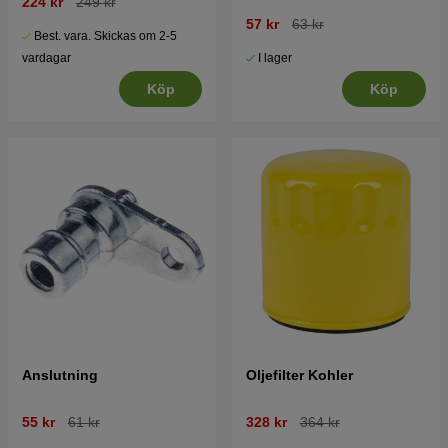
224 kr
249 kr
57 kr
63 kr
Best. vara. Skickas om 2-5
I lager
vardagar
Köp
Köp
Anslutning
Oljefilter Kohler
55 kr
61 kr
328 kr
364 kr