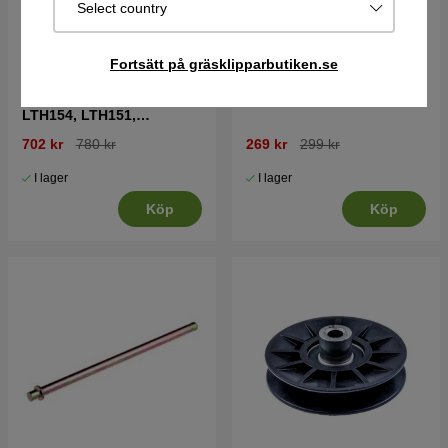
Select country
Fortsätt på gräsklipparbutiken.se
Drivrem Husqvarna
Innerslang 18X9,5-8
LTH154, LTH151,
Jonsered LT2218A2,
702 kr
780 kr
269 kr
299 kr
LT2216A2
I lager
I lager
Köp
Köp