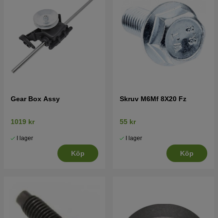
Gear Box Assy
Skruv M6Mf 8X20 Fz
1019 kr
55 kr
I lager
I lager
Köp
Köp