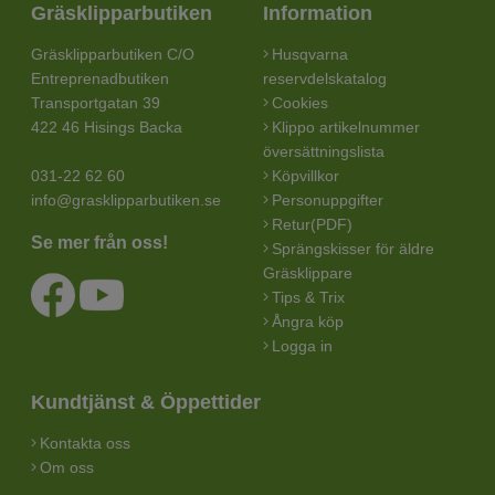
Gräsklipparbutiken
Information
Gräsklipparbutiken C/O
Husqvarna
Entreprenadbutiken
reservdelskatalog
Transportgatan 39
Cookies
422 46 Hisings Backa
Klippo artikelnummer
översättningslista
031-22 62 60
Köpvillkor
info@grasklipparbutiken.se
Personuppgifter
Retur(PDF)
Se mer från oss!
Sprängskisser för äldre
Gräsklippare
Tips & Trix
Ångra köp
Logga in
Kundtjänst & Öppettider
Kontakta oss
Om oss