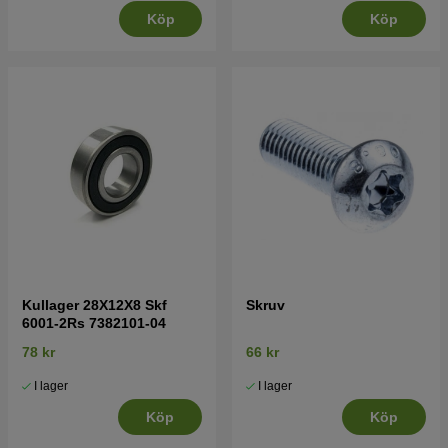
Köp
Köp
Kullager 28X12X8 Skf
Skruv
6001-2Rs 7382101-04
78 kr
66 kr
I lager
I lager
Köp
Köp