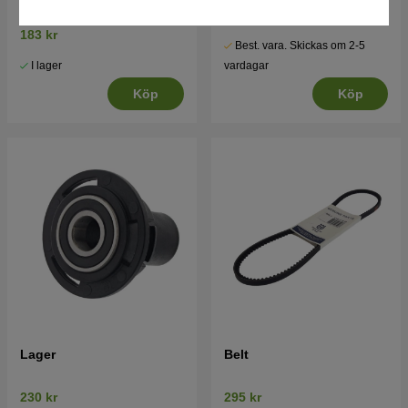
118 kr
183 kr
Best. vara. Skickas om 2-5
I lager
vardagar
Köp
Köp
Lager
Belt
230 kr
295 kr