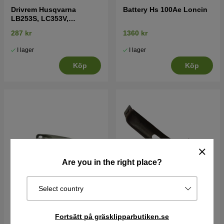
Drivrem Husqvarna
Battery Hs 100Ae Loncin
LB253S, LC353V,
LC353VE, LC353VI mfl
287 kr
1360 kr
I lager
I lager
Köp
Köp
Are you in the right place?
Select country
Hävarm
Hävarm
Fortsätt på gräsklipparbutiken.se