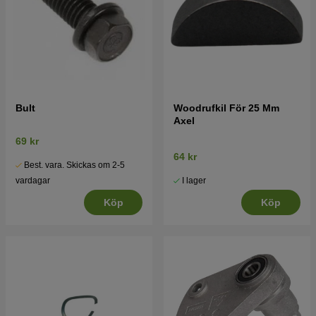
Bult
Woodrufkil För 25 Mm
Axel
69 kr
64 kr
Best. vara. Skickas om 2-5
I lager
vardagar
Köp
Köp