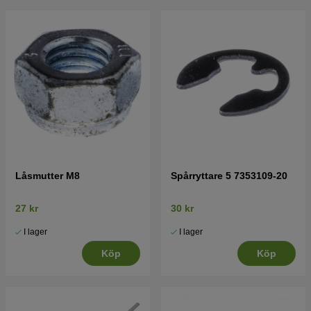
Låsmutter M8
Spårryttare 5 7353109-20
27 kr
30 kr
I lager
I lager
Köp
Köp