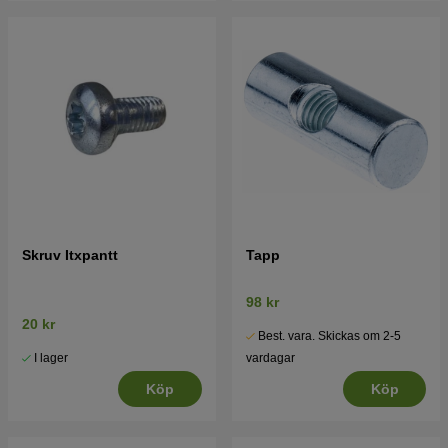
Skruv Itxpantt
Tapp
98 kr
20 kr
Best. vara. Skickas om 2-5
I lager
vardagar
Köp
Köp