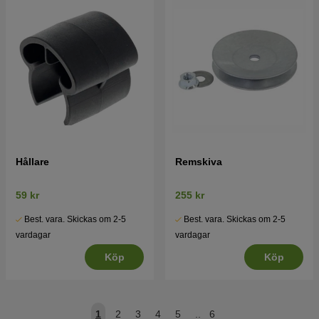
Hållare
Remskiva
59 kr
255 kr
Best. vara. Skickas om 2-5
Best. vara. Skickas om 2-5
vardagar
vardagar
Köp
Köp
1
2
3
4
5
..
6