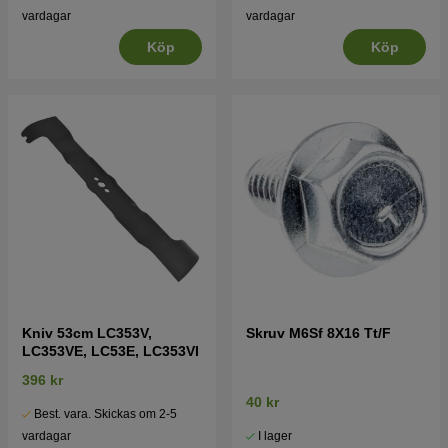
vardagar
vardagar
Köp
Köp
Kniv 53cm LC353V,
Skruv M6Sf 8X16 Tt/F
LC353VE, LC53E, LC353VI
396 kr
40 kr
Best. vara. Skickas om 2-5
I lager
vardagar