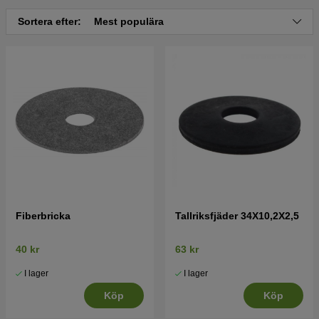
Sortera efter:
Mest populära
Tryck här för sprängskiss och reservdelslista till
Husqvarna LC353 VE 2015 (967239301)
Fiberbricka
Tallriksfjäder 34X10,2X2,5
40 kr
63 kr
I lager
I lager
Köp
Köp