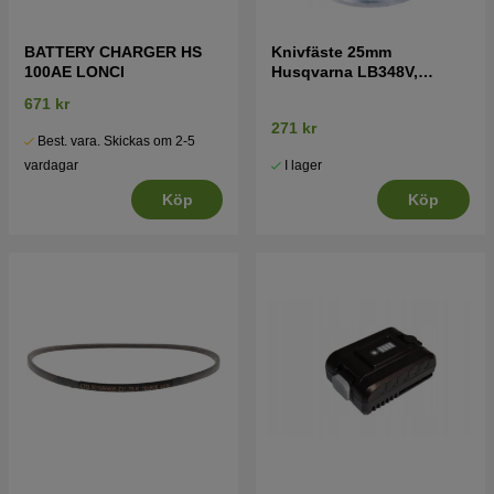
BATTERY CHARGER HS
Knivfäste 25mm
100AE LONCI
Husqvarna LB348V,
LC353V, LC353VI, LC48
671 kr
mfl
271 kr
Best. vara. Skickas om 2-5
I lager
vardagar
Köp
Köp