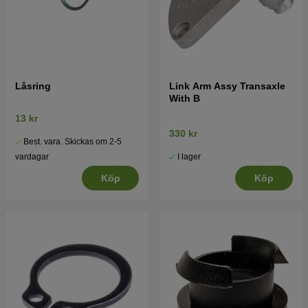
Låsring
Link Arm Assy Transaxle
With B
13 kr
330 kr
Best. vara. Skickas om 2-5
I lager
vardagar
Köp
Köp