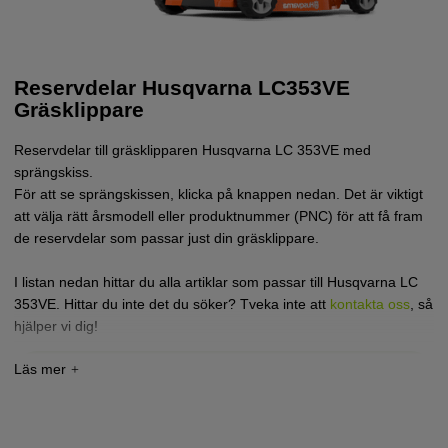
Reservdelar Husqvarna LC353VE
Gräsklippare
Reservdelar till gräsklipparen Husqvarna LC 353VE med
sprängskiss.
För att se sprängskissen, klicka på knappen nedan. Det är viktigt
att välja rätt årsmodell eller produktnummer (PNC) för att få fram
de reservdelar som passar just din gräsklippare.
I listan nedan hittar du alla artiklar som passar till Husqvarna LC
353VE. Hittar du inte det du söker? Tveka inte att
kontakta oss
, så
hjälper vi dig!
Tryck här för sprängskiss och reservdelslista till
Husqvarna LC353VE 2022-(970541701)
Tryck här för sprängskiss och reservdelslista till
Husqvarna LC353 VE 2014 (967239301)