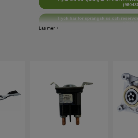
(96043
Tryck här för sprängskiss och reservde
(96043