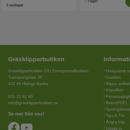
I lager
5 vardagar
Gräsklipparbutiken
Informat
Gräsklipparbutiken C/O Entreprenadbutiken
Husqvarna re
Transportgatan 39
Cookies
422 46 Hisings Backa
Klippo artike
Köpvillkor
031-22 62 60
Personuppgif
info@grasklipparbutiken.se
Retur(PDF)
Sprängskisse
Se mer från oss!
Tips & Trix
Ångra köp
Logga in