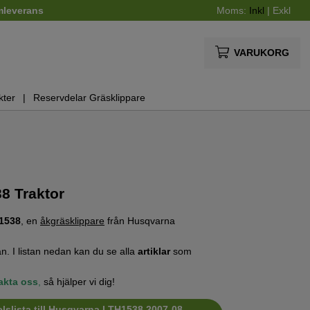
mleverans
Moms:
Inkl
|
Exkl
VARUKORG
kter
Reservdelar Gräsklippare
8 Traktor
1538
, en
åkgräsklippare
från Husqvarna
n. I listan nedan kan du se alla
artiklar
som
akta oss
,
så hjälper vi dig!
lslista till Husqvarna LTH1538 2007-08