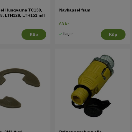
del Husqvarna TC130,
Navkapsel fram
8, LTH126, LTH151 mfl
63 kr
I lager
Köp
Köp
e, 3/4" Axel
Dräneringsplugg olja