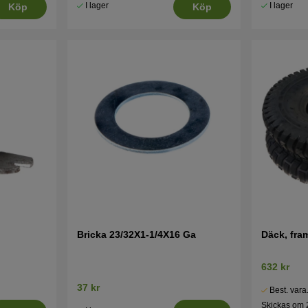
I lager
I lager
Köp
Köp
Bricka 23/32X1-1/4X16 Ga
Däck, fra
632 kr
37 kr
Best. vara
Skickas om 