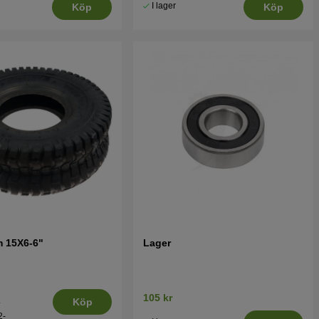
I lager
Köp
Köp
m 15X6-6"
Lager
105 kr
.
Köp
2-