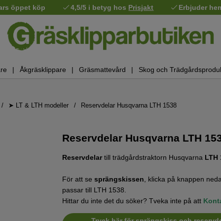
ars öppet köp
4,5/5 i betyg hos
Prisjakt
Erbjuder he
re
Åkgräsklippare
Gräsmattevård
Skog och Trädgårdsprodu
➤ LT & LTH modeller
Reservdelar Husqvarna LTH 1538
Reservdelar Husqvarna LTH 153
Reservdelar
till trädgårdstraktorn Husqvarna
LTH 
För att se
sprängskissen
, klicka på knappen neda
passar till LTH 1538.
Hittar du inte det du söker? Tveka inte på att
Kont
Tryck här för sprängskiss och reservde