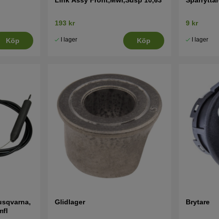
193 kr
9 kr
I lager
I lager
Köp
Köp
usqvarna,
Glidlager
Brytare
mfl