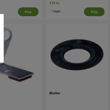
175 kr
I lager
Köp
Köp
Mutter