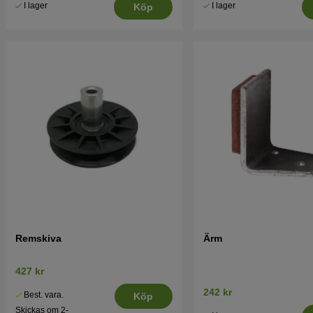
I lager
I lager
Köp
Remskiva
Ärm
427 kr
242 kr
Best. vara.
Köp
Skickas om 2-