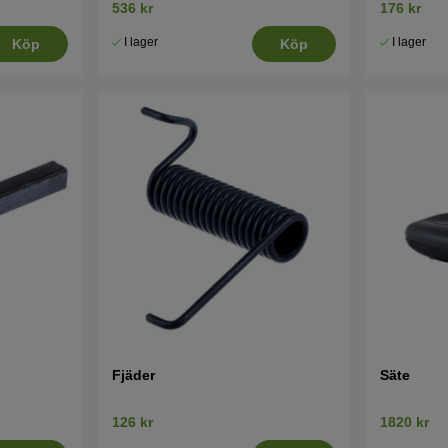
536 kr
176 kr
I lager
I lager
Köp
Köp
Fjäder
Säte
126 kr
1820 kr