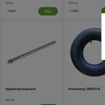
10 kr
792 kr
I lager
I lager
Köp
Upphängningsaxel
Innerslang 18X9,5-8
110 kr