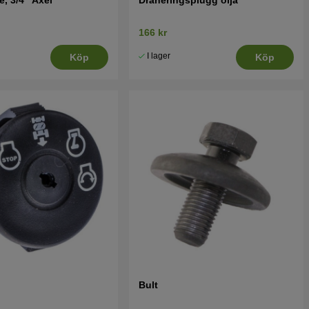
166 kr
I lager
Köp
Köp
Bult