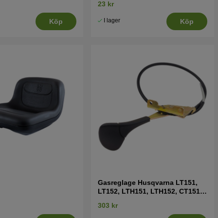
23 kr
I lager
Köp
Köp
Gasreglage Husqvarna LT151,
LT152, LTH151, LTH152, CT151
mfl
303 kr