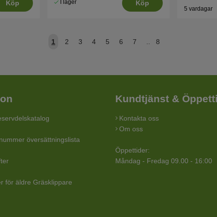
I lager
Köp
Köp
5 vardagar
1
2
3
4
5
6
7
..
8
ion
Kundtjänst & Öppett
servdelskatalog
Kontakta oss
Om oss
lnummer översättningslista
Öppettider:
ter
Måndag - Fredag 09.00 - 16:00
r för äldre Gräsklippare