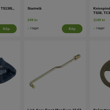
 TS138L,
Startrelä
Knivspin
TS38, TC3
249 kr
1149 kr
I lager
I lager
Köp
Köp
Link Assy Front,Mwr,Susp 10,63
Spårryttar