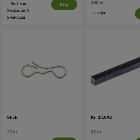
299 kr
Best. vara.
Köp
Skickas om 2-
I lager
5 vardagar
Stick
Kil 3/16X2
19 kr
82 kr