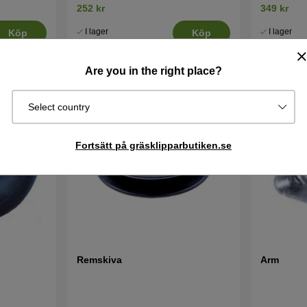
252 kr
349 kr
I lager
I lager
Köp
Köp
Are you in the right place?
Select country
Fortsätt på gräsklipparbutiken.se
Remskiva
Arm