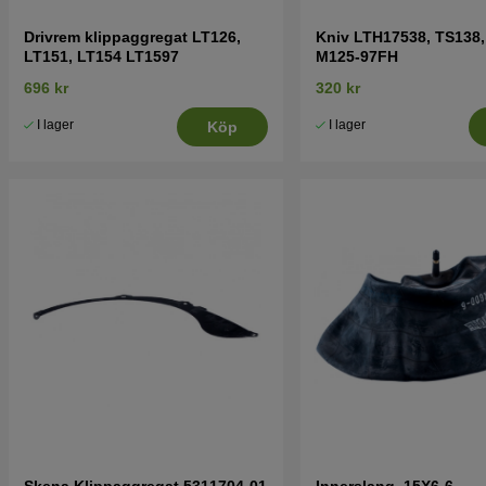
Drivrem klippaggregat LT126,
Kniv LTH17538, TS138,
LT151, LT154 LT1597
M125-97FH
696 kr
320 kr
I lager
I lager
Köp
Skena Klippaggregat 5311704-01
Innerslang, 15X6-6