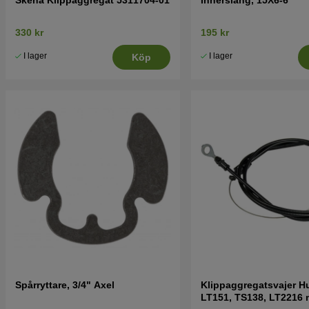
330 kr
195 kr
I lager
I lager
Köp
Spårryttare, 3/4" Axel
Klippaggregatsvajer H
LT151, TS138, LT2216 