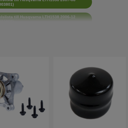
003801)
lslista till Husqvarna LTH1538 2006-12
003800)