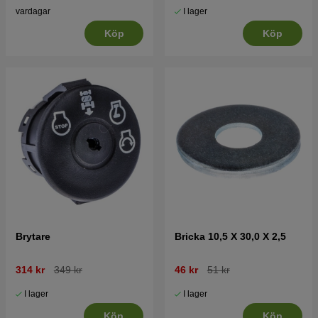
I lager
vardagar
Köp
Köp
Brytare
Bricka 10,5 X 30,0 X 2,5
314 kr
349 kr
46 kr
51 kr
I lager
I lager
Köp
Köp