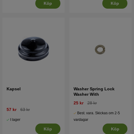
Köp
Köp
Kapsel
Washer Spring Lock
Washer With
25 kr
28 kr
57 kr
63 kr
Best. vara. Skickas om 2-5
I lager
vardagar
Köp
Köp