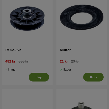
Remskiva
Mutter
482 kr
536 kr
21 kr
23 kr
I lager
I lager
Köp
Köp