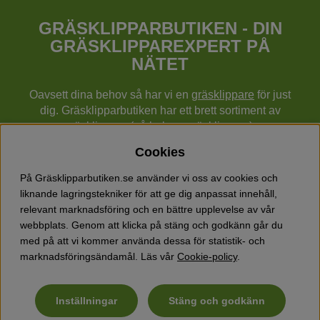
GRÄSKLIPPARBUTIKEN - DIN
GRÄSKLIPPAREXPERT PÅ
NÄTET
Oavsett dina behov så har vi en
gräsklippare
för just
dig. Gräsklipparbutiken har ett brett sortiment av
gräsklippare (gå bakom gräsklippare),
robotgräsklippare,
åkgräsklippare
, handgräsklippare,
Cookies
cylindergräsklippare, traktorer mm från Husqvarna,
Klippo och Gardena.
På Gräsklipparbutiken.se använder vi oss av cookies och
Utöver gräsklippare finns också ett brett sortiment hos
liknande lagringstekniker för att ge dig anpassat innehåll,
Gräsklipparbutiken med skog & trädgårdsprodukter så
relevant marknadsföring och en bättre upplevelse av vår
som grästrimmers, röjsågar, motorsågar, häcksaxar,
webbplats. Genom att klicka på stäng och godkänn går du
jordfräsar, lövblåsar, snöslungor, vertikalskärare, elverk,
med på att vi kommer använda dessa för statistik- och
skyddsutrustning, kläder, oljor, barnleksaker mm.
marknadsföringsändamål. Läs vår
Cookie-policy
.
Inställningar
Stäng och godkänn