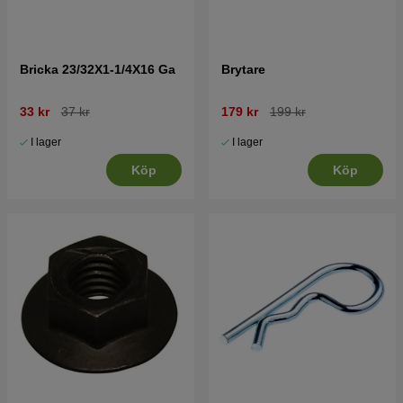
Bricka 23/32X1-1/4X16 Ga
Brytare
33 kr
37 kr
179 kr
199 kr
I lager
I lager
Köp
Köp