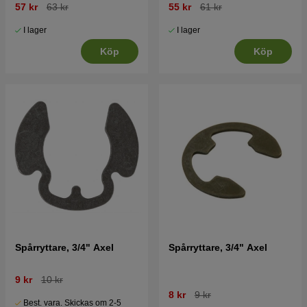
57 kr
63 kr
55 kr
61 kr
I lager
I lager
Köp
Köp
Spårryttare, 3/4" Axel
Spårryttare, 3/4" Axel
9 kr
10 kr
8 kr
9 kr
Best. vara. Skickas om 2-5