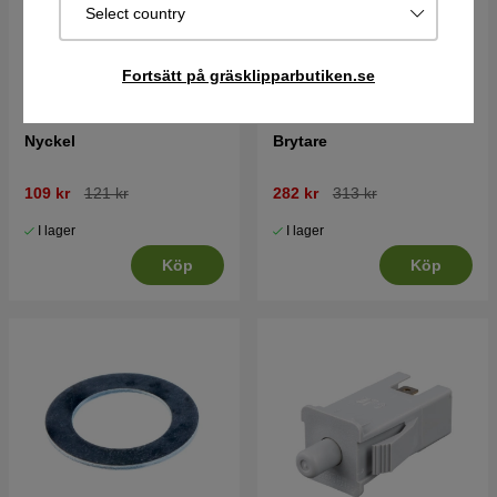
Select country
Fortsätt på gräsklipparbutiken.se
Nyckel
Brytare
109 kr
121 kr
282 kr
313 kr
I lager
I lager
Köp
Köp