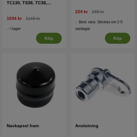
TC130, TS38, TC38,
LTH126, LTH151 mfl
224 kr
249 kr
1034 kr
1149 kr
Best. vara. Skickas om 2-5
I lager
vardagar
Köp
Köp
Navkapsel fram
Anslutning