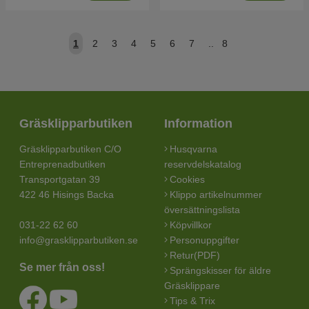
1
2
3
4
5
6
7
..
8
Gräsklipparbutiken
Information
Gräsklipparbutiken C/O
Husqvarna
Entreprenadbutiken
reservdelskatalog
Transportgatan 39
Cookies
422 46 Hisings Backa
Klippo artikelnummer
översättningslista
031-22 62 60
Köpvillkor
info@grasklipparbutiken.se
Personuppgifter
Retur(PDF)
Se mer från oss!
Sprängskisser för äldre
Gräsklippare
Tips & Trix