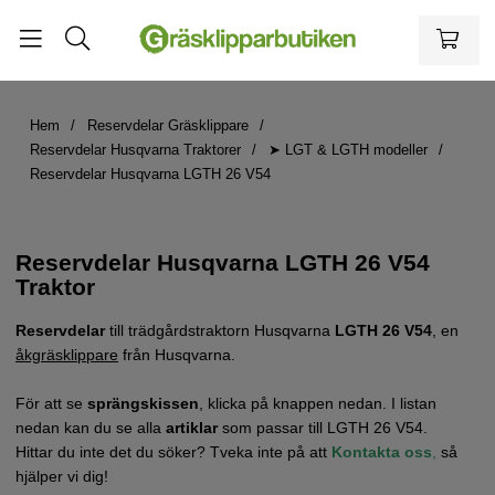
Hem
Reservdelar Gräsklippare
Reservdelar Husqvarna Traktorer
➤ LGT & LGTH modeller
Reservdelar Husqvarna LGTH 26 V54
Reservdelar Husqvarna LGTH 26 V54
Traktor
Reservdelar
till trädgårdstraktorn Husqvarna
LGTH 26 V54
, en
åkgräsklippare
från Husqvarna.
För att se
sprängskissen
, klicka på knappen nedan. I listan
nedan kan du se alla
artiklar
som passar till LGTH 26 V54.
Hittar du inte det du söker? Tveka inte på att
Kontakta oss
,
så
hjälper vi dig!