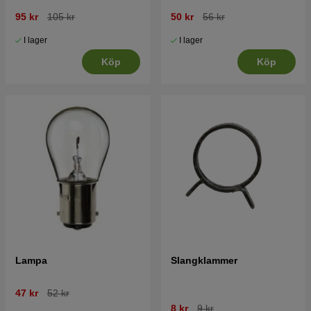
95 kr
105 kr
50 kr
56 kr
I lager
I lager
Köp
Köp
Lampa
Slangklammer
47 kr
52 kr
8 kr
9 kr