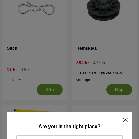
Stick
Remskiva
384 kr
427 kr
17 kr
19 kr
Best. vara. Skickas om 2-5
I lager
vardagar
Köp
Köp
Are you in the right place?