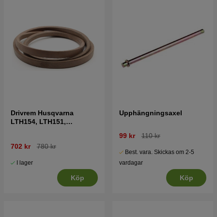
Drivrem Husqvarna
Upphängningsaxel
LTH154, LTH151,
Jonsered LT2218A2,
99 kr
110 kr
LT2216A2
702 kr
780 kr
Best. vara. Skickas om 2-5
I lager
vardagar
Köp
Köp