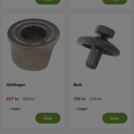
Glidlager
Bult
227 kr
252 kr
158 kr
175 kr
I lager
I lager
Köp
Köp