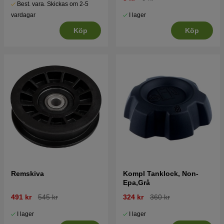
Best. vara. Skickas om 2-5
I lager
vardagar
Köp
Köp
Remskiva
Kompl Tanklock, Non-
Epa,Grå
491 kr
545 kr
324 kr
360 kr
I lager
I lager