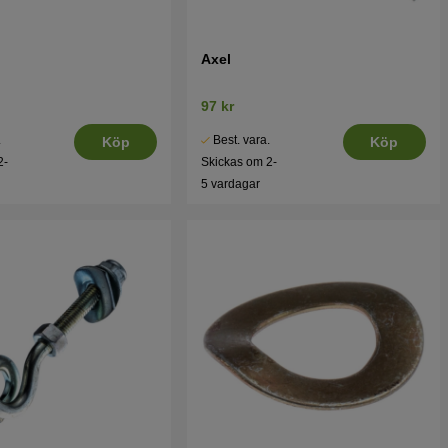
Axel
97 kr
.
Best. vara.
Köp
Köp
2-
Skickas om 2-
5 vardagar