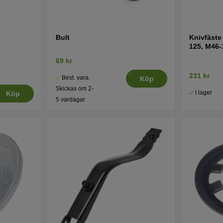
Bult
Knivfäste
125, M46-
69 kr
231 kr
Best. vara.
Köp
Skickas om 2-
I lager
Köp
5 vardagar