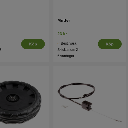
Mutter
23 kr
.
Best. vara.
Köp
Köp
2-
Skickas om 2-
5 vardagar