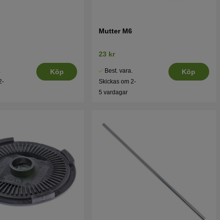
Mutter M6
23 kr
.
Best. vara.
Köp
Köp
2-
Skickas om 2-
5 vardagar