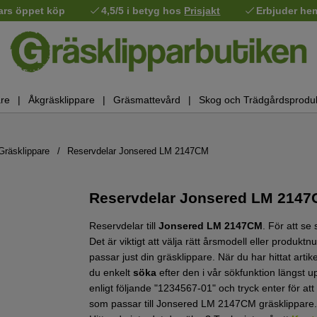
ars öppet köp
4,5/5 i betyg hos
Prisjakt
Erbjuder he
re
Åkgräsklippare
Gräsmattevård
Skog och Trädgårdsprodu
räsklippare
Reservdelar Jonsered LM 2147CM
Reservdelar Jonsered LM 2147
Reservdelar till
Jonsered LM 2147CM
.
För att se
Det är viktigt att välja rätt årsmodell eller produk
passar just din gräsklippare.
När du har hittat arti
du enkelt
söka
efter den i vår sökfunktion längst up
enligt följande "1234567-01" och tryck enter för at
som passar till Jonsered LM 2147CM gräsklippare.