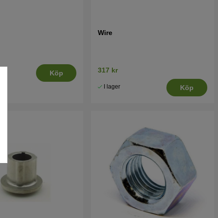
Wire
317 kr
.
Köp
2-
I lager
Köp