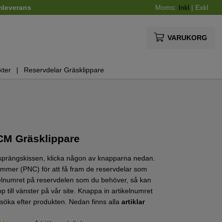
mleverans
Moms:
Inkl
|
Exkl
VARUKORG
kter
Reservdelar Gräsklippare
CM Gräsklippare
 sprängskissen, klicka någon av knapparna nedan.
tnummer (PNC) för att få fram de reservdelar som
kelnumret på reservdelen som du behöver, så kan
p till vänster på vår site. Knappa in artikelnumret
t söka efter produkten. Nedan finns alla
artiklar