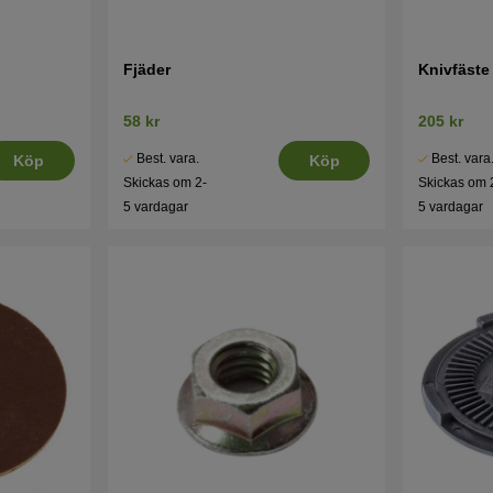
Fjäder
Knivfäste
58 kr
205 kr
Best. vara.
Best. vara
Köp
Köp
Skickas om 2-
Skickas om 
5 vardagar
5 vardagar