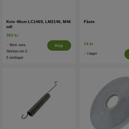
Kniv 46cm LC146S, LM2146, M46
Fäste
mfl
363 kr
14 kr
Best. vara.
Köp
Skickas om 2-
I lager
5 vardagar