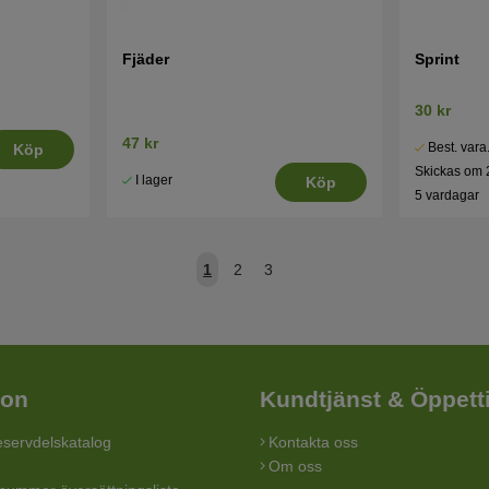
Fjäder
Sprint
30 kr
47 kr
Best. vara
Köp
Skickas om 
I lager
Köp
5 vardagar
1
2
3
ion
Kundtjänst & Öppett
servdelskatalog
Kontakta oss
Om oss