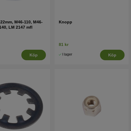
 22mm, M46-110, M46-
Knopp
140, LM 2147 mfl
81 kr
I lager
Köp
Köp