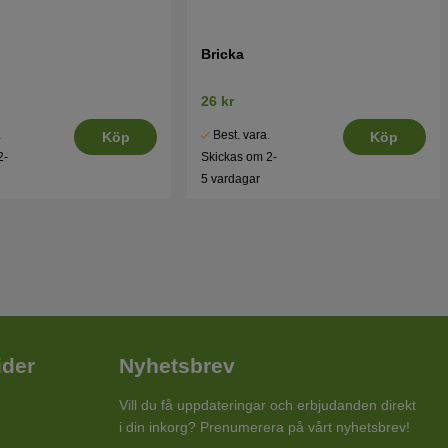
Bricka
26 kr
.
Best. vara.
Köp
Köp
2-
Skickas om 2-
5 vardagar
ider
Nyhetsbrev
Vill du få uppdateringar och erbjudanden direkt
i din inkorg? Prenumerera på vårt nyhetsbrev!