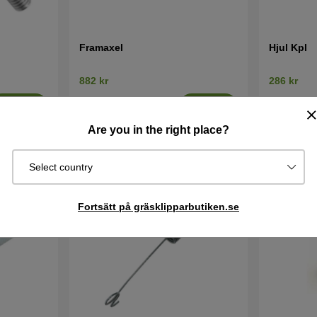
Framaxel
Hjul Kpl
882 kr
286 kr
Best. vara.
Best. vara
Köp
Köp
Skickas om 2-
Skickas om 
Are you in the right place?
5 vardagar
5 vardagar
Select country
Fortsätt på gräsklipparbutiken.se