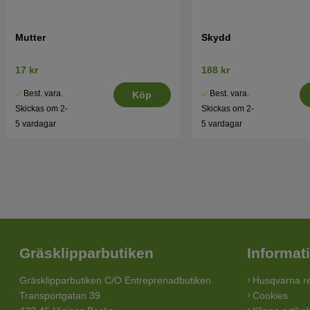
Mutter
Skydd
17 kr
188 kr
Best. vara.
Best. vara.
Köp
Skickas om 2-
Skickas om 2-
5 vardagar
5 vardagar
Gräsklipparbutiken
Informat
Gräsklipparbutiken C/O Entreprenadbutiken
Husqvarna re
Transportgatan 39
Cookies