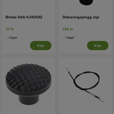
Bricka Srkb 8,4X25X2
Dräneringsplugg olja
37 kr
166 kr
I lager
I lager
Köp
Köp