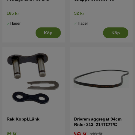
165 kr
52 kr
I lager
I lager
Köp
Köp
Rak Koppl,Länk
Drivrem aggregat 94cm
Rider 213, 214TC/T/C
64 kr
625 kr
653 kr