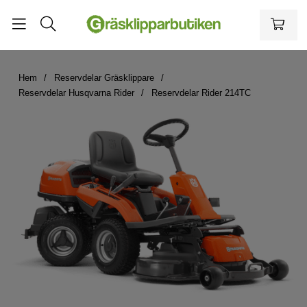
Hem
Reservdelar Gräsklippare
Reservdelar Husqvarna Rider
Reservdelar Rider 214TC