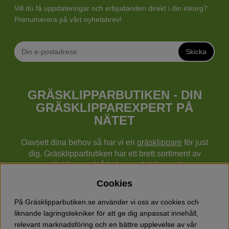
Vill du få uppdateringar och erbjudanden direkt i din inkorg?
Prenumerera på vårt nyhetsbrev!
Skicka
GRÄSKLIPPARBUTIKEN - DIN
GRÄSKLIPPAREXPERT PÅ
NÄTET
Oavsett dina behov så har vi en
gräsklippare
för just
dig. Gräsklipparbutiken har ett brett sortiment av
gräsklippare (gå bakom gräsklippare),
robotgräsklippare,
åkgräsklippare
, handgräsklippare,
Cookies
cylindergräsklippare, traktorer mm från Husqvarna,
Klippo och Gardena.
På Gräsklipparbutiken.se använder vi oss av cookies och
Utöver gräsklippare finns också ett brett sortiment hos
liknande lagringstekniker för att ge dig anpassat innehåll,
Gräsklipparbutiken med skog & trädgårdsprodukter så
relevant marknadsföring och en bättre upplevelse av vår