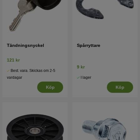
Tändningsnyckel
Spårryttare
121 kr
9 kr
Best. vara. Skickas om 2-5
I lager
vardagar
Köp
Köp