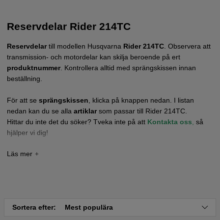
Reservdelar Rider 214TC
Reservdelar
till modellen
Husqvarna
Rider 214TC
. Observera att
transmission- och motordelar kan skilja beroende på ert
produktnummer
. Kontrollera alltid med sprängskissen innan
beställning.
För att se
sprängskissen
, klicka på knappen nedan. I listan
nedan kan du se alla
artiklar
som passar till Rider 214TC.
Hittar du inte det du söker? Tveka inte på att
Kontakta oss
,
så
hjälper vi dig!
Tryck här för sprängskiss och reservdelslista till
Rider 214TC 2017-2021
Tryck här för sprängskiss och reservdelslista till
Rider 214TC 2022 och nyare
Sortera efter:
Mest populära