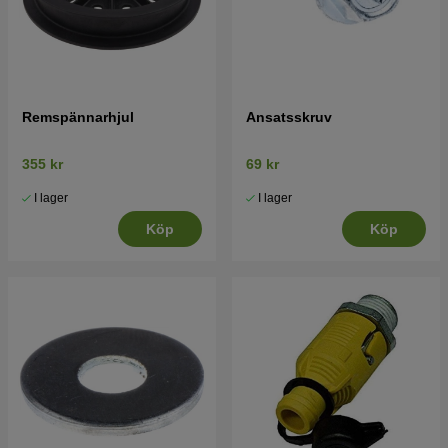
Remspännarhjul
Ansatsskruv
355 kr
69 kr
I lager
I lager
Köp
Köp