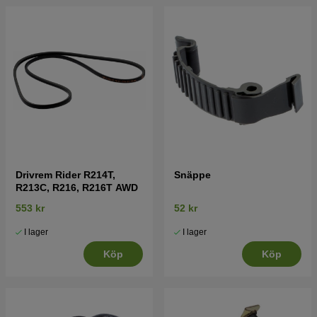
Tryck här för sprängskiss till Rider 214TC
Motor
HV586AE
Tryck här för sprängskiss till Rider 214TC
Transmission Tuff Torq K46H
Drivrem Rider R214T,
Snäppe
R213C, R216, R216T AWD
553 kr
52 kr
I lager
I lager
Köp
Köp