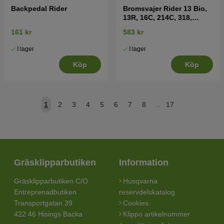
Backpedal Rider
Bromsvajer Rider 13 Bio,
13R, 16C, 214C, 318,
ProFlex 18,20
161 kr
583 kr
I lager
I lager
Köp
Köp
1
2
3
4
5
6
7
8
..
17
Gräsklipparbutiken
Information
Gräsklipparbutiken C/O
Husqvarna
Entreprenadbutiken
reservdelskatalog
Transportgatan 39
Cookies
422 46 Hisings Backa
Klippo artikelnummer