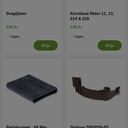
Dragfjäder
Knivfäste Rider 11, 13,
214 & 216
133 kr
125 kr
I lager
I lager
Köp
Köp
Pedalgummi : 68 Mm
Snäppe 5953030-03