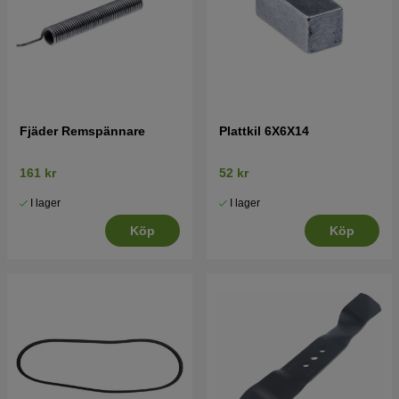
Fjäder Remspännare
Plattkil 6X6X14
161 kr
52 kr
I lager
I lager
Köp
Köp