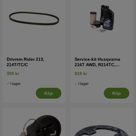
Drivrem Rider 213,
Service-kit Husqvarna
214T/TC/C
216T AWD, R214TC,
R214TAWD, R214T, TC
359 kr
819 kr
139T , TC 142/T
I lager
I lager
Köp
Köp