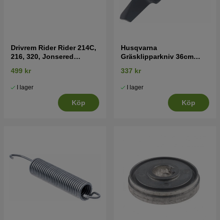
Drivrem Rider Rider 214C,
Husqvarna
216, 320, Jonsered
Gräsklipparkniv 36cm
FR2215, FR2216
Combi 94
499 kr
337 kr
I lager
I lager
Köp
Köp