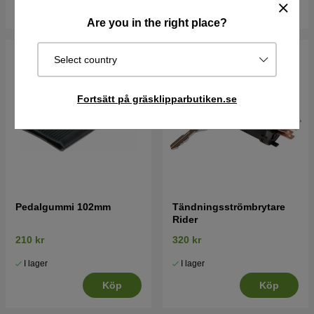
Köp
Köp
Are you in the right place?
Select country
Fortsätt på gräsklipparbutiken.se
Pedalgummi 102mm
Tändningsströmbrytare
Rider
210 kr
320 kr
I lager
I lager
Köp
Köp