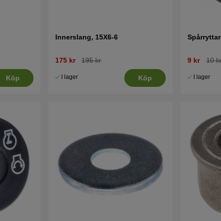
Innerslang, 15X6-6
Spårryttar
175 kr
195 kr
9 kr
10 k
I lager
I lager
Köp
Köp