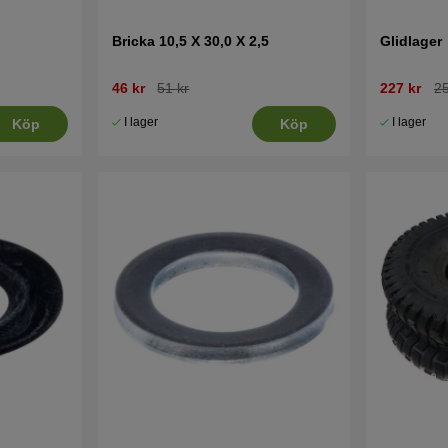
Bricka 10,5 X 30,0 X 2,5
Glidlager
46 kr
51 kr
227 kr
25
I lager
I lager
Köp
Köp