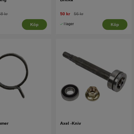
8 kr
50 kr
56 kr
I lager
Köp
Köp
mmer
Axel -Kniv