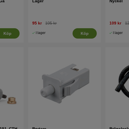
 Ga
Lager
Nyckel
95 kr
105 kr
109 kr
12
I lager
I lager
Köp
Köp
151, CTH,
Brytare
Bränslesl