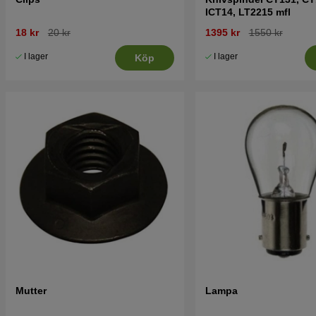
ICT14, LT2215 mfl
18 kr
20 kr
1395 kr
1550 kr
I lager
I lager
Köp
Mutter
Lampa