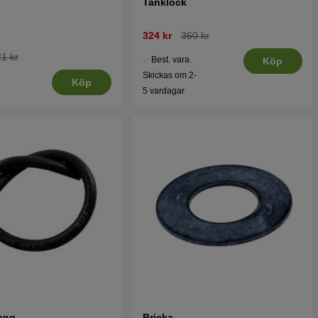
Tanklock
324 kr
360 kr
1 kr
Best. vara.
Köp
Skickas om 2-
Köp
5 vardagar
ang
Bricka