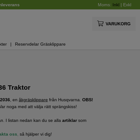
mleverans
Moms:
Inkl
|
Exkl
VARUKORG
kter
Reservdelar Gräsklippare
6 Traktor
2036
, en
åkgräsklippare
från Husqvarna.
OBS!
Var noga med att välja rätt sprängskiss!
n. I listan nedan kan du se alla
artiklar
som
akta oss
,
så hjälper vi dig!