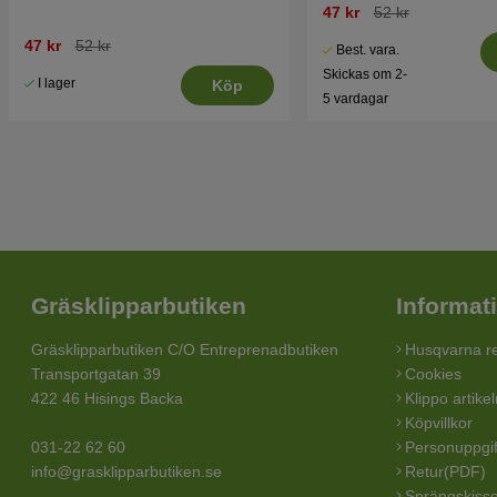
47 kr
52 kr
47 kr
52 kr
Best. vara.
Skickas om 2-
I lager
Köp
5 vardagar
Gräsklipparbutiken
Informat
Gräsklipparbutiken C/O Entreprenadbutiken
Husqvarna re
Transportgatan 39
Cookies
422 46 Hisings Backa
Klippo artike
Köpvillkor
031-22 62 60
Personuppgif
info@grasklipparbutiken.se
Retur(PDF)
Sprängskisse