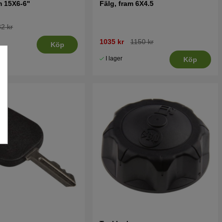
m 15X6-6"
Fälg, fram 6X4.5
2 kr
1035 kr
1150 kr
.
Köp
2-
I lager
Köp