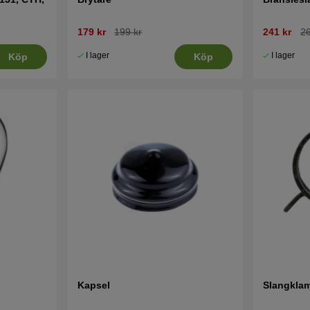
179 kr
199 kr
241 kr
26
I lager
I lager
Köp
Köp
Kapsel
Slangkla