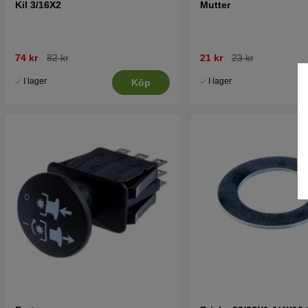
Kil 3/16X2
Mutter
74 kr
82 kr
21 kr
23 kr
I lager
I lager
Köp