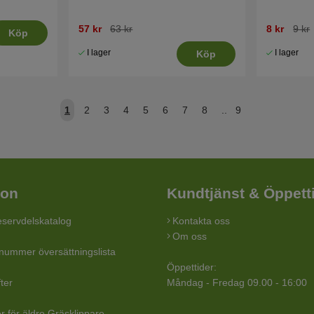
57 kr
63 kr
8 kr
9 kr
Köp
I lager
I lager
Köp
1
2
3
4
5
6
7
8
..
9
ion
Kundtjänst & Öppett
servdelskatalog
Kontakta oss
Om oss
lnummer översättningslista
Öppettider:
ter
Måndag - Fredag 09.00 - 16:00
r för äldre Gräsklippare