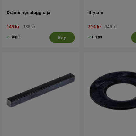
Dräneringsplugg olja
Brytare
149 kr
166 kr
314 kr
349 kr
I lager
I lager
Köp