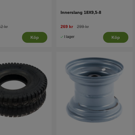
Innerslang 18X9,5-8
2 kr
269 kr
299 kr
I lager
Köp
Köp