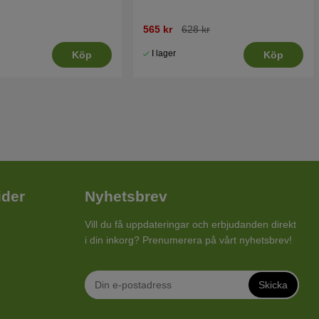
565 kr
628 kr
I lager
Köp
Köp
ider
Nyhetsbrev
Vill du få uppdateringar och erbjudanden direkt
i din inkorg? Prenumerera på vårt nyhetsbrev!
Skicka