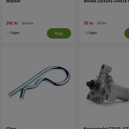
Brytare
Bricka 23/32X1-1/4X16
282 kr
313 kr
33 kr
37 kr
I lager
I lager
Köp
Clips
Knivspindel CT131, CT