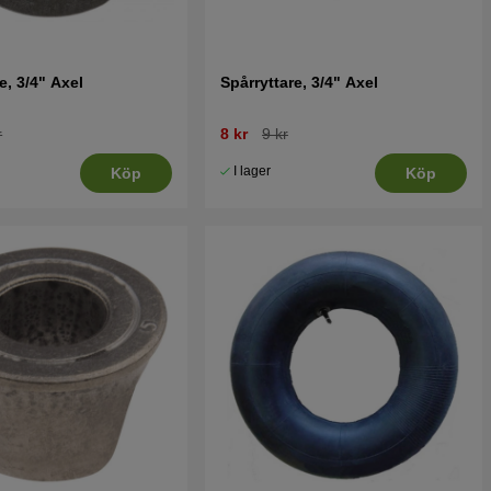
e, 3/4" Axel
Spårryttare, 3/4" Axel
r
8 kr
9 kr
I lager
Köp
Köp