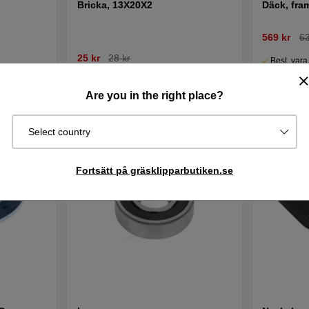
Bricka, 13X20X2
Däck, fra
569 kr
63
25 kr
28 kr
Best. vara
Skickas om 
I lager
Köp
Köp
5 vardagar
Are you in the right place?
Select country
Fortsätt på gräsklipparbutiken.se