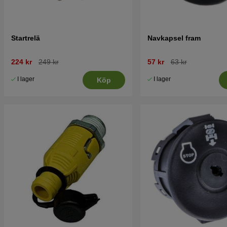
Startrelä
Navkapsel fram
224 kr
249 kr
57 kr
63 kr
I lager
I lager
Köp