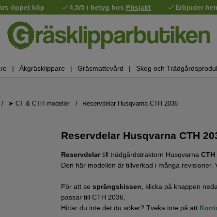
ars öppet köp
4,5/5 i betyg hos
Prisjakt
Erbjuder he
re
Åkgräsklippare
Gräsmattevård
Skog och Trädgårdsprodu
➤ CT & CTH modeller
Reservdelar Husqvarna CTH 2036
Reservdelar Husqvarna CTH 203
Reservdelar
till trädgårdstraktorn Husqvarna
CTH 
Den här modellen är tillverkad i många revisioner. 
För att se
sprängskissen
, klicka på knappen neda
passar till CTH 2036.
Hittar du inte det du söker? Tveka inte på att
Kont