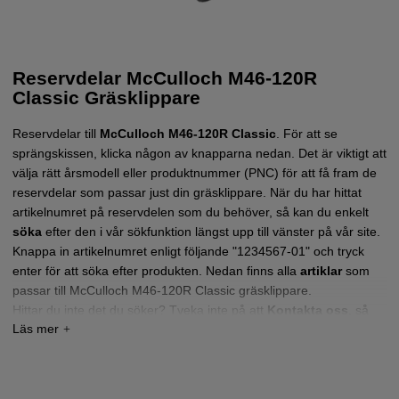
Reservdelar McCulloch M46-120R
Classic Gräsklippare
Reservdelar till
McCulloch M46-120R Classic
.
För att se
sprängskissen, klicka någon av knapparna nedan. Det är viktigt att
välja rätt årsmodell eller produktnummer (PNC) för att få fram de
reservdelar som passar just din gräsklippare.
När du har hittat
artikelnumret på reservdelen som du behöver, så kan du enkelt
söka
efter den i vår sökfunktion längst upp till vänster på vår site.
Knappa in artikelnumret enligt följande "1234567-01" och tryck
enter för att söka efter produkten. Nedan finns alla
artiklar
som
passar till McCulloch M46-120R Classic gräsklippare.
Hittar du inte det du söker?
Tveka inte på att
Kontakta oss
,
så
hjälper vi dig!
Tryck här för sprängskiss och reservdelslista till
McCulloch M46-120 R CLASSIC 2018-01
(96768270100)