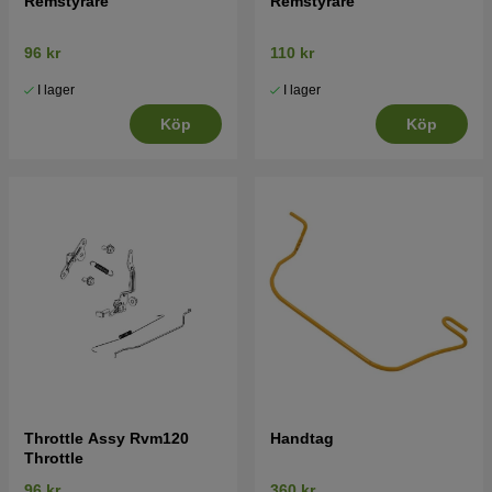
Remstyrare
Remstyrare
96 kr
110 kr
I lager
I lager
Köp
Köp
Throttle Assy Rvm120
Handtag
Throttle
96 kr
360 kr