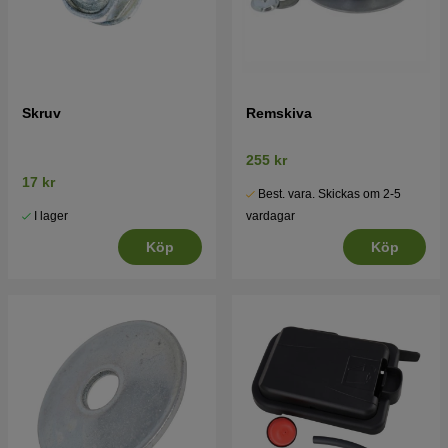
Skruv
Remskiva
255 kr
17 kr
Best. vara. Skickas om 2-5
I lager
vardagar
Köp
Köp