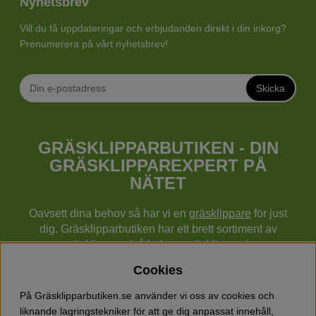
Nyhetsbrev
Vill du få uppdateringar och erbjudanden direkt i din inkorg?
Prenumerera på vårt nyhetsbrev!
Skicka
GRÄSKLIPPARBUTIKEN - DIN
GRÄSKLIPPAREXPERT PÅ
NÄTET
Oavsett dina behov så har vi en
gräsklippare
för just
dig. Gräsklipparbutiken har ett brett sortiment av
gräsklippare (gå bakom gräsklippare),
robotgräsklippare,
åkgräsklippare
, handgräsklippare,
Cookies
cylindergräsklippare, traktorer mm från Husqvarna,
Klippo och Gardena.
På Gräsklipparbutiken.se använder vi oss av cookies och
Utöver gräsklippare finns också ett brett sortiment hos
liknande lagringstekniker för att ge dig anpassat innehåll,