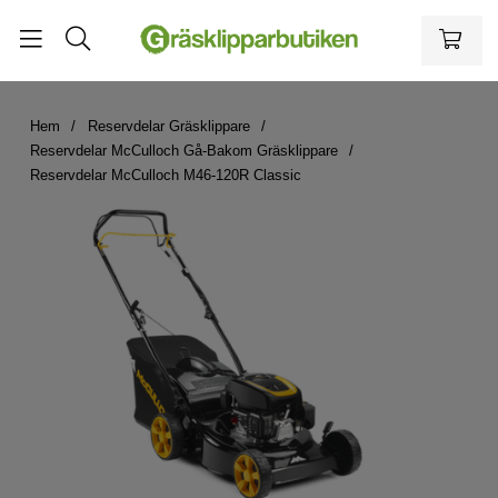
Hem
Reservdelar Gräsklippare
Reservdelar McCulloch Gå-Bakom Gräsklippare
Reservdelar McCulloch M46-120R Classic