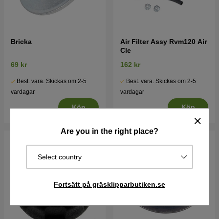
Bricka
Air Filter Assy Rvm120 Air
Cle
69 kr
162 kr
Best. vara. Skickas om 2-5
Best. vara. Skickas om 2-5
vardagar
vardagar
Köp
Köp
Are you in the right place?
Select country
Fortsätt på gräsklipparbutiken.se