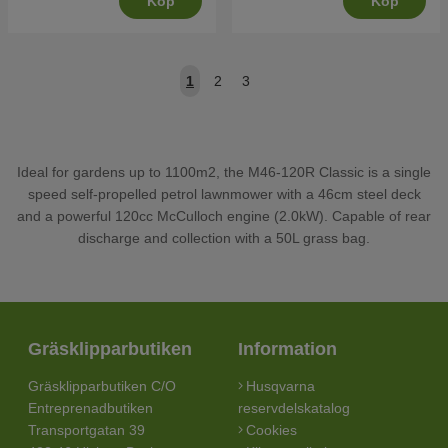
Köp
Köp
1
2
3
Ideal for gardens up to 1100m2, the M46-120R Classic is a single
speed self-propelled petrol lawnmower with a 46cm steel deck
and a powerful 120cc McCulloch engine (2.0kW). Capable of rear
discharge and collection with a 50L grass bag.
Gräsklipparbutiken
Information
Gräsklipparbutiken C/O
Husqvarna
Entreprenadbutiken
reservdelskatalog
Transportgatan 39
Cookies