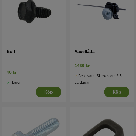
Bult
Växellåda
1460 kr
40 kr
Best. vara. Skickas om 2-5
I lager
vardagar
Köp
Köp