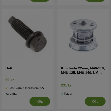
Bult
Knivfäste 22mm, M46-110,
M46-125, M46-140, LM
2147 mfl
69 kr
231 kr
Best. vara. Skickas om 2-5
I lager
vardagar
Köp
Köp