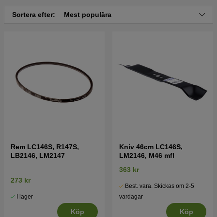
Sortera efter:
Mest populära
Tryck här för sprängskiss och reservdelslista till
McCulloch M46-120 R Classic 2019-02 (96768270101)
Rem LC146S, R147S,
Kniv 46cm LC146S,
LB2146, LM2147
LM2146, M46 mfl
363 kr
273 kr
Best. vara. Skickas om 2-5
I lager
vardagar
Köp
Köp