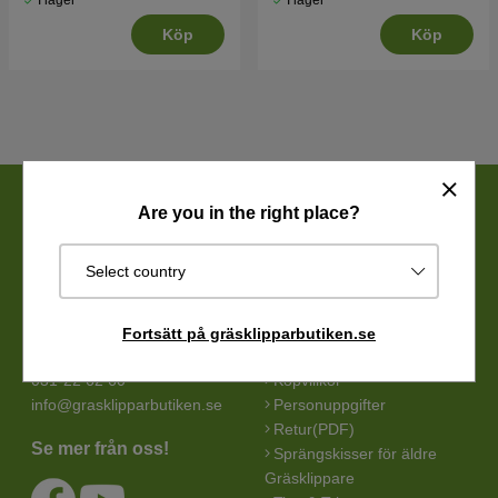
I lager
I lager
Köp
Köp
Are you in the right place?
Gräsklipparbutiken
Information
Gräsklipparbutiken C/O
Husqvarna
Select country
Entreprenadbutiken
reservdelskatalog
Transportgatan 39
Cookies
422 46 Hisings Backa
Klippo artikelnummer
Fortsätt på gräsklipparbutiken.se
översättningslista
031-22 62 60
Köpvillkor
info@grasklipparbutiken.se
Personuppgifter
Retur(PDF)
Se mer från oss!
Sprängskisser för äldre
Gräsklippare