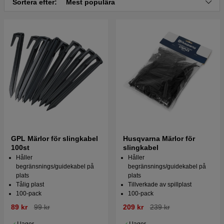
Sortera efter:
Mest populära
GPL Märlor för slingkabel
Husqvarna Märlor för
100st
slingkabel
Håller
Håller
begränsnings/guidekabel på
begränsnings/guidekabel på
plats
plats
Tålig plast
Tillverkade av spillplast
100-pack
100-pack
89 kr
99 kr
209 kr
239 kr