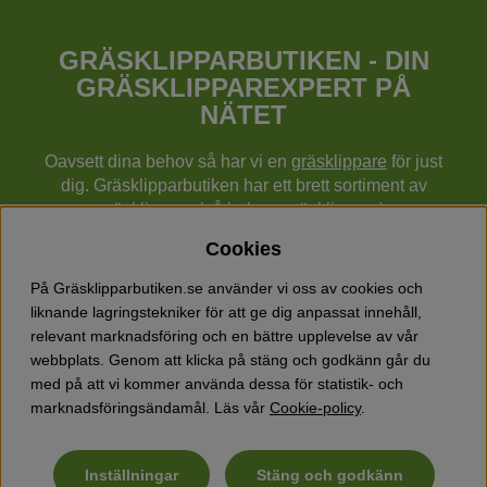
GRÄSKLIPPARBUTIKEN - DIN
GRÄSKLIPPAREXPERT PÅ
NÄTET
Oavsett dina behov så har vi en
gräsklippare
för just
dig. Gräsklipparbutiken har ett brett sortiment av
gräsklippare (gå bakom gräsklippare),
robotgräsklippare,
åkgräsklippare
, handgräsklippare,
Cookies
cylindergräsklippare, traktorer mm från Husqvarna,
Klippo och Gardena.
På Gräsklipparbutiken.se använder vi oss av cookies och
Utöver gräsklippare finns också ett brett sortiment hos
liknande lagringstekniker för att ge dig anpassat innehåll,
Gräsklipparbutiken med skog & trädgårdsprodukter så
relevant marknadsföring och en bättre upplevelse av vår
som grästrimmers, röjsågar, motorsågar, häcksaxar,
webbplats. Genom att klicka på stäng och godkänn går du
jordfräsar, lövblåsar, snöslungor, vertikalskärare, elverk,
med på att vi kommer använda dessa för statistik- och
skyddsutrustning, kläder, oljor, barnleksaker mm.
marknadsföringsändamål. Läs vår
Cookie-policy
.
Inställningar
Stäng och godkänn