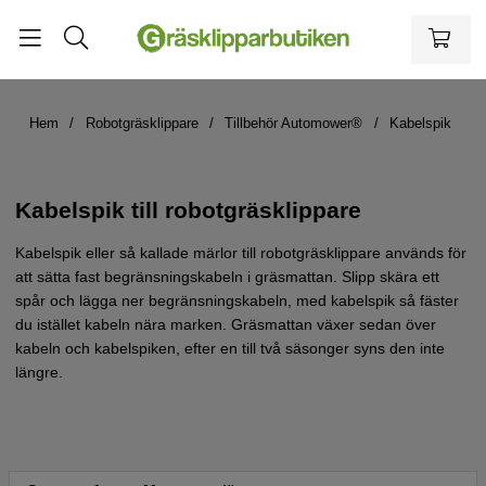
Hem
Robotgräsklippare
Tillbehör Automower®
Kabelspik
Kabelspik till robotgräsklippare
Kabelspik eller så kallade märlor till robotgräsklippare används för
att sätta fast begränsningskabeln i gräsmattan. Slipp skära ett
spår och lägga ner begränsningskabeln, med kabelspik så fäster
du istället kabeln nära marken. Gräsmattan växer sedan över
kabeln och kabelspiken, efter en till två säsonger syns den inte
längre.