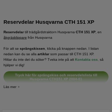
Reservdelar Husqvarna CTH 151 XP
Reservdelar
till trädgårdstraktorn Husqvarna
CTH 151 XP
, en
åkgräsklippare
från Husqvarna
För att se
sprängskissen
, klicka på knappen nedan. I listan
nedan kan du se alla
artiklar
som passar till CTH 151 XP.
Hittar du inte det du söker? Tveka inte på att
Kontakta oss
,
så
hjälper vi dig!
Tryck här för sprängskiss och reservdelslista till
Husqvarna CTH151 XP 2004-01
Tryck här för sprängskiss och reservdelslista till
Husqvarna CTH151 XP 2004-09
Tryck här för sprängskiss och reservdelslista till
Husqvarna CTH151 XP 2004-09