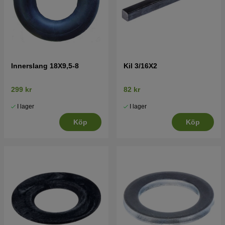
Innerslang 18X9,5-8
Kil 3/16X2
299 kr
82 kr
I lager
I lager
Köp
Köp