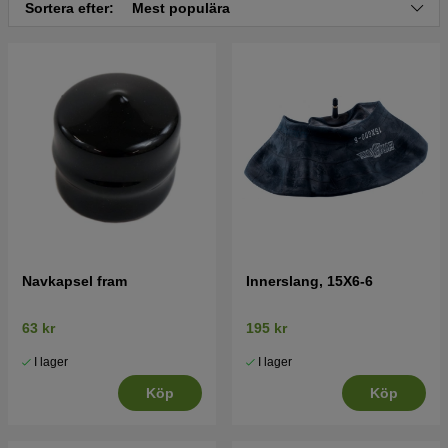
Sortera efter:
Mest populära
Tryck här för sprängskiss och reservdelslista till
Husqvarna CTH151 XP 2004-09
Tryck här för sprängskiss och reservdelslista till
Husqvarna CTH151 XP 2005-04
Tryck här för sprängskiss och reservdelslista till
Husqvarna CTH151 XP 2005-04
Tryck här för sprängskiss och reservdelslista till
Husqvarna CTH151 XP 2005-05
Navkapsel fram
Innerslang, 15X6-6
63 kr
195 kr
I lager
I lager
Köp
Köp