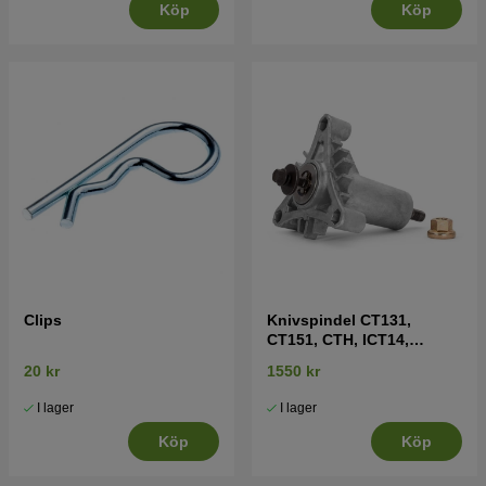
Köp
Köp
Clips
Knivspindel CT131,
CT151, CTH, ICT14,
LT2215 mfl
20 kr
1550 kr
I lager
I lager
Köp
Köp