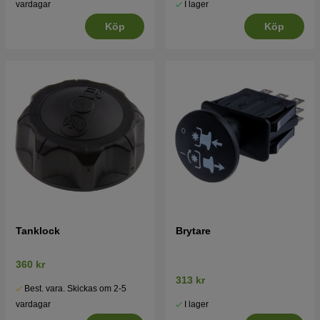
I lager
vardagar
Köp
Köp
Tanklock
Brytare
360 kr
313 kr
Best. vara. Skickas om 2-5
I lager
vardagar