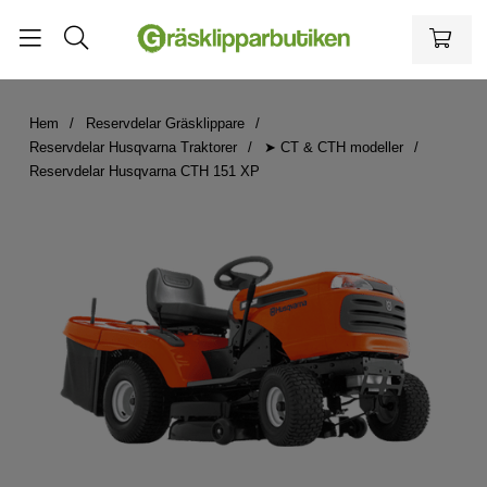
Hem
Reservdelar Gräsklippare
Reservdelar Husqvarna Traktorer
➤ CT & CTH modeller
Reservdelar Husqvarna CTH 151 XP