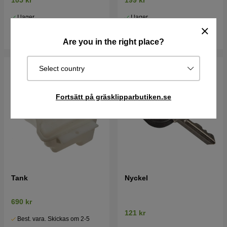
105 kr
199 kr
I lager
I lager
Köp
Köp
Are you in the right place?
Select country
Fortsätt på gräsklipparbutiken.se
Tank
Nyckel
690 kr
121 kr
Best. vara. Skickas om 2-5