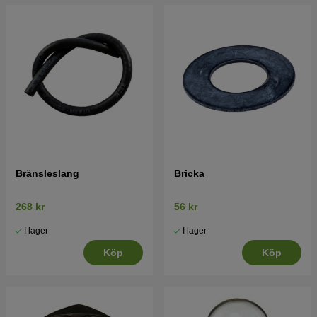
Bränsleslang
Bricka
268 kr
56 kr
I lager
I lager
Köp
Köp