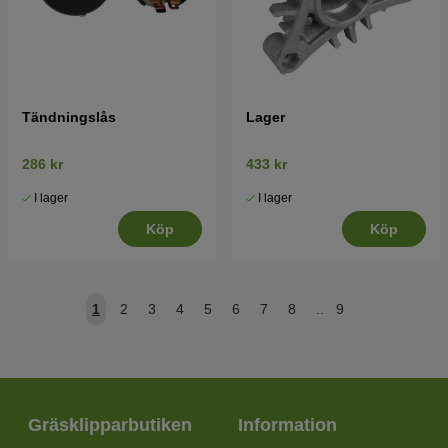
Tändningslås
Lager
286 kr
433 kr
I lager
I lager
Köp
Köp
1
2
3
4
5
6
7
8
..
9
Gräsklipparbutiken
Information