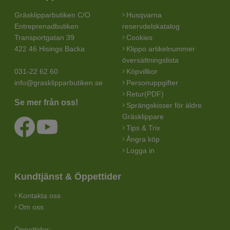
Gräsklipparbutiken C/O
Husqvarna
Entreprenadbutiken
reservdelskatalog
Transportgatan 39
Cookies
422 46 Hisings Backa
Klippo artikelnummer
översättningslista
031-22 62 60
Köpvillkor
info@grasklipparbutiken.se
Personuppgifter
Retur(PDF)
Se mer från oss!
Sprängskisser för äldre
Gräsklippare
Tips & Trix
Ångra köp
Logga in
Kundtjänst & Öppettider
Kontakta oss
Om oss
Öppettider: