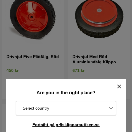
Drivhjul Five Plåtfälg, Röd
Drivhjul Med Röd
Aluminiumfälg Klippo
Excellent, Comet S, Cobra
450 kr
671 kr
I lager
I lager
Köp
Köp
Are you in the right place?
Select country
Fortsätt på gräsklipparbutiken.se