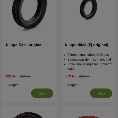
Klippo Däck original
Klippo däck (Ej original)
Eftermarknadsdäck till Klippo
Samma passform som original
Enkel montering efter uppvärmt
däck
225 kr
238 kr
179 kr
219 kr
I lager
I lager
Köp
Köp