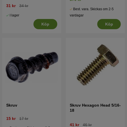
31 kr
34 kr
Best. vara. Skickas om 2-5
I lager
vardagar
Köp
Köp
Skruv
Skruv Hexagon Head 5/16-
18
15 kr
17 kr
41 kr
46 kr