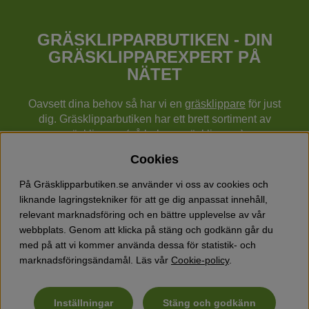
GRÄSKLIPPARBUTIKEN - DIN
GRÄSKLIPPAREXPERT PÅ
NÄTET
Oavsett dina behov så har vi en
gräsklippare
för just
dig. Gräsklipparbutiken har ett brett sortiment av
gräsklippare (gå bakom gräsklippare),
robotgräsklippare,
åkgräsklippare
, handgräsklippare,
Cookies
cylindergräsklippare, traktorer mm från Husqvarna,
Klippo och Gardena.
På Gräsklipparbutiken.se använder vi oss av cookies och
Utöver gräsklippare finns också ett brett sortiment hos
liknande lagringstekniker för att ge dig anpassat innehåll,
Gräsklipparbutiken med skog & trädgårdsprodukter så
relevant marknadsföring och en bättre upplevelse av vår
som grästrimmers, röjsågar, motorsågar, häcksaxar,
webbplats. Genom att klicka på stäng och godkänn går du
jordfräsar, lövblåsar, snöslungor, vertikalskärare, elverk,
med på att vi kommer använda dessa för statistik- och
skyddsutrustning, kläder, oljor, barnleksaker mm.
marknadsföringsändamål. Läs vår
Cookie-policy
.
Inställningar
Stäng och godkänn