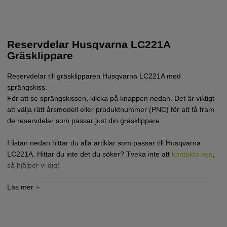
Reservdelar Husqvarna LC221A
Gräsklippare
Reservdelar till gräsklipparen Husqvarna LC221A med
sprängskiss.
För att se sprängskissen, klicka på knappen nedan. Det är viktigt
att välja rätt årsmodell eller produktnummer (PNC) för att få fram
de reservdelar som passar just din gräsklippare.
I listan nedan hittar du alla artiklar som passar till Husqvarna
LC221A. Hittar du inte det du söker? Tveka inte att
kontakta oss
,
så hjälper vi dig!
Tryck här för sprängskiss och reservdelslista till
Husqvarna LC221A 2017
Tryck här för sprängskiss och reservdelslista till
Husqvarna LC221A 2016-11