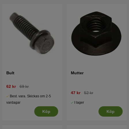
Bult
Mutter
62 kr
69 kr
47 kr
52 kr
Best. vara. Skickas om 2-5
I lager
vardagar
Köp
Köp