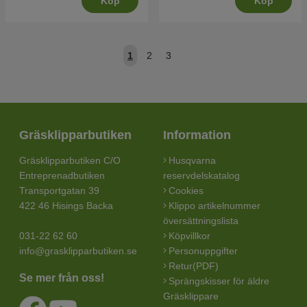
Köp
Köp
1
2
3
Gräsklipparbutiken
Information
Gräsklipparbutiken C/O
Husqvarna
Entreprenadbutiken
reservdelskatalog
Transportgatan 39
Cookies
422 46 Hisings Backa
Klippo artikelnummer
översättningslista
031-22 62 60
Köpvillkor
info@grasklipparbutiken.se
Personuppgifter
Retur(PDF)
Se mer från oss!
Sprängskisser för äldre
Gräsklippare