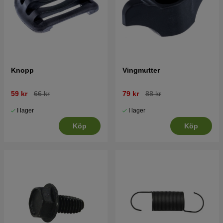
Knopp
Vingmutter
59 kr
66 kr
79 kr
88 kr
I lager
I lager
Köp
Köp