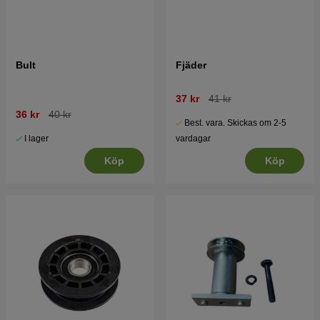
Bult
Fjäder
37 kr
41 kr
36 kr
40 kr
Best. vara. Skickas om 2-5
I lager
vardagar
Köp
Köp