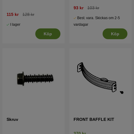
93 kr
103 kr
115 kr
128 kr
Best. vara. Skickas om 2-5
I lager
vardagar
Köp
Köp
Skruv
FRONT BAFFLE KIT
370 kr