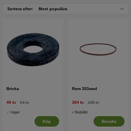
Sortera efter:
Mest populära
Tryck här för sprängskiss och reservdelslista till
Husqvarna LC 221A 2020-02
Tryck här för sprängskiss och reservdelslista till
Husqvarna LC221A 2016-05
Tryck här för sprängskiss och reservdelslista till
Husqvarna LC221A 2016-09
Bricka
Rem 353awd
49 kr
54 kr
304 kr
338 kr
I lager
Slutsåld
Köp
Bevaka