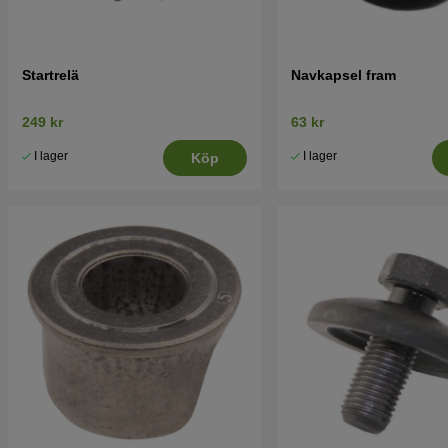
Startrelä
Navkapsel fram
249 kr
63 kr
I lager
I lager
Köp