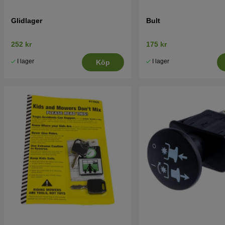
Glidlager
Bult
252 kr
175 kr
I lager
I lager
Köp