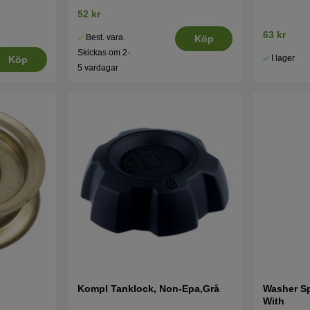
52 kr
63 kr
Best. vara.
Köp
Skickas om 2-
I lager
Köp
5 vardagar
Kompl Tanklock, Non-Epa,Grå
Washer S
With