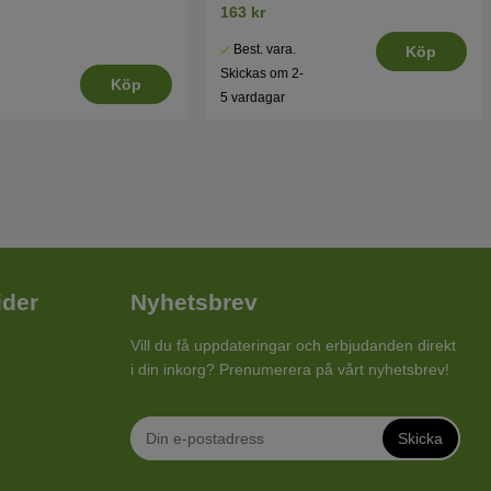
163 kr
Best. vara.
Köp
Skickas om 2-
Köp
5 vardagar
ider
Nyhetsbrev
Vill du få uppdateringar och erbjudanden direkt
i din inkorg? Prenumerera på vårt nyhetsbrev!
Skicka