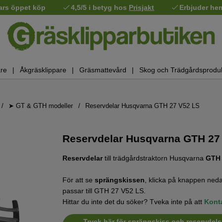
ars öppet köp
4,5/5 i betyg hos
Prisjakt
Erbjuder he
re
Åkgräsklippare
Gräsmattevård
Skog och Trädgårdsprodu
➤ GT & GTH modeller
Reservdelar Husqvarna GTH 27 V52 LS
Reservdelar Husqvarna GTH 27 
Reservdelar
till trädgårdstraktorn Husqvarna
GTH 
För att se
sprängskissen
, klicka på knappen neda
passar till GTH 27 V52 LS.
Hittar du inte det du söker? Tveka inte på att
Kont
Tryck här för sprängskiss och reservdels