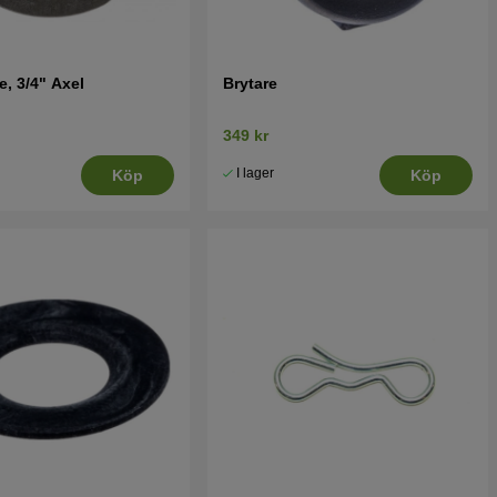
e, 3/4" Axel
Brytare
349 kr
I lager
Köp
Köp