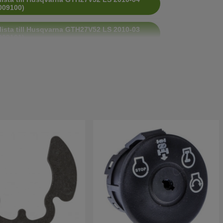
009100)
lista till Husqvarna GTH27V52 LS 2010-03
009101)
lista till Husqvarna GTH27V52 LS 2009-12
009900)