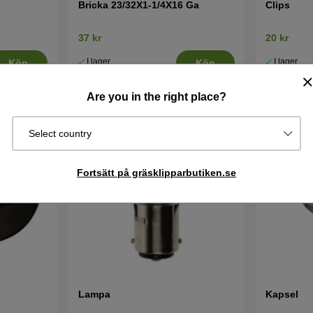
Bricka 23/32X1-1/4X16 Ga
Clips
37 kr
20 kr
I lager
I lager
Köp
Köp
Are you in the right place?
Select country
Fortsätt på gräsklipparbutiken.se
Lampa
Kapsel