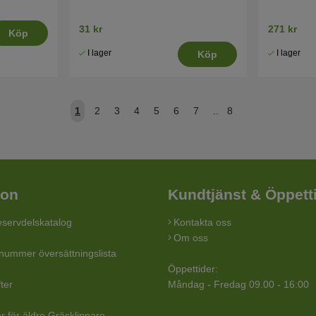
31 kr
271 kr
Köp
I lager
I lager
Köp
1
2
3
4
5
6
7
..
8
ion
Kundtjänst & Öppett
servdelskatalog
Kontakta oss
Om oss
lnummer översättningslista
Öppettider:
ter
Måndag - Fredag 09.00 - 16:00
r för äldre Gräsklippare