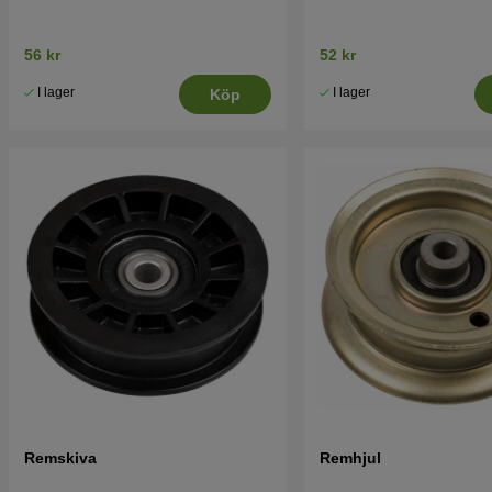
56 kr
52 kr
I lager
I lager
Köp
Remskiva
Remhjul