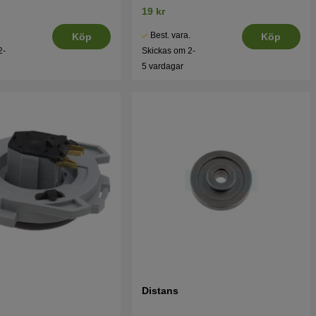
19 kr
.
Best. vara.
Köp
Köp
2-
Skickas om 2-
5 vardagar
Distans