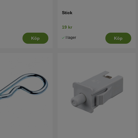
Stick
19 kr
I lager
Köp
Köp