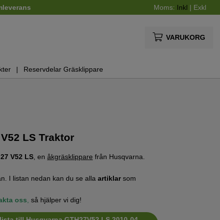
mleverans
Moms:
Inkl
|
Exkl
VARUKORG
kter
Reservdelar Gräsklippare
V52 LS Traktor
27 V52 LS
, en
åkgräsklippare
från Husqvarna.
n. I listan nedan kan du se alla
artiklar
som
akta oss
,
så hjälper vi dig!
lista till Husqvarna GTH27V52 LS 2010-04