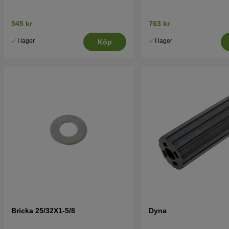
545 kr
763 kr
I lager
I lager
Köp
Bricka 25/32X1-5/8
Dyna