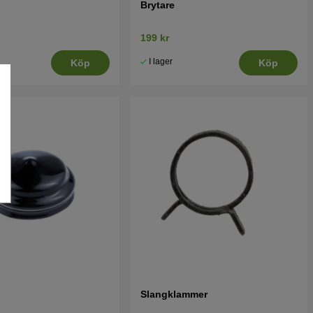
Brytare
199 kr
I lager
Köp
Köp
Slangklammer