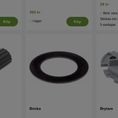
28 kr
360 kr
Best. vara
Skickas om 
I lager
Köp
Köp
5 vardagar
Bricka
Brytare