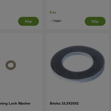
9 kr
I lager
Köp
Köp
pring Lock Washer
Bricka 10,5X20X2