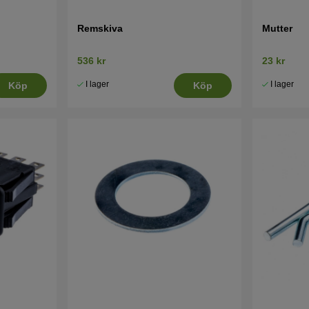
Remskiva
Mutter
536 kr
23 kr
I lager
I lager
Köp
Köp