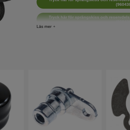
(96043
Tryck här för sprängskiss och reservdels
(96043
Tryck här för sprängskiss och reservdels
(96043