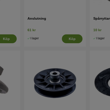
Anslutning
Spårryttar
61 kr
10 kr
I lager
I lager
Köp
Köp