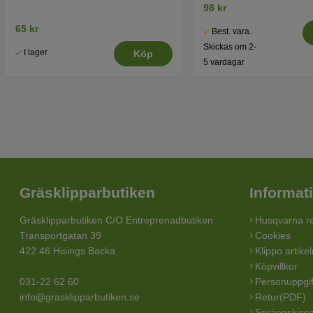
98 kr
65 kr
Best. vara.
Skickas om 2-
I lager
Köp
5 vardagar
Gräsklipparbutiken
Informat
Gräsklipparbutiken C/O Entreprenadbutiken
Husqvarna re
Transportgatan 39
Cookies
422 46 Hisings Backa
Klippo artike
Köpvillkor
031-22 62 60
Personuppgif
info@grasklipparbutiken.se
Retur(PDF)
Sprängskisse