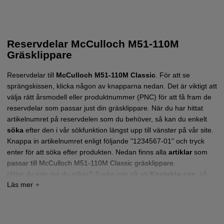
Reservdelar McCulloch M51-110M
Gräsklippare
Reservdelar till
McCulloch M51-110M Classic
.
För att se
sprängskissen, klicka någon av knapparna nedan. Det är viktigt att
välja rätt årsmodell eller produktnummer (PNC) för att få fram de
reservdelar som passar just din gräsklippare.
När du har hittat
artikelnumret på reservdelen som du behöver, så kan du enkelt
söka
efter den i vår sökfunktion längst upp till vänster på vår site.
Knappa in artikelnumret enligt följande "1234567-01" och tryck
enter för att söka efter produkten. Nedan finns alla
artiklar
som
passar till McCulloch M51-110M Classic gräsklippare.
Hittar du inte det du söker?
Tveka inte på att
Kontakta oss
,
så
hjälper vi dig!
Tryck här för sprängskiss och reservdelslista till
McCulloch M51-110 M CLASSIC 2016-03
(96111004000)