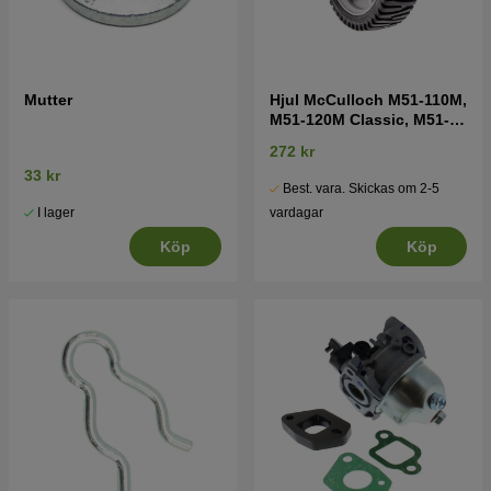
Mutter
Hjul McCulloch M51-110M,
M51-120M Classic, M51-
125M
272 kr
33 kr
Best. vara. Skickas om 2-5
I lager
vardagar
Köp
Köp