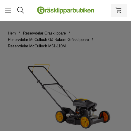
Hem
Reservdelar Gräsklippare
Reservdelar McCulloch Gå-Bakom Gräsklippare
Reservdelar McCulloch M51-110M