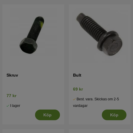
Skruv
Bult
69 kr
77 kr
Best. vara. Skickas om 2-5
I lager
vardagar
Köp
Köp