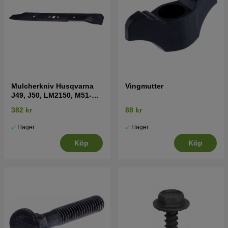
Mulcherkniv Husqvarna
Vingmutter
J49, J50, LM2150, M51-
110M mfl
382 kr
88 kr
I lager
I lager
Köp
Köp