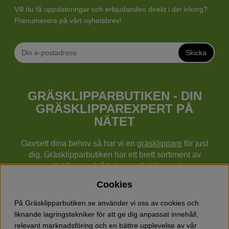
Vill du få uppdateringar och erbjudanden direkt i din inkorg?
Prenumerera på vårt nyhetsbrev!
Skicka
GRÄSKLIPPARBUTIKEN - DIN
GRÄSKLIPPAREXPERT PÅ
NÄTET
Oavsett dina behov så har vi en
gräsklippare
för just
dig. Gräsklipparbutiken har ett brett sortiment av
gräsklippare (gå bakom gräsklippare),
robotgräsklippare,
åkgräsklippare
, handgräsklippare,
Cookies
cylindergräsklippare, traktorer mm från Husqvarna,
Klippo och Gardena.
På Gräsklipparbutiken.se använder vi oss av cookies och
Utöver gräsklippare finns också ett brett sortiment hos
liknande lagringstekniker för att ge dig anpassat innehåll,
Gräsklipparbutiken med skog & trädgårdsprodukter så
relevant marknadsföring och en bättre upplevelse av vår