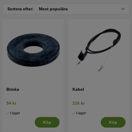
Sortera efter:
Mest populära
Tryck här för sprängskiss och reservdelslista till
McCulloch M51-110 M Classic 2017-03 (96111004001)
Bricka
Kabel
54 kr
216 kr
I lager
I lager
Köp
Köp