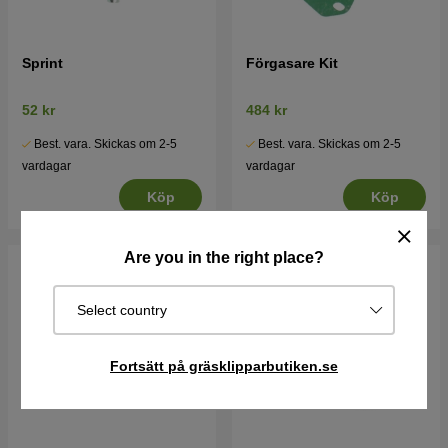
Sprint
Förgasare Kit
52 kr
484 kr
Best. vara. Skickas om 2-5
Best. vara. Skickas om 2-5
vardagar
vardagar
Köp
Köp
Are you in the right place?
Select country
Fortsätt på gräsklipparbutiken.se