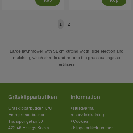
Köp
Köp
1
2
Large lawnmower with 51 cm cutting width, side ejection and
mulching, which shreds and returns the grass cuttings as
fertilizers.
Gräsklipparbutiken
Information
Gräsklipparbutiken C/O
Husqvarna
Entreprenadbutiken
reservdelskatalog
Transportgatan 39
Cookies
422 46 Hisings Backa
Klippo artikelnummer