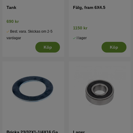
Tank
Fälg, fram 6X4.5
690 kr
1150 kr
Best. vara. Skickas om 2-5
I lager
vardagar
Köp
Köp
Bricka 23/32X1-1/4X16 Ga
Lager