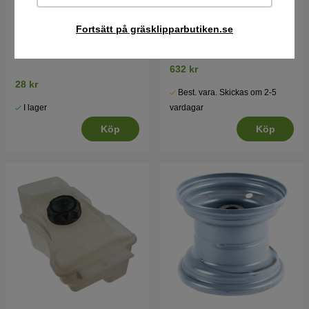
Fortsätt på gräsklipparbutiken.se
Bricka, 13X20X2
Däck, fram 15X6-6"
632 kr
28 kr
Best. vara. Skickas om 2-5
I lager
vardagar
Köp
Köp