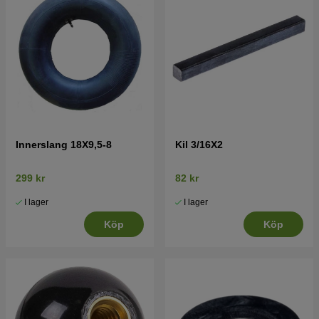
Innerslang 18X9,5-8
Kil 3/16X2
299 kr
82 kr
I lager
I lager
Köp
Köp