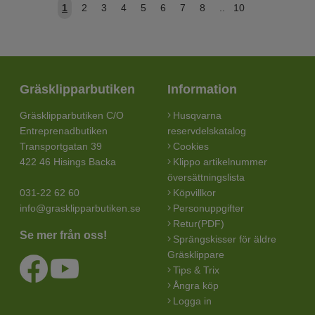
1
2
3
4
5
6
7
8
..
10
Gräsklipparbutiken
Information
Gräsklipparbutiken C/O
Husqvarna
Entreprenadbutiken
reservdelskatalog
Transportgatan 39
Cookies
422 46 Hisings Backa
Klippo artikelnummer
översättningslista
031-22 62 60
Köpvillkor
info@grasklipparbutiken.se
Personuppgifter
Retur(PDF)
Se mer från oss!
Sprängskisser för äldre
Gräsklippare
Tips & Trix
Ångra köp
Logga in