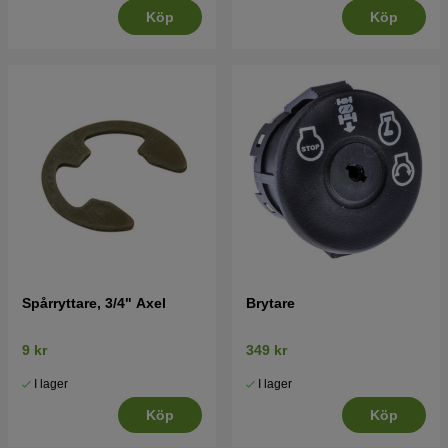
Köp
Köp
Spårryttare, 3/4" Axel
Brytare
9 kr
349 kr
I lager
I lager
Köp
Köp