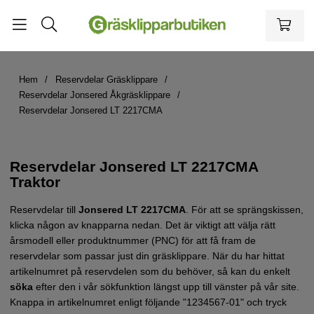
Hem
Reservdelar Gräsklippare
Reservdelar Jonsered Åkgräsklippare
Reservdelar Jonsered LT 2217CMA
Reservdelar Jonsered LT 2217CMA
Traktor
Reservdelar till
Jonsered LT 2217CMA
.
För att se sprängskissen,
klicka någon av knapparna nedan. Det är viktigt att välja rätt
årsmodell eller produktnummer (PNC) för att få fram de
reservdelar som passar just din gräsklippare.
När du har hittat
artikelnumret på reservdelen som du behöver, så kan du enkelt
söka
efter den i vår sökfunktion längst upp till vänster på vår site.
Knappa in artikelnumret enligt följande "1234567-01" och tryck