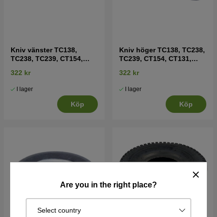
Kniv vänster TC138,
Kniv höger TC138, TC238,
TC238, TC239, CT154,
TC239, CT154, CT131,
CT131, CT141, CT151 mfl
CT141, CT151 mfl
322 kr
322 kr
I lager
I lager
Köp
Köp
Are you in the right place?
Select country