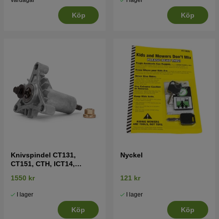
I lager
vardagar
Köp
Köp
Knivspindel CT131,
Nyckel
CT151, CTH, ICT14,
LT2215 mfl
1550 kr
121 kr
I lager
I lager
Köp
Köp