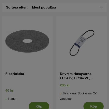
Sortera efter:
Mest populära
Fiberbricka
Drivrem Husqvarna
LC347V, LC347VE,
LC347VI
295 kr
40 kr
Best. vara. Skickas om 2-5
I lager
vardagar
Köp
Köp