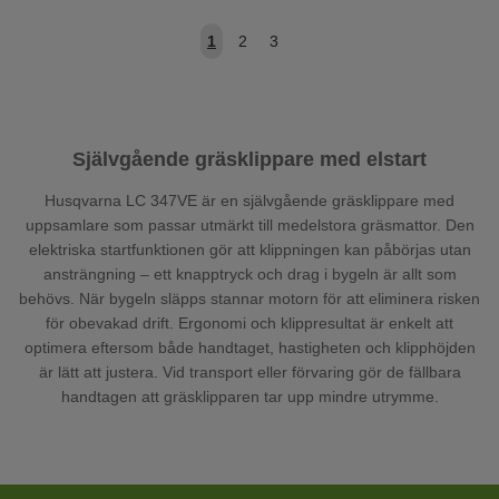
1
2
3
Självgående gräsklippare med elstart
Husqvarna LC 347VE är en självgående gräsklippare med
uppsamlare som passar utmärkt till medelstora gräsmattor. Den
elektriska startfunktionen gör att klippningen kan påbörjas utan
ansträngning – ett knapptryck och drag i bygeln är allt som
behövs. När bygeln släpps stannar motorn för att eliminera risken
för obevakad drift. Ergonomi och klippresultat är enkelt att
optimera eftersom både handtaget, hastigheten och klipphöjden
är lätt att justera. Vid transport eller förvaring gör de fällbara
handtagen att gräsklipparen tar upp mindre utrymme.