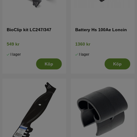
BioClip kit LC247/347
Battery Hs 100Ae Loncin
549 kr
1360 kr
I lager
I lager
Köp
Köp