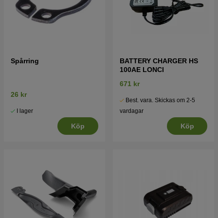
Spårring
BATTERY CHARGER HS
100AE LONCI
671 kr
26 kr
Best. vara. Skickas om 2-5
I lager
vardagar
Köp
Köp