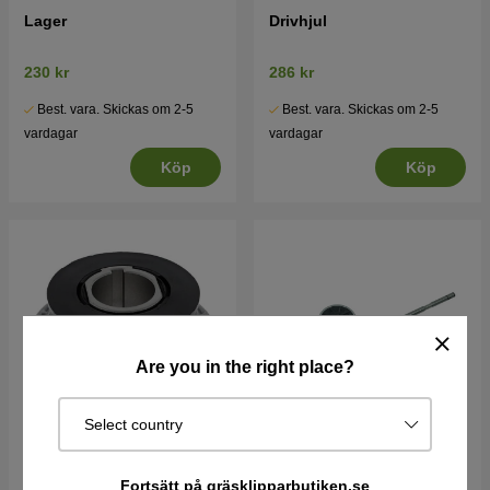
Lager
Drivhjul
230 kr
286 kr
Best. vara. Skickas om 2-5
Best. vara. Skickas om 2-5
vardagar
vardagar
Köp
Köp
Are you in the right place?
Select country
Remskiva
Transmission Kit 47 Cm
Fortsätt på gräsklipparbutiken.se