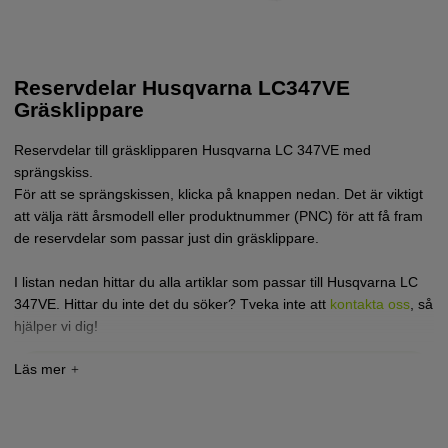
Reservdelar Husqvarna LC347VE
Gräsklippare
Reservdelar till gräsklipparen Husqvarna LC 347VE med
sprängskiss.
För att se sprängskissen, klicka på knappen nedan. Det är viktigt
att välja rätt årsmodell eller produktnummer (PNC) för att få fram
de reservdelar som passar just din gräsklippare.
I listan nedan hittar du alla artiklar som passar till Husqvarna LC
347VE. Hittar du inte det du söker? Tveka inte att
kontakta oss
, så
hjälper vi dig!
Tryck här för sprängskiss och reservdelslista till
Husqvarna LC347VE (970541401)