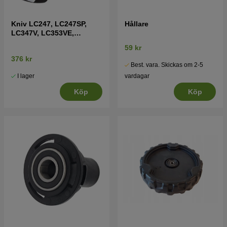
Kniv LC247, LC247SP,
Hållare
LC347V, LC353VE,
LM2247
59 kr
376 kr
Best. vara. Skickas om 2-5
I lager
vardagar
Köp
Köp