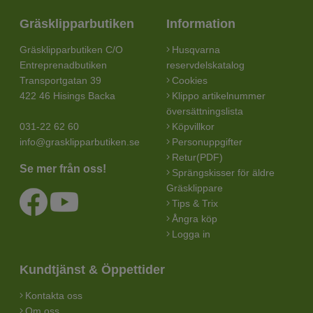
Gräsklipparbutiken
Information
Gräsklipparbutiken C/O
Husqvarna
Entreprenadbutiken
reservdelskatalog
Transportgatan 39
Cookies
422 46 Hisings Backa
Klippo artikelnummer
översättningslista
031-22 62 60
Köpvillkor
info@grasklipparbutiken.se
Personuppgifter
Retur(PDF)
Se mer från oss!
Sprängskisser för äldre
Gräsklippare
Tips & Trix
Ångra köp
Logga in
Kundtjänst & Öppettider
Kontakta oss
Om oss