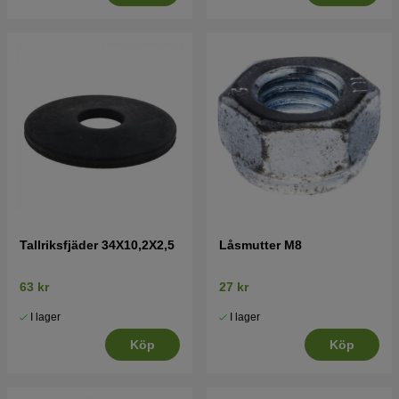
Tallriksfjäder 34X10,2X2,5
Låsmutter M8
63 kr
27 kr
I lager
I lager
Köp
Köp