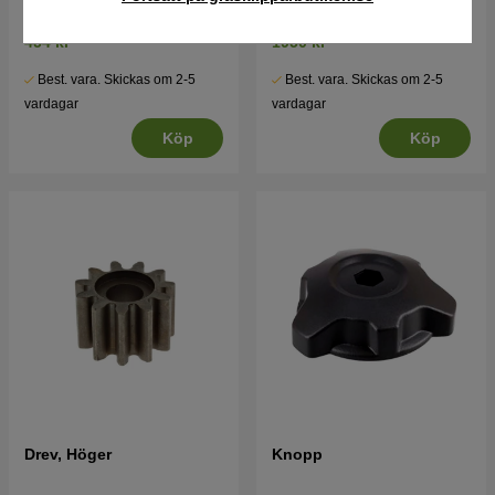
454 kr
1950 kr
Best. vara. Skickas om 2-5
Best. vara. Skickas om 2-5
vardagar
vardagar
Köp
Köp
Drev, Höger
Knopp