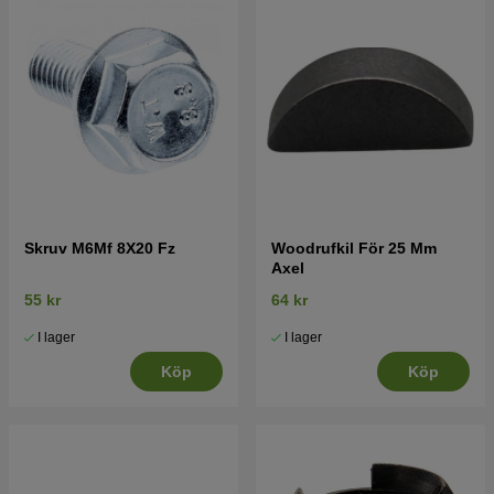
Skruv M6Mf 8X20 Fz
Woodrufkil För 25 Mm
Axel
55 kr
64 kr
I lager
I lager
Köp
Köp