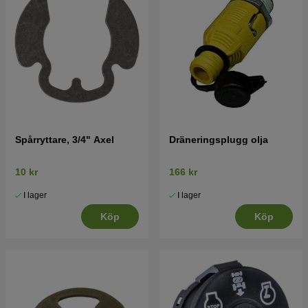
Spårryttare, 3/4" Axel
Dräneringsplugg olja
10 kr
166 kr
I lager
I lager
Köp
Köp