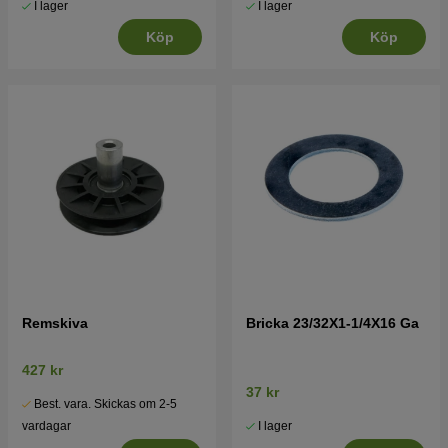
I lager
I lager
Köp
Köp
Remskiva
Bricka 23/32X1-1/4X16 Ga
427 kr
37 kr
Best. vara. Skickas om 2-5
I lager
vardagar