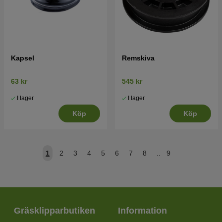
Kapsel
Remskiva
63 kr
545 kr
I lager
I lager
Köp
Köp
1
2
3
4
5
6
7
8
..
9
Gräsklipparbutiken
Information