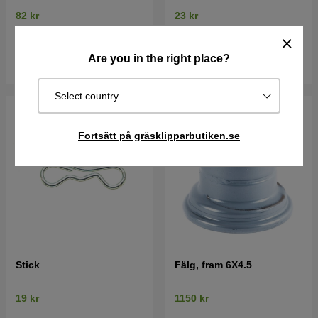
82 kr
23 kr
I lager
I lager
Are you in the right place?
Köp
Köp
Select country
Fortsätt på gräsklipparbutiken.se
Stick
Fälg, fram 6X4.5
19 kr
1150 kr