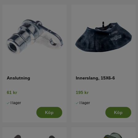
Anslutning
Innerslang, 15X6-6
61 kr
195 kr
I lager
I lager
Köp
Köp