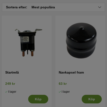
Husqvarna YT42DXLS 2014-10 (96048008400)
Sortera efter:
Mest populära
Startrelä
Navkapsel fram
249 kr
63 kr
I lager
I lager
Köp
Köp