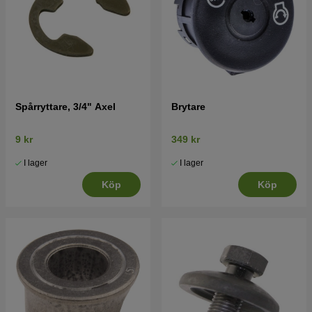
Spårryttare, 3/4" Axel
Brytare
9 kr
349 kr
I lager
I lager
Köp
Köp