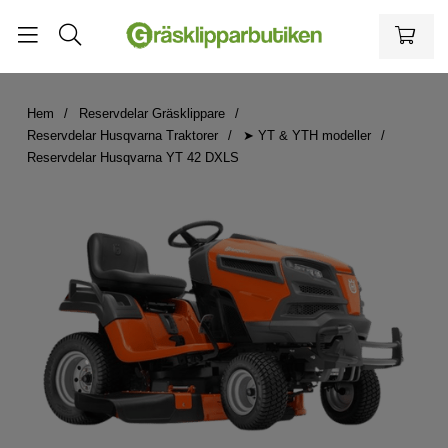
Hem
Reservdelar Gräsklippare
Reservdelar Husqvarna Traktorer
➤ YT & YTH modeller
Reservdelar Husqvarna YT 42 DXLS