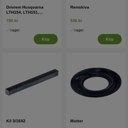
Drivrem Husqvarna
Remskiva
LTH154, LTH151,
Jonsered LT2218A2,
780 kr
536 kr
LT2216A2
I lager
I lager
Köp
Köp
Kil 3/16X2
Mutter