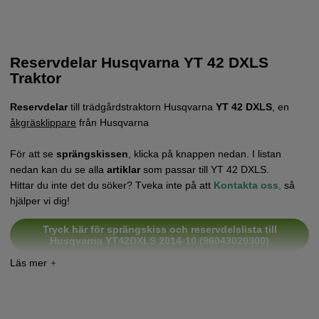
Reservdelar Husqvarna YT 42 DXLS
Traktor
Reservdelar
till trädgårdstraktorn Husqvarna
YT 42 DXLS
, en
åkgräsklippare
från Husqvarna
För att se
sprängskissen
, klicka på knappen nedan. I listan
nedan kan du se alla
artiklar
som passar till YT 42 DXLS.
Hittar du inte det du söker? Tveka inte på att
Kontakta oss
,
så
hjälper vi dig!
Tryck här för sprängskiss och reservdelslista till
Husqvarna YT42DXLS 2014-10 (96043020300)
Tryck här för sprängskiss och reservdelslista till
Husqvarna YT42DXLS 2014-10 (96043020400)
Tryck här för sprängskiss och reservdelslista till