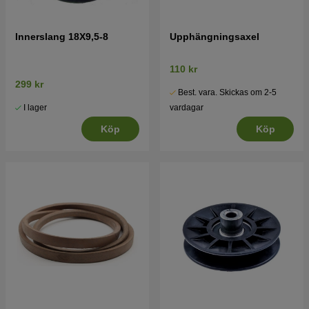
Innerslang 18X9,5-8
Upphängningsaxel
110 kr
299 kr
Best. vara. Skickas om 2-5
I lager
vardagar
Köp
Köp