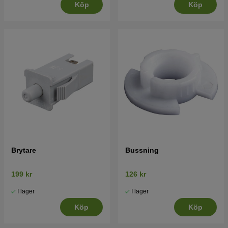
Köp
Köp
Brytare
Bussning
199 kr
126 kr
I lager
I lager
Köp
Köp