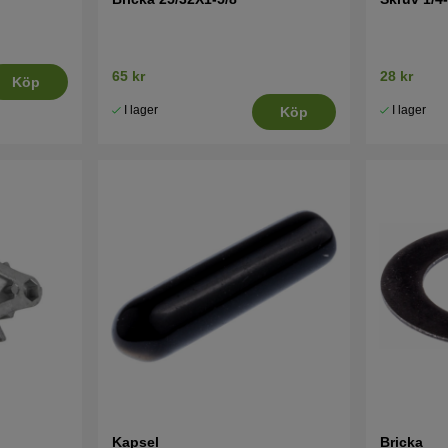
65 kr
28 kr
Köp
I lager
I lager
Köp
Kapsel
Bricka