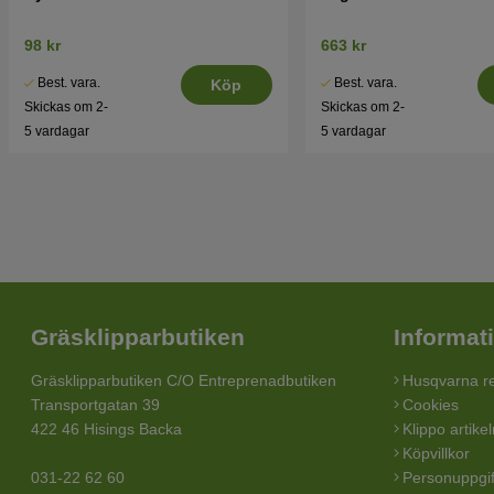
98 kr
663 kr
Best. vara.
Best. vara.
Köp
Skickas om 2-
Skickas om 2-
5 vardagar
5 vardagar
Gräsklipparbutiken
Informat
Gräsklipparbutiken C/O Entreprenadbutiken
Husqvarna re
Transportgatan 39
Cookies
422 46 Hisings Backa
Klippo artike
Köpvillkor
031-22 62 60
Personuppgif