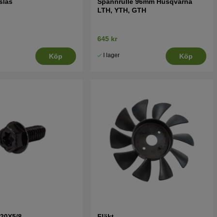
slås
Spännrulle 96mm Husqvarna
LTH, YTH, GTH
645 kr
I lager
Köp
Köp
-20X5/8
Fläkt