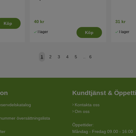
40 kr
31 kr
Köp
I lager
I lager
Köp
1
2
3
4
5
..
6
ion
Kundtjänst & Öppett
servdelskatalog
Kontakta oss
Om oss
lnummer översättningslista
Öppettider:
ter
Måndag - Fredag 09.00 - 16:00