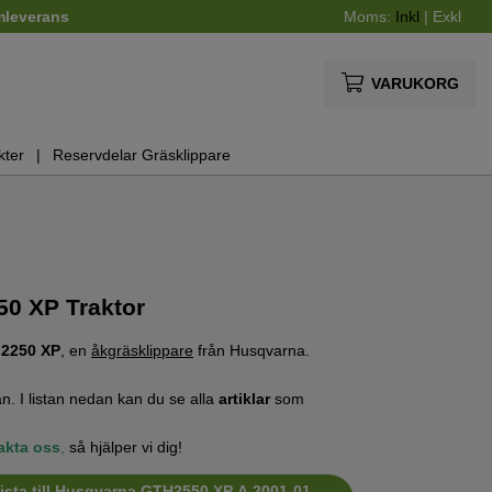
mleverans
Moms:
Inkl
|
Exkl
VARUKORG
kter
Reservdelar Gräsklippare
0 XP Traktor
2250 XP
, en
åkgräsklippare
från Husqvarna.
n. I listan nedan kan du se alla
artiklar
som
akta oss
,
så hjälper vi dig!
lista till Husqvarna GTH2550 XP A 2001-01