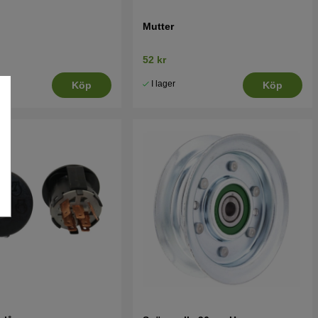
Mutter
52 kr
I lager
Köp
Köp