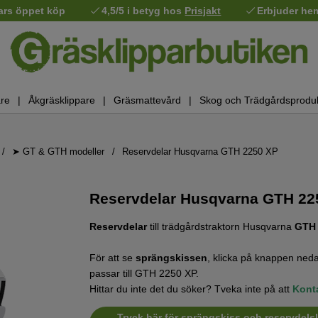
ars öppet köp
4,5/5 i betyg hos
Prisjakt
Erbjuder he
re
Åkgräsklippare
Gräsmattevård
Skog och Trädgårdsprodu
➤ GT & GTH modeller
Reservdelar Husqvarna GTH 2250 XP
Reservdelar Husqvarna GTH 225
Reservdelar
till trädgårdstraktorn Husqvarna
GTH 
För att se
sprängskissen
, klicka på knappen neda
passar till GTH 2250 XP.
Hittar du inte det du söker? Tveka inte på att
Kont
Tryck här för sprängskiss och reservdels