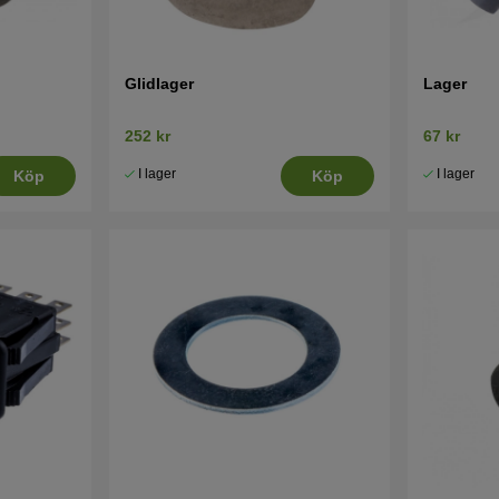
Glidlager
Lager
252 kr
67 kr
I lager
I lager
Köp
Köp