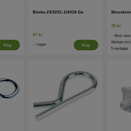
Bricka 23/32X1-1/4X16 Ga
Skruvkniv
70 kr
37 kr
Best. vara
Skickas om 
I lager
Köp
Köp
5 vardagar