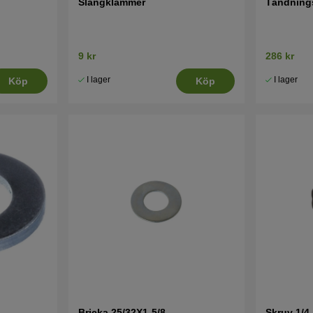
Slangklammer
Tändning
9 kr
286 kr
I lager
I lager
Köp
Köp
Bricka 25/32X1-5/8
Skruv 1/4