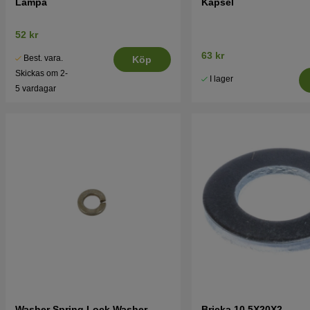
Lampa
Kapsel
52 kr
63 kr
Best. vara.
Köp
Skickas om 2-
I lager
5 vardagar
Washer Spring Lock Washer
Bricka 10,5X20X2