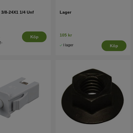
 3/8-24X1 1/4 Unf
Lager
105 kr
.
Köp
2-
I lager
Köp