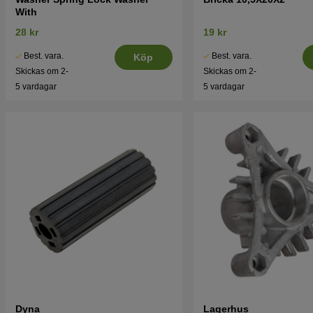
With
28 kr
19 kr
Best. vara.
Best. vara.
Köp
Skickas om 2-
Skickas om 2-
5 vardagar
5 vardagar
Dyna
Lagerhus