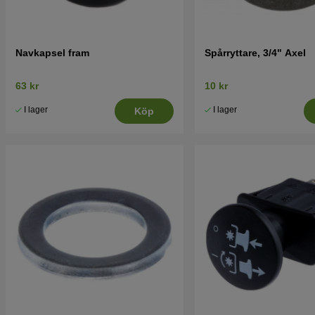
Navkapsel fram
Spårryttare, 3/4" Axel
63 kr
10 kr
I lager
I lager
Köp