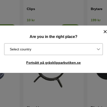
Clips
Brytare
10 kr
199 kr
I lager
I lager
Köp
Köp
Are you in the right place?
Select country
Fortsätt på gräsklipparbutiken.se