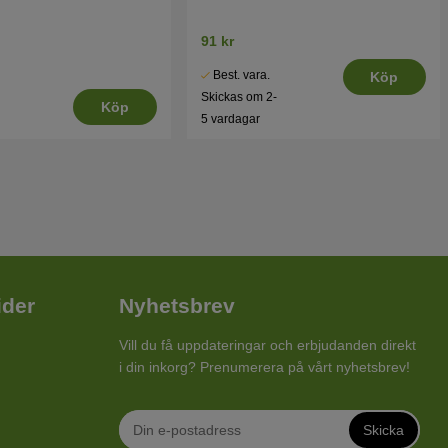
91 kr
Best. vara.
Köp
Skickas om 2-
Köp
5 vardagar
ider
Nyhetsbrev
Vill du få uppdateringar och erbjudanden direkt
i din inkorg? Prenumerera på vårt nyhetsbrev!
Skicka