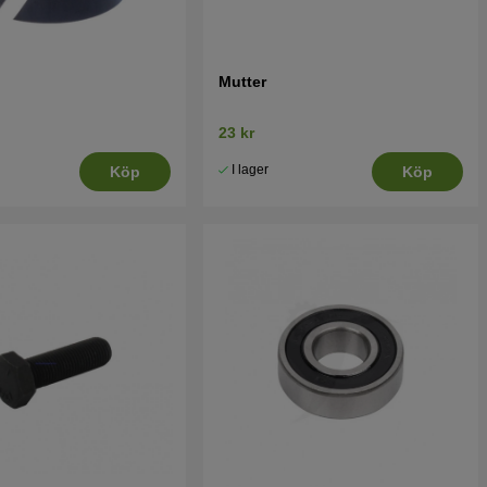
Mutter
23 kr
I lager
Köp
Köp