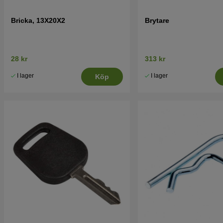
Bricka, 13X20X2
Brytare
28 kr
313 kr
I lager
I lager
Köp