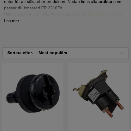
enter för att söka efter produkten. Nedan finns alla
artiklar
som
passar till Jonsered FR 2216FA.
Hittar du inte det du söker? Tveka inte på att
Kontakta oss
,
så
hjälper vi dig!
Tryck här för sprängskiss och reservdelslista till
Jonsered FR2216 FA 2010-07 (966414801)
Tryck här för sprängskiss och reservdelslista till
Sortera efter:
Mest populära
Jonsered FR2216 FA 2010-03 (966414801)
Tryck här för sprängskiss och reservdelslista till
Jonsered FR2216 FA 2012 (966773601)