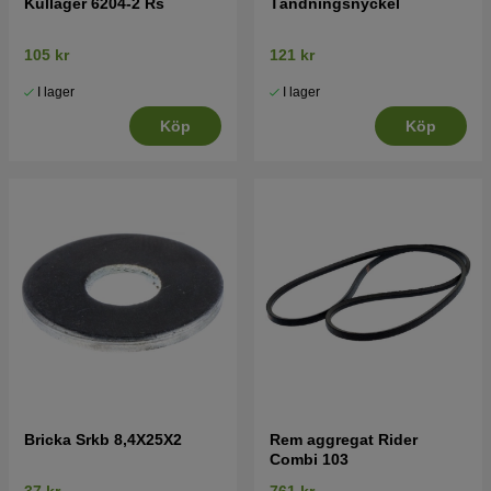
Kullager 6204-2 Rs
Tändningsnyckel
105 kr
121 kr
I lager
I lager
Köp
Köp
Bricka Srkb 8,4X25X2
Rem aggregat Rider
Combi 103