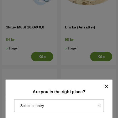
Skruv M6Sf 10X40 8,8
Bricka (Ansatts-)
84 kr
98 kr
I lager
I lager
Köp
Köp
Are you in the right place?
Select country