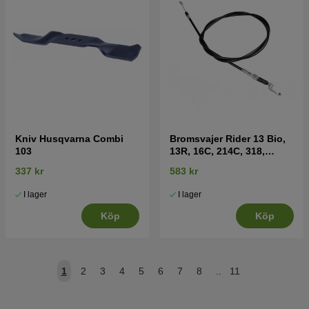
Kniv Husqvarna Combi
Bromsvajer Rider 13 Bio,
103
13R, 16C, 214C, 318,
ProFlex 18,20
337 kr
583 kr
I lager
I lager
Köp
Köp
1
2
3
4
5
6
7
8
..
11