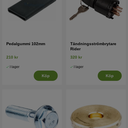
Pedalgummi 102mm
Tändningsströmbrytare
Rider
210 kr
320 kr
I lager
I lager
Köp
Köp