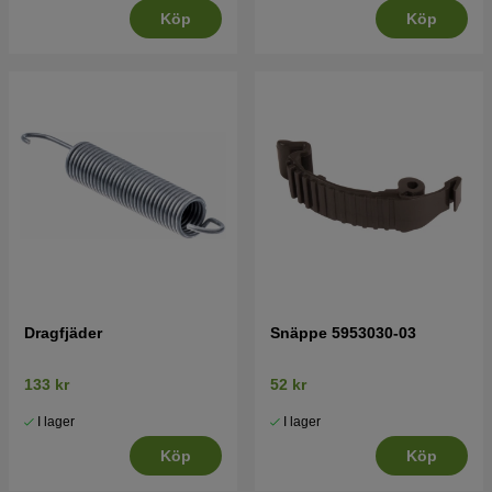
Köp
Köp
Dragfjäder
Snäppe 5953030-03
133 kr
52 kr
I lager
I lager
Köp
Köp