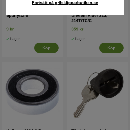
Fortsätt på gräsklipparbutiken.se
Spårryttare
Drivrem Rider 213,
214T/TC/C
9 kr
359 kr
I lager
I lager
Köp
Köp