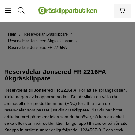
Hem
Reservdelar Gräsklippare
Reservdelar Jonsered Åkgräsklippare
Reservdelar Jonsered FR 2216FA
Reservdelar Jonsered FR 2216FA
Åkgräsklippare
Reservdelar till
Jonsered FR 2216FA
.
För att se sprängskissen,
klicka någon av knapparna nedan. Det är viktigt att välja rätt
årsmodell eller produktnummer (PNC) för att få fram de
reservdelar som passar just din gräsklippare.
När du har hittat
artikelnumret på reservdelen som du behöver, så kan du enkelt
söka
efter den i vår sökfunktion längst upp till vänster på vår site.
Knappa in artikelnumret enligt följande "1234567-01" och tryck