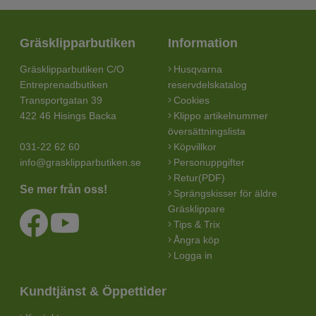
Gräsklipparbutiken
Information
Gräsklipparbutiken C/O
Husqvarna
Entreprenadbutiken
reservdelskatalog
Transportgatan 39
Cookies
422 46 Hisings Backa
Klippo artikelnummer
översättningslista
031-22 62 60
Köpvillkor
info@grasklipparbutiken.se
Personuppgifter
Retur(PDF)
Se mer från oss!
Sprängskisser för äldre
Gräsklippare
Tips & Trix
Ångra köp
Logga in
Kundtjänst & Öppettider