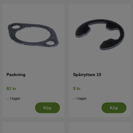
Packning
Spårryttare 10
82 kr
9 kr
I lager
I lager
Köp
Köp