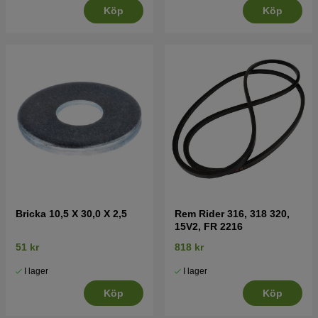
Köp
Köp
Bricka 10,5 X 30,0 X 2,5
Rem Rider 316, 318 320,
15V2, FR 2216
51 kr
818 kr
I lager
I lager
Köp
Köp