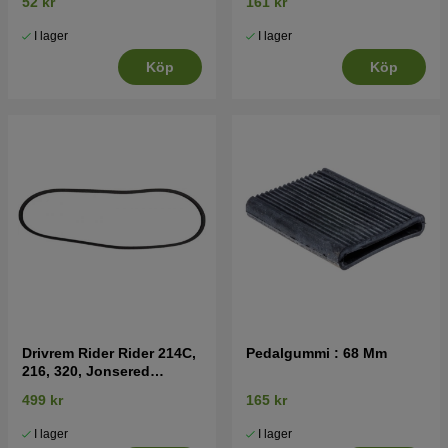
52 kr
161 kr
I lager
I lager
Köp
Köp
Drivrem Rider Rider 214C,
Pedalgummi : 68 Mm
216, 320, Jonsered
FR2215, FR2216
499 kr
165 kr
I lager
I lager