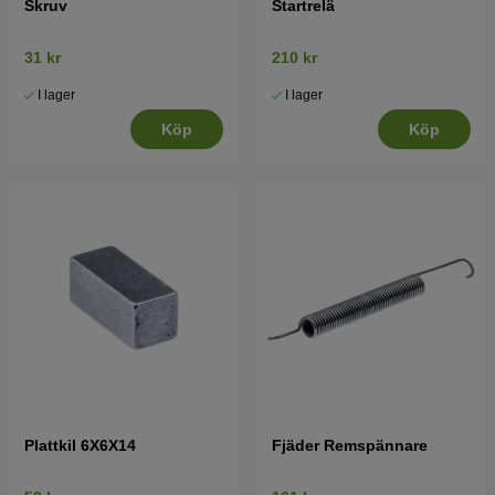
Skruv
Startrelä
31 kr
210 kr
I lager
I lager
Köp
Köp
Plattkil 6X6X14
Fjäder Remspännare