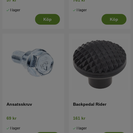
37 kr
761 kr
I lager
I lager
Köp
Köp
Ansatsskruv
Backpedal Rider
69 kr
161 kr
I lager
I lager