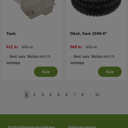
Tank
Däck, fram 15X6-6"
621 kr
690 kr
569 kr
632 kr
Best. vara. Skickas om 2-5
Best. vara. Skickas om 2-5
vardagar
vardagar
Köp
Köp
1
2
3
4
5
6
7
8
..
11
Gräsklipparbutiken
Information