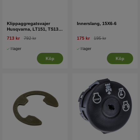
Klippaggregatsvajer
Innerslang, 15X6-6
Husqvarna, LT151, TS138,
LT2216 mfl
713 kr
792 kr
175 kr
195 kr
I lager
I lager
Köp
Köp