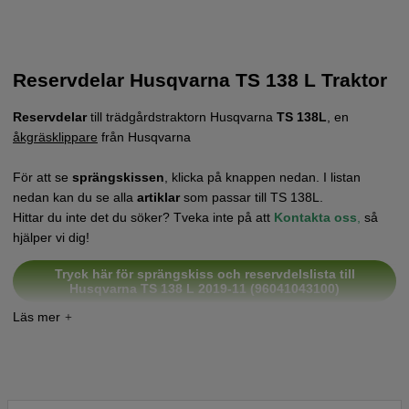
Reservdelar Husqvarna TS 138 L Traktor
Reservdelar
till trädgårdstraktorn Husqvarna
TS 138L
, en
åkgräsklippare
från Husqvarna
För att se
sprängskissen
, klicka på knappen nedan. I listan
nedan kan du se alla
artiklar
som passar till TS 138L.
Hittar du inte det du söker? Tveka inte på att
Kontakta oss
,
så
hjälper vi dig!
Tryck här för sprängskiss och reservdelslista till
Husqvarna TS 138 L 2019-11 (96041043100)
Tryck här för sprängskiss och reservdelslista till
Husqvarna TS 138 L 2019-07 (96041043900)