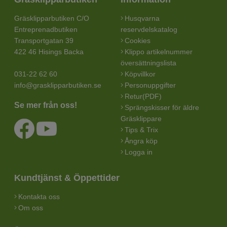
Gräsklipparbutiken C/O
Husqvarna
Entreprenadbutiken
reservdelskatalog
Transportgatan 39
Cookies
422 46 Hisings Backa
Klippo artikelnummer
översättningslista
031-22 62 60
Köpvillkor
info@grasklipparbutiken.se
Personuppgifter
Retur(PDF)
Se mer från oss!
Sprängskisser för äldre
Gräsklippare
Tips & Trix
Ångra köp
Logga in
Kundtjänst & Öppettider
Kontakta oss
Om oss