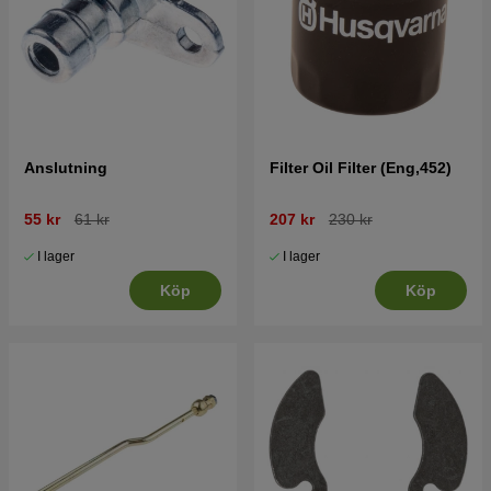
Anslutning
Filter Oil Filter (Eng,452)
55 kr
61 kr
207 kr
230 kr
I lager
I lager
Köp
Köp