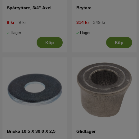
Spårryttare, 3/4" Axel
Brytare
8 kr
9 kr
314 kr
349 kr
I lager
I lager
Köp
Köp
Bricka 10,5 X 30,0 X 2,5
Glidlager