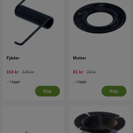
Fjäder
Mutter
113 kr
126 kr
21 kr
23 kr
I lager
I lager
Köp
Köp