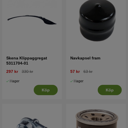
Skena Klippaggregat
Navkapsel fram
5311704-01
297 kr
330 kr
57 kr
63 kr
I lager
I lager
Köp
Köp