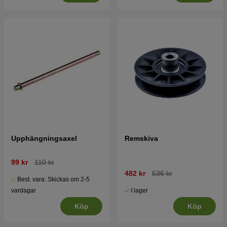
Upphängningsaxel
Remskiva
99 kr
110 kr
482 kr
536 kr
Best. vara. Skickas om 2-5
I lager
vardagar
Köp
Köp