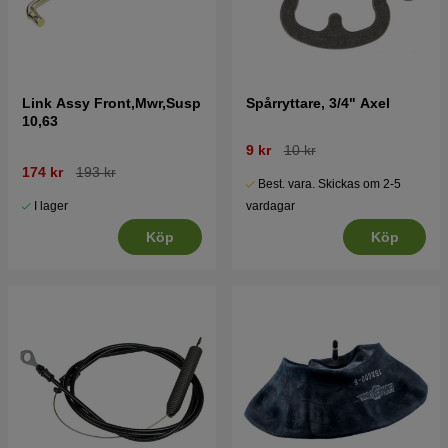
Link Assy Front,Mwr,Susp
Spårryttare, 3/4" Axel
10,63
9 kr
10 kr
174 kr
193 kr
Best. vara. Skickas om 2-5
I lager
vardagar
Köp
Köp