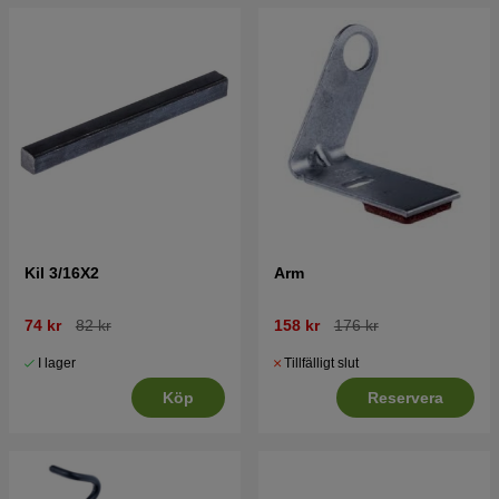
Kil 3/16X2
Arm
74 kr
82 kr
158 kr
176 kr
I lager
Tillfälligt slut
Köp
Reservera