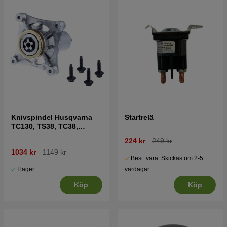
Knivspindel Husqvarna
Startrelä
TC130, TS38, TC38,
LTH126, LTH151 mfl
224 kr
249 kr
1034 kr
1149 kr
Best. vara. Skickas om 2-5
I lager
vardagar
Köp
Köp