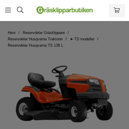
Hem
Reservdelar Gräsklippare
Reservdelar Husqvarna Traktorer
➤ TS modeller
Reservdelar Husqvarna TS 138 L