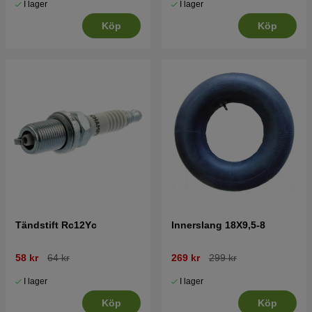
I lager
I lager
Köp
Köp
Tändstift Rc12Yc
Innerslang 18X9,5-8
58 kr
64 kr
269 kr
299 kr
I lager
I lager
Köp
Köp