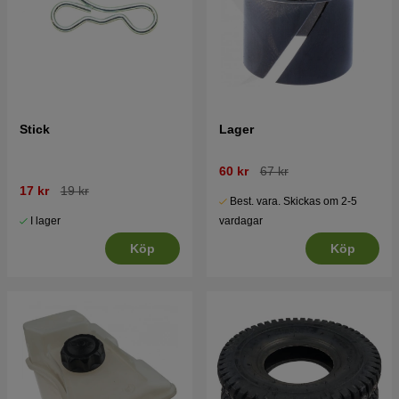
Stick
Lager
60 kr
67 kr
17 kr
19 kr
Best. vara. Skickas om 2-5
I lager
vardagar
Köp
Köp