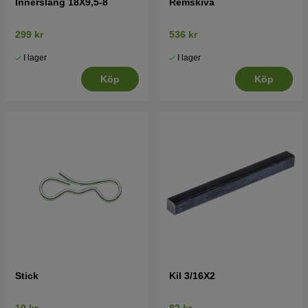
Innerslang 18X9,5-8
Remskiva
299 kr
536 kr
I lager
I lager
Köp
Köp
Stick
Kil 3/16X2