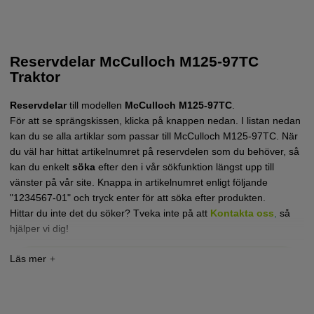
Reservdelar McCulloch M125-97TC
Traktor
Reservdelar
till modellen
McCulloch M125-97TC
.
För att se sprängskissen, klicka på knappen nedan. I listan nedan
kan du se alla artiklar som passar till McCulloch M125-97TC. När
du väl har hittat artikelnumret på reservdelen som du behöver, så
kan du enkelt
söka
efter den i vår sökfunktion längst upp till
vänster på vår site. Knappa in artikelnumret enligt följande
"1234567-01" och tryck enter för att söka efter produkten.
Hittar du inte det du söker? Tveka inte på att
Kontakta oss
,
så
hjälper vi dig!
Tryck här för sprängskiss och reservdelslista till
McCulloch M125-97TC POWERDRIVE 2017-11
(96051014900)
Tryck här för sprängskiss och reservdelslista till