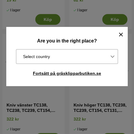
19 kr
82 kr
I lager
I lager
Köp
Köp
Are you in the right place?
Select country
Fortsätt på gräsklipparbutiken.se
Kniv vänster TC138,
Kniv höger TC138, TC238,
TC238, TC239, CT154,
TC239, CT154, CT131,
CT131, CT141, CT151 mfl
CT141, CT151 mfl
322 kr
322 kr
I lager
I lager