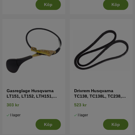
Köp
Köp
Gasreglage Husqvarna
Drivrem Husqvarna
LT151, LT152, LTH151,
TC138, TC138L, TC238,
LTH152, CT151 mfl
LT2317CMA
303 kr
523 kr
I lager
I lager
Köp
Köp