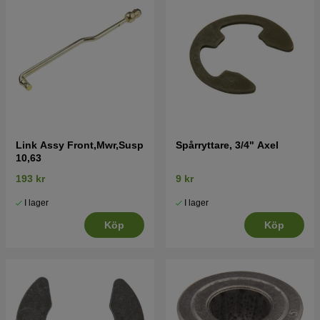
Link Assy Front,Mwr,Susp
Spårryttare, 3/4" Axel
10,63
193 kr
9 kr
I lager
I lager
Köp
Köp