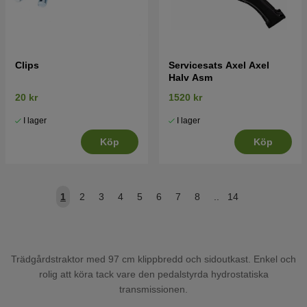
Clips
Servicesats Axel Axel
Halv Asm
20 kr
1520 kr
I lager
I lager
Köp
Köp
1
2
3
4
5
6
7
8
..
14
Trädgårdstraktor med 97 cm klippbredd och sidoutkast. Enkel och
rolig att köra tack vare den pedalstyrda hydrostatiska
transmissionen.