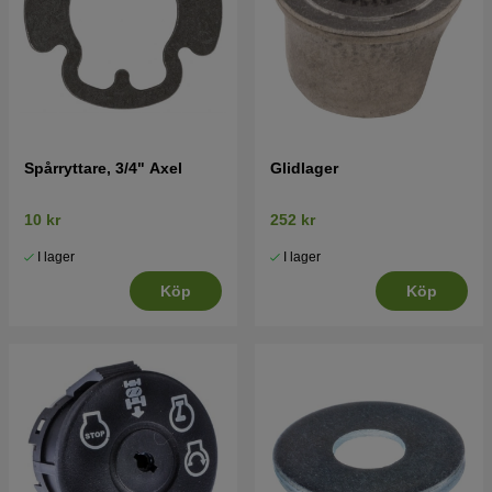
Spårryttare, 3/4" Axel
Glidlager
10 kr
252 kr
I lager
I lager
Köp
Köp