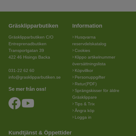
Gräsklipparbutiken
Information
Gräsklipparbutiken C/O
Husqvarna
Entreprenadbutiken
reservdelskatalog
Transportgatan 39
Cookies
422 46 Hisings Backa
Klippo artikelnummer
översättningslista
031-22 62 60
Köpvillkor
info@grasklipparbutiken.se
Personuppgifter
Retur(PDF)
Se mer från oss!
Sprängskisser för äldre
Gräsklippare
Tips & Trix
Ångra köp
Logga in
Kundtjänst & Öppettider