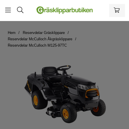
Hem
Reservdelar Gräsklippare
Reservdelar McCulloch Åkgräsklippare
Reservdelar McCulloch M125-97TC