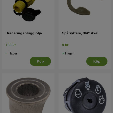
Dräneringsplugg olja
Spårryttare, 3/4" Axel
166 kr
9 kr
I lager
I lager
Köp
Köp