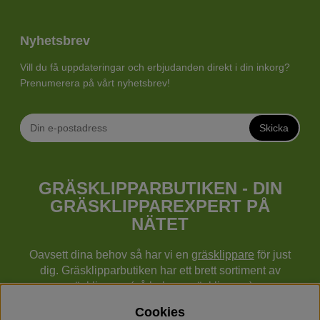
Nyhetsbrev
Vill du få uppdateringar och erbjudanden direkt i din inkorg?
Prenumerera på vårt nyhetsbrev!
Skicka
GRÄSKLIPPARBUTIKEN - DIN
GRÄSKLIPPAREXPERT PÅ
NÄTET
Oavsett dina behov så har vi en
gräsklippare
för just
dig. Gräsklipparbutiken har ett brett sortiment av
gräsklippare (gå bakom gräsklippare),
robotgräsklippare,
åkgräsklippare
, handgräsklippare,
Cookies
cylindergräsklippare, traktorer mm från Husqvarna,