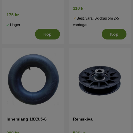
110 kr
175 kr
Best. vara. Skickas om 2-5
I lager
vardagar
Köp
Köp
Innerslang 18X9,5-8
Remskiva