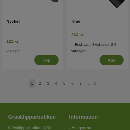
Nyckel
Kniv
363 kr
121 kr
Best. vara. Skickas om 2-5
I lager
vardagar
Köp
Köp
1
2
3
4
5
6
7
..
8
Gräsklipparbutiken
Information
Gräsklipparbutiken C/O
Husqvarna