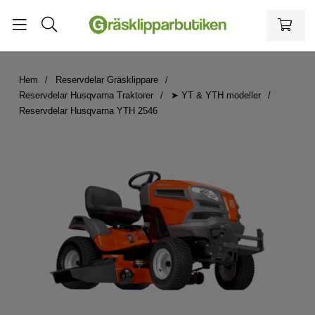
Hem
Reservdelar Gräsklippare
Reservdelar Husqvarna Traktorer
➤ YT & YTH modeller
Reservdelar Husqvarna YTH 2546