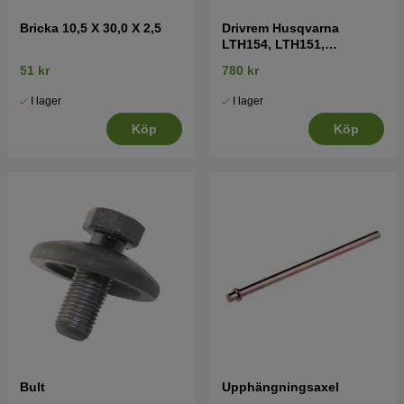
Bricka 10,5 X 30,0 X 2,5
Drivrem Husqvarna
LTH154, LTH151,
Jonsered LT2218A2,
51 kr
780 kr
LT2216A2
I lager
I lager
Köp
Köp
Bult
Upphängningsaxel