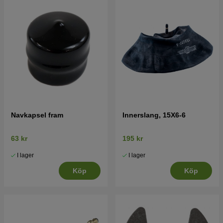
Navkapsel fram
Innerslang, 15X6-6
63 kr
195 kr
I lager
I lager
Köp
Köp