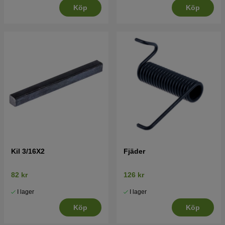
Köp
Köp
Kil 3/16X2
Fjäder
82 kr
126 kr
I lager
I lager
Köp
Köp