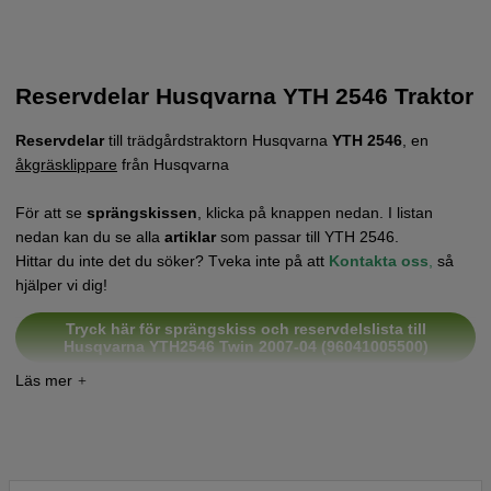
Reservdelar Husqvarna YTH 2546 Traktor
Reservdelar
till trädgårdstraktorn Husqvarna
YTH 2546
, en
åkgräsklippare
från Husqvarna
För att se
sprängskissen
, klicka på knappen nedan. I listan
nedan kan du se alla
artiklar
som passar till YTH 2546.
Hittar du inte det du söker? Tveka inte på att
Kontakta oss
,
så
hjälper vi dig!
Tryck här för sprängskiss och reservdelslista till
Husqvarna YTH2546 Twin 2007-04 (96041005500)
Tryck här för sprängskiss och reservdelslista till
Husqvarna YTH2546 TWIN 2007-04 (96041005500)