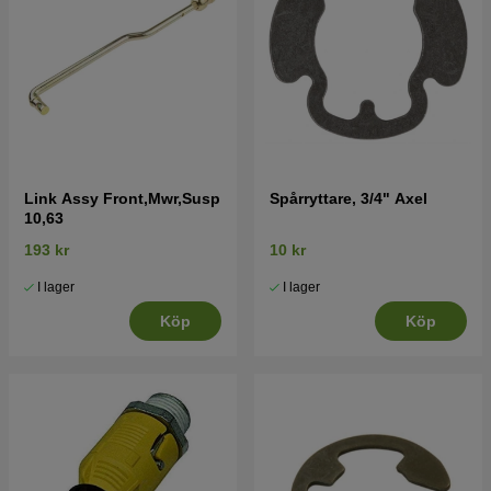
Link Assy Front,Mwr,Susp
Spårryttare, 3/4" Axel
10,63
193 kr
10 kr
I lager
I lager
Köp
Köp