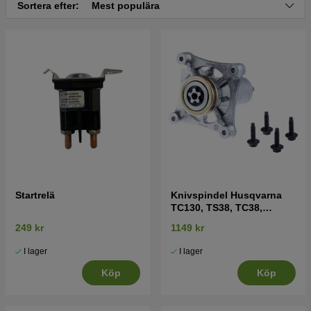
Sortera efter:
Mest populära
Startrelä
Knivspindel Husqvarna
TC130, TS38, TC38,
LTH126, LTH151 mfl
249 kr
1149 kr
I lager
I lager
Köp
Köp