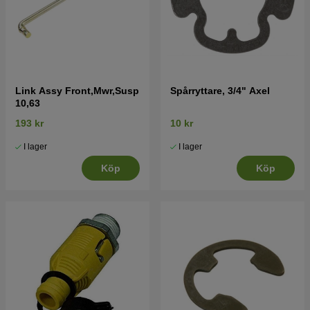
Link Assy Front,Mwr,Susp
Spårryttare, 3/4" Axel
10,63
193 kr
10 kr
I lager
I lager
Köp
Köp