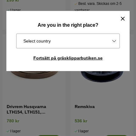
299 kr
Best. vara. Skickas om 2-5
I lager
vardagar
Köp
Köp
Are you in the right place?
Select country
Fortsätt på gräsklipparbutiken.se
Drivrem Husqvarna
Remskiva
LTH154, LTH151,
Jonsered LT2218A2,
780 kr
536 kr
LT2216A2
I lager
I lager