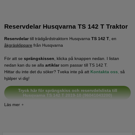
Reservdelar Husqvarna TS 142 T Traktor
Reservdelar
till trädgårdstraktorn Husqvarna
TS 142 T
, en
åkgräsklippare
från Husqvarna
För att se
sprängskissen
, klicka på knappen nedan. I listan
nedan kan du se alla
artiklar
som passar till TS 142 T.
Hittar du inte det du söker? Tveka inte på att
Kontakta oss
,
så
hjälper vi dig!
Tryck här för sprängskiss och reservdelslista till
Husqvarna TS 142 T 2019-10 (96041043200)
Tryck här för sprängskiss och reservdelslista till
Husqvarna TS 142 T 2020-03 (96041044900)