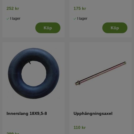
252 kr
175 kr
I lager
I lager
Köp
Köp
Innerslang 18X9,5-8
Upphängningsaxel
110 kr