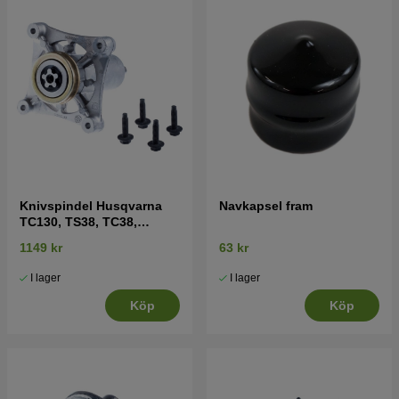
Knivspindel Husqvarna
Navkapsel fram
TC130, TS38, TC38,
LTH126, LTH151 mfl
1149 kr
63 kr
I lager
I lager
Köp
Köp