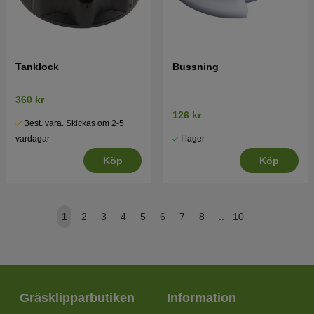
Tanklock
Bussning
360 kr
126 kr
Best. vara. Skickas om 2-5
I lager
vardagar
Köp
Köp
1
2
3
4
5
6
7
8
..
10
Gräsklipparbutiken
Information