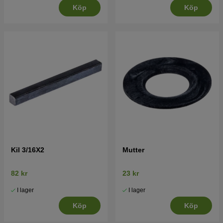
Köp
Köp
Kil 3/16X2
Mutter
82 kr
23 kr
I lager
I lager
Köp
Köp