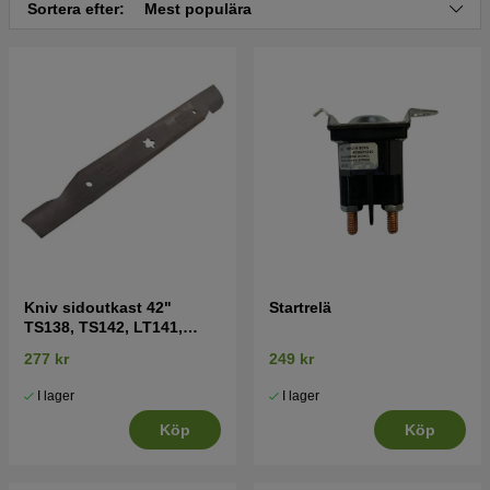
Sortera efter:
Mest populära
Kniv sidoutkast 42"
Startrelä
TS138, TS142, LT141,
LT152, LTH171 mfl
277 kr
249 kr
I lager
I lager
Köp
Köp