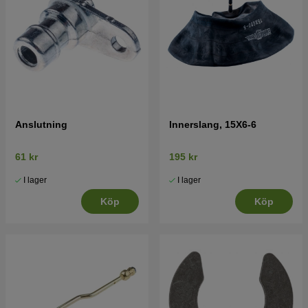
Anslutning
Innerslang, 15X6-6
61 kr
195 kr
I lager
I lager
Köp
Köp