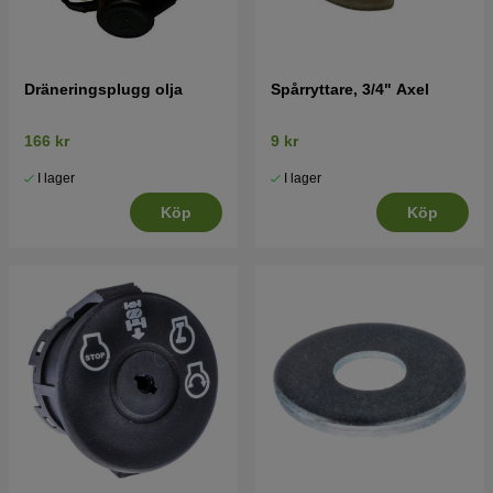
Dräneringsplugg olja
Spårryttare, 3/4" Axel
166 kr
9 kr
I lager
I lager
Köp
Köp