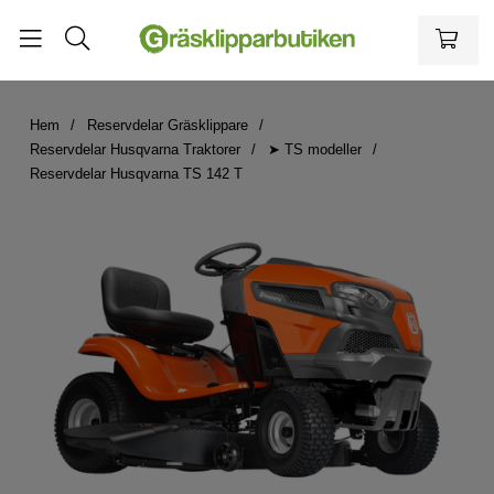
Hem
Reservdelar Gräsklippare
Reservdelar Husqvarna Traktorer
➤ TS modeller
Reservdelar Husqvarna TS 142 T