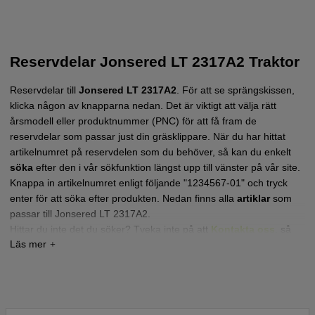
Reservdelar Jonsered LT 2317A2 Traktor
Reservdelar till
Jonsered LT 2317A2
.
För att se sprängskissen,
klicka någon av knapparna nedan. Det är viktigt att välja rätt
årsmodell eller produktnummer (PNC) för att få fram de
reservdelar som passar just din gräsklippare.
När du har hittat
artikelnumret på reservdelen som du behöver, så kan du enkelt
söka
efter den i vår sökfunktion längst upp till vänster på vår site.
Knappa in artikelnumret enligt följande "1234567-01" och tryck
enter för att söka efter produkten. Nedan finns alla
artiklar
som
passar till Jonsered LT 2317A2.
Hittar du inte det du söker? Tveka inte på att
Kontakta oss
,
så
hjälper vi dig!
Tryck här för sprängskiss och reservdelslista till
Jonsered LT2317 A2 2011-10 (96041026100)
Tryck här för sprängskiss och reservdelslista till