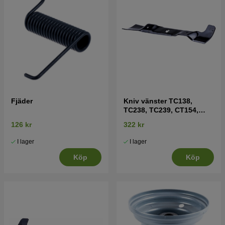
Fjäder
Kniv vänster TC138,
TC238, TC239, CT154,
CT131, CT141, CT151 mfl
126 kr
322 kr
I lager
I lager
Köp
Köp