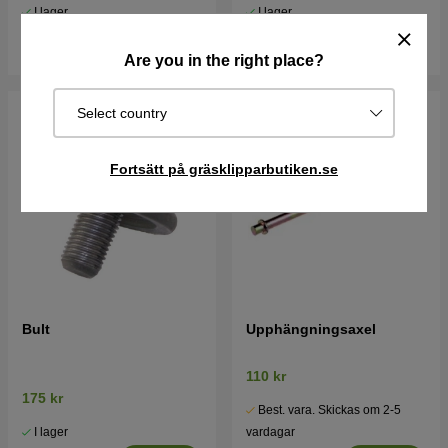
I lager
I lager
Köp
Köp
Are you in the right place?
Select country
Fortsätt på gräsklipparbutiken.se
Bult
Upphängningsaxel
110 kr
175 kr
Best. vara. Skickas om 2-5
I lager
vardagar