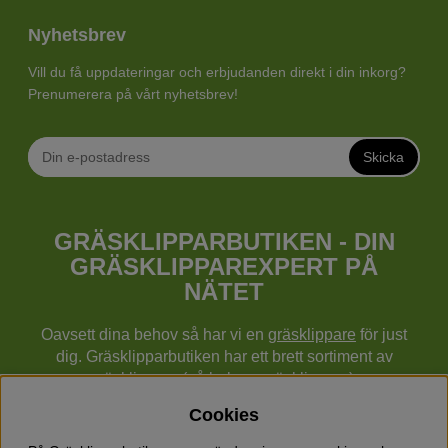
Nyhetsbrev
Vill du få uppdateringar och erbjudanden direkt i din inkorg?
Prenumerera på vårt nyhetsbrev!
Skicka
GRÄSKLIPPARBUTIKEN - DIN
GRÄSKLIPPAREXPERT PÅ
NÄTET
Oavsett dina behov så har vi en
gräsklippare
för just
dig. Gräsklipparbutiken har ett brett sortiment av
gräsklippare (gå bakom gräsklippare),
robotgräsklippare,
åkgräsklippare
, handgräsklippare,
Cookies
cylindergräsklippare, traktorer mm från Husqvarna,
Klippo och Gardena.