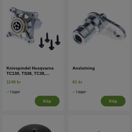
Knivspindel Husqvarna
Anslutning
TC130, TS38, TC38,
LTH126, LTH151 mfl
1149 kr
61 kr
I lager
I lager
Köp
Köp