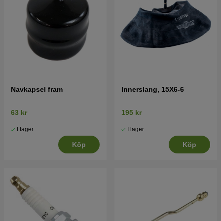
Navkapsel fram
Innerslang, 15X6-6
63 kr
195 kr
I lager
I lager
Köp
Köp