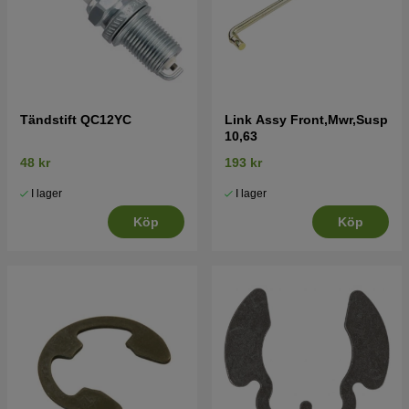
Tändstift QC12YC
Link Assy Front,Mwr,Susp
10,63
48 kr
193 kr
I lager
I lager
Köp
Köp