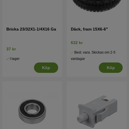
Bricka 23/32X1-1/4X16 Ga
Däck, fram 15X6-6"
632 kr
37 kr
Best. vara. Skickas om 2-5
I lager
vardagar
Köp
Köp