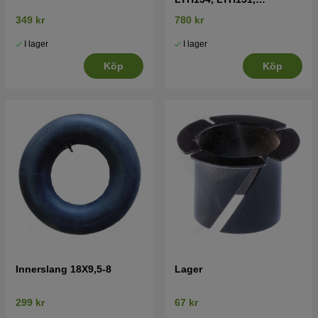
Jonsered LT2218A2,
349 kr
780 kr
LT2216A2
I lager
I lager
Köp
Köp
Innerslang 18X9,5-8
Lager
299 kr
67 kr