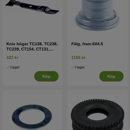
Kniv höger TC138, TC238,
Fälg, fram 6X4.5
TC239, CT154, CT131,
CT141, CT151 mfl
322 kr
1150 kr
I lager
I lager
Köp
Köp