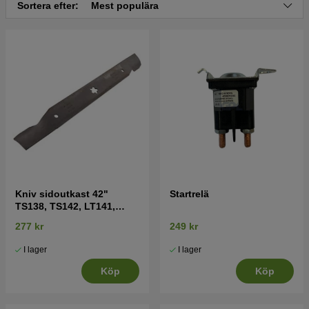
Sortera efter:
Mest populära
Jonsered LT2317A2 2012-01 (96041026000)
Tryck här för sprängskiss och reservdelslista till
Jonsered LT 2317 A2 2011-11 (96041026000)
Tryck här för sprängskiss och reservdelslista till
Jonsered LT 2317 A2 2011-09 (96041026100)
Kniv sidoutkast 42"
Startrelä
TS138, TS142, LT141,
LT152, LTH171 mfl
277 kr
249 kr
I lager
I lager
Köp
Köp