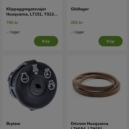
Klippaggregatsvajer
Glidlager
Husqvarna, LT151, TS138,
LT2216 mfl
792 kr
252 kr
I lager
I lager
Köp
Köp
Brytare
Drivrem Husqvarna
LTH154, LTH151,