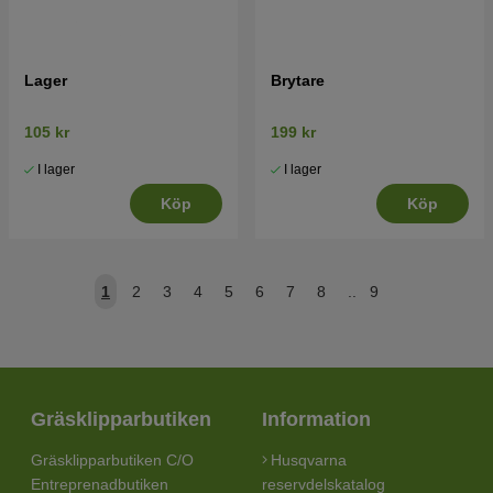
Lager
Brytare
105 kr
199 kr
I lager
I lager
Köp
Köp
1
2
3
4
5
6
7
8
..
9
Gräsklipparbutiken
Information
Gräsklipparbutiken C/O
Husqvarna
Entreprenadbutiken
reservdelskatalog