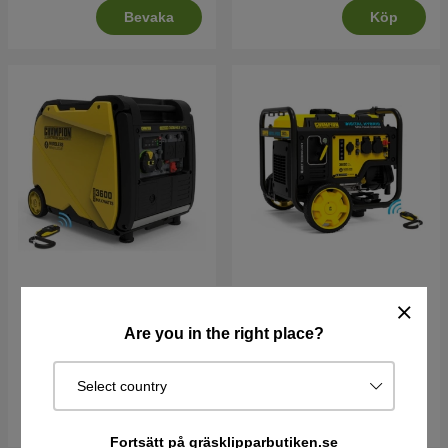
Bevaka
Köp
Champion 3600 Watt
Champion 3600W Hybrid
Inverterelverk APEX
Inverterelverk
Are you in the right place?
14995 kr
13995 kr
I lager
Slutsåld
Select country
Köp
Bevaka
Fortsätt på gräsklipparbutiken.se