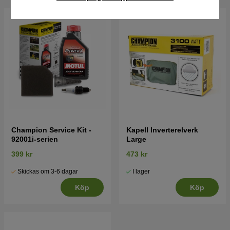
Champion Service Kit -
Kapell Inverterelverk
92001i-serien
Large
399 kr
473 kr
Skickas om 3-6 dagar
I lager
Köp
Köp