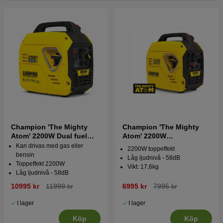
Champion 'The Mighty
Champion 'The Mighty
Atom' 2200W Dual fuel
Atom' 2200W
Inverterelverk
Inverterelverk
Kan drivas med gas eller
2200W toppeffekt
bensin
Låg ljudnivå - 58dB
Toppeffekt 2200W
Vikt: 17,6kg
Låg ljudnivå - 58dB
10995 kr
11999 kr
6995 kr
7995 kr
I lager
I lager
Köp
Köp