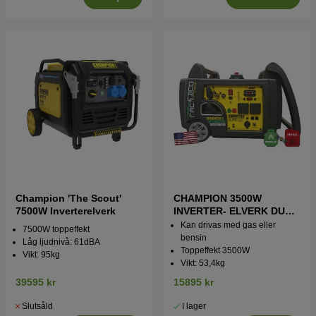
Champion 'The Scout'
CHAMPION 3500W
7500W Inverterelverk
INVERTER- ELVERK DUAL
FUEL
Kan drivas med gas eller
7500W toppeffekt
bensin
Låg ljudnivå: 61dBA
Toppeffekt 3500W
Vikt: 95kg
Vikt: 53,4kg
39595 kr
15895 kr
Slutsåld
I lager