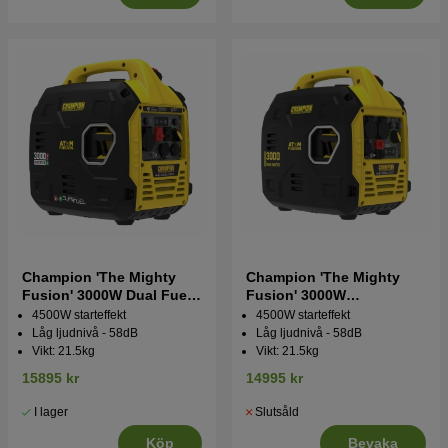
Champion 'The Mighty
Champion 'The Mighty
Fusion' 3000W Dual Fuel
Fusion' 3000W
Inverterelverk
Inverterelverk
4500W starteffekt
4500W starteffekt
Låg ljudnivå - 58dB
Låg ljudnivå - 58dB
Vikt: 21.5kg
Vikt: 21.5kg
15895 kr
14995 kr
I lager
Slutsåld
Köp
Bevaka