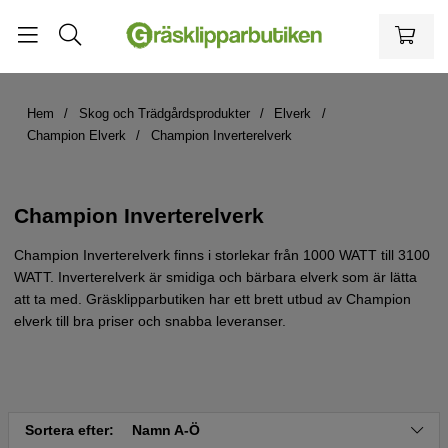
Hem
Skog och Trädgårdsprodukter
Elverk
Champion Elverk
Champion Inverterelverk
Champion Inverterelverk
Champion Inverterelverk finns i storlekar från 1000 WATT till 3100
WATT. Inverterelverk är smidiga och bärbara elverk som är lätta
att ta med. Gräsklipparbutiken har ett brett utbud av Champion
elverk till bra priser och snabba leveranser.
Sortera efter:
Namn A-Ö