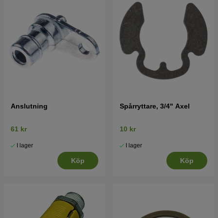
Anslutning
Spårryttare, 3/4" Axel
61 kr
10 kr
I lager
I lager
Köp
Köp