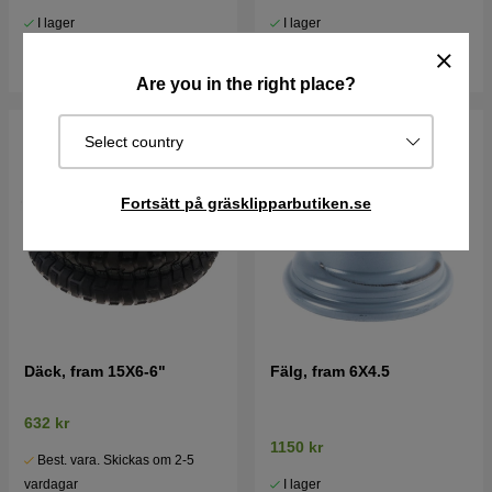
I lager
I lager
Köp
Köp
Are you in the right place?
Select country
Fortsätt på gräsklipparbutiken.se
Däck, fram 15X6-6"
Fälg, fram 6X4.5
632 kr
1150 kr
Best. vara. Skickas om 2-5
I lager
vardagar