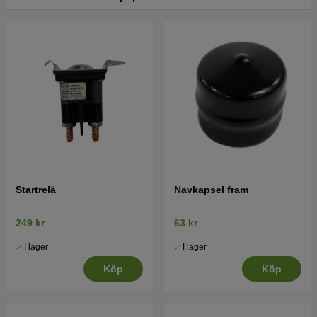
Startrelä
Navkapsel fram
249 kr
63 kr
I lager
I lager
Köp
Köp