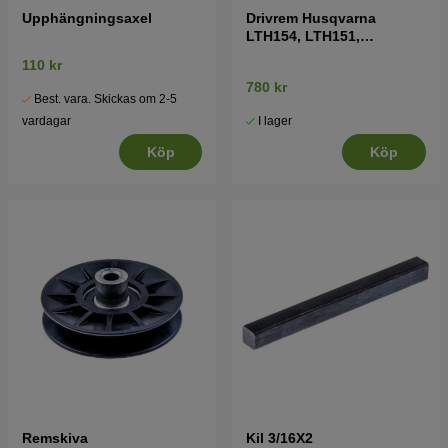
Upphängningsaxel
Drivrem Husqvarna
LTH154, LTH151,
Jonsered LT2218A2,
110 kr
LT2216A2
780 kr
Best. vara. Skickas om 2-5
I lager
vardagar
Köp
Köp
Remskiva
Kil 3/16X2