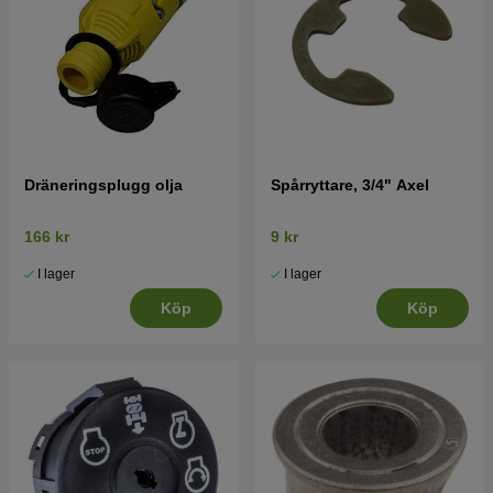
Dräneringsplugg olja
Spårryttare, 3/4" Axel
166 kr
9 kr
I lager
I lager
Köp
Köp