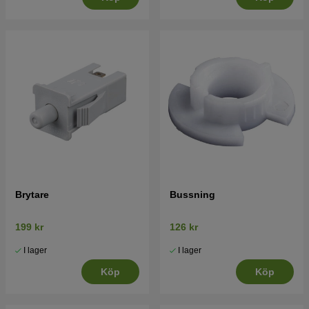
Brytare
Bussning
199 kr
126 kr
I lager
I lager
Köp
Köp