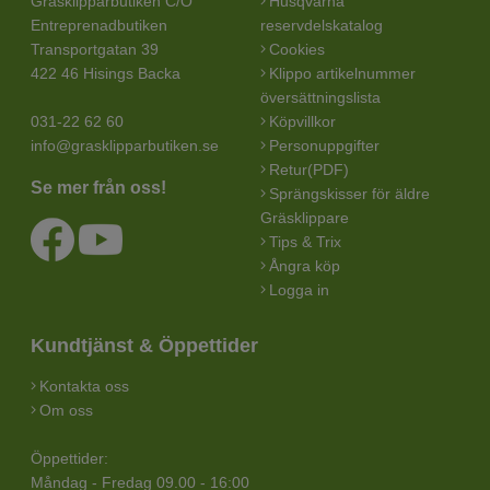
Gräsklipparbutiken C/O
Husqvarna
Entreprenadbutiken
reservdelskatalog
Transportgatan 39
Cookies
422 46 Hisings Backa
Klippo artikelnummer
översättningslista
031-22 62 60
Köpvillkor
info@grasklipparbutiken.se
Personuppgifter
Retur(PDF)
Se mer från oss!
Sprängskisser för äldre
Gräsklippare
Tips & Trix
Ångra köp
Logga in
Kundtjänst & Öppettider
Kontakta oss
Om oss
Öppettider:
Måndag - Fredag 09.00 - 16:00