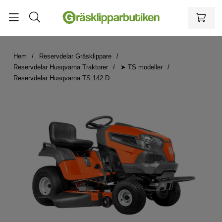
Hem
Reservdelar Gräsklippare
Reservdelar Husqvarna Traktorer
➤ TS modeller
Reservdelar Husqvarna TS 142 D