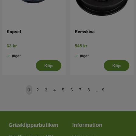
Kapsel
Remskiva
63 kr
545 kr
I lager
I lager
Köp
Köp
1
2
3
4
5
6
7
8
..
9
Gräsklipparbutiken
Information