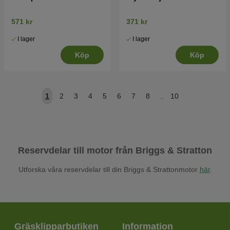
571 kr
371 kr
I lager
I lager
Köp
Köp
1
2
3
4
5
6
7
8
..
10
Reservdelar till motor från Briggs & Stratton
Utforska våra reservdelar till din Briggs & Strattonmotor
här
.
Gräsklipparbutiken
Information