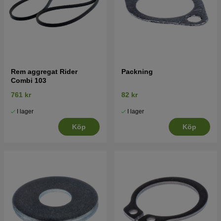
Rem aggregat Rider
Packning
Combi 103
761 kr
82 kr
I lager
I lager
Köp
Köp