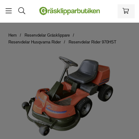
Hem
Reservdelar Gräsklippare
Reservdelar Husqvarna Rider
Reservdelar Rider 970HST