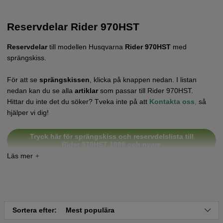
Reservdelar Rider 970HST
Reservdelar
till modellen Husqvarna
Rider 970HST
med
sprängskiss.
För att se
sprängskissen
, klicka på knappen nedan. I listan
nedan kan du se alla
artiklar
som passar till Rider 970HST.
Hittar du inte det du söker? Tveka inte på att
Kontakta oss
,
så
hjälper vi dig!
Tryck här för sprängskiss och reservdelslista till
Rider 970HST 1998 och nyare
Tryck här för sprängskiss och reservdelslista till
Rider 970HST 1997
Tryck här för sprängskiss till transmission Tuff Torq
Sortera efter:
Mest populära
K55