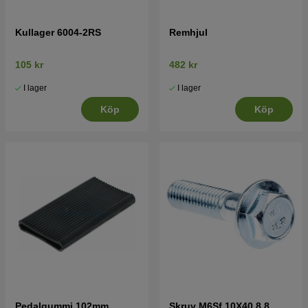
Kullager 6004-2RS
Remhjul
105 kr
482 kr
I lager
I lager
Köp
Köp
Pedalgummi 102mm
Skruv M6Sf 10X40 8,8