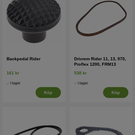
Backpedal Rider
Drivrem Rider 11, 13, 970,
Proflex 1200, FRM13
161 kr
538 kr
I lager
I lager
Köp
Köp