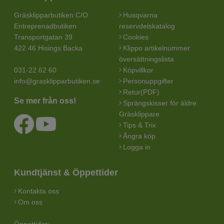
Gräsklipparbutiken C/O
Husqvarna
Entreprenadbutiken
reservdelskatalog
Transportgatan 39
Cookies
422 46 Hisings Backa
Klippo artikelnummer
översättningslista
031-22 62 60
Köpvillkor
info@grasklipparbutiken.se
Personuppgifter
Retur(PDF)
Se mer från oss!
Sprängskisser för äldre
Gräsklippare
Tips & Trix
Ångra köp
Logga in
Kundtjänst & Öppettider
Kontakta oss
Om oss