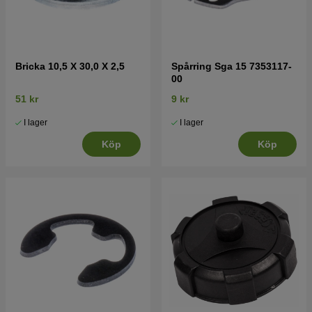
Bricka 10,5 X 30,0 X 2,5
Spårring Sga 15 7353117-
00
51 kr
9 kr
I lager
I lager
Köp
Köp