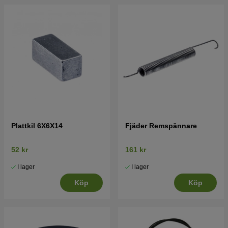
Plattkil 6X6X14
Fjäder Remspännare
52 kr
161 kr
I lager
I lager
Köp
Köp