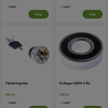
I lager
I lager
Köp
Köp
Tändningslås
Kullager 6204-2 Rs
491 kr
105 kr
I lager
I lager