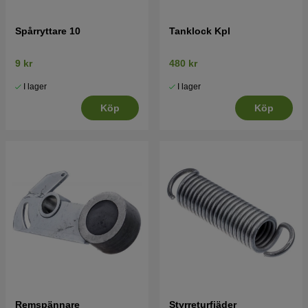
Spårryttare 10
Tanklock Kpl
9 kr
480 kr
I lager
I lager
Köp
Köp
Remspännare
Styrreturfjäder