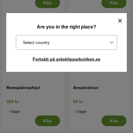
Köp
Köp
Are you in the right place?
Select country
Fortsätt på gräsklipparbutiken.se
Remspännarhjul
Ansatsskruv
355 kr
69 kr
I lager
I lager
Köp
Köp