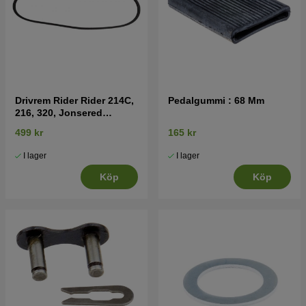
Drivrem Rider Rider 214C,
Pedalgummi : 68 Mm
216, 320, Jonsered
FR2215, FR2216
499 kr
165 kr
I lager
I lager
Köp
Köp