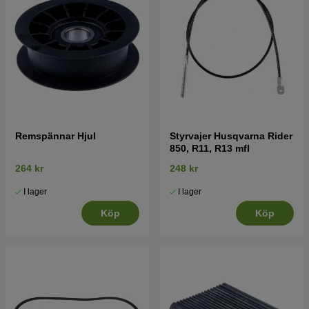
Remspännar Hjul
Styrvajer Husqvarna Rider
850, R11, R13 mfl
264 kr
248 kr
I lager
I lager
Köp
Köp