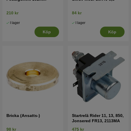
210 kr
84 kr
I lager
I lager
Köp
Köp
Bricka (Ansatts-)
Startrelä Rider 11, 13, 850,
Jonsered FR13, 2113MA
98 kr
475 kr