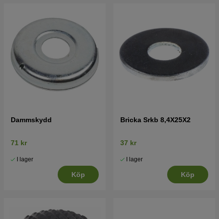
Dammskydd
Bricka Srkb 8,4X25X2
71 kr
37 kr
I lager
I lager
Köp
Köp