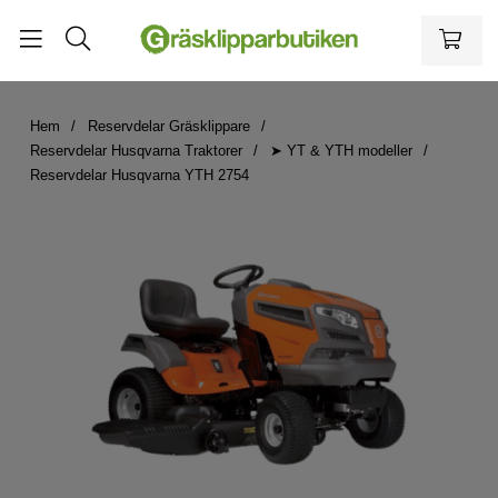
Hem
Reservdelar Gräsklippare
Reservdelar Husqvarna Traktorer
➤ YT & YTH modeller
Reservdelar Husqvarna YTH 2754