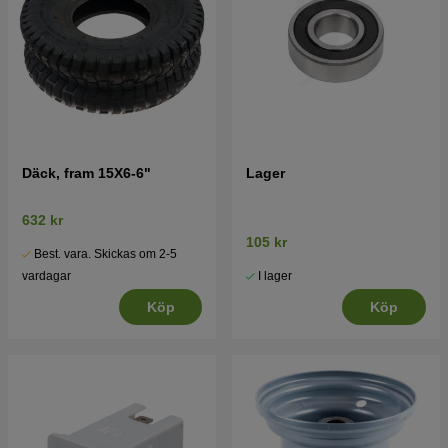
Däck, fram 15X6-6"
Lager
632 kr
105 kr
Best. vara. Skickas om 2-5
I lager
vardagar
Köp
Köp