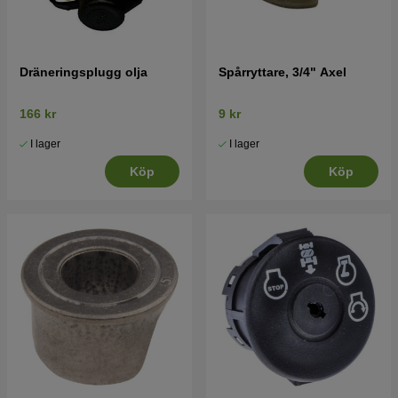
Dräneringsplugg olja
Spårryttare, 3/4" Axel
166 kr
9 kr
I lager
I lager
Köp
Köp