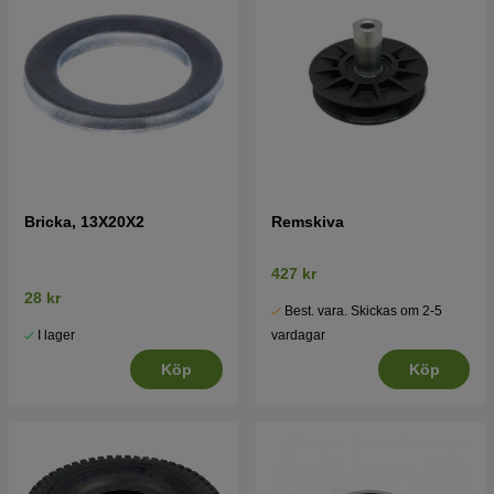
Bricka, 13X20X2
Remskiva
427 kr
28 kr
Best. vara. Skickas om 2-5
I lager
vardagar
Köp
Köp