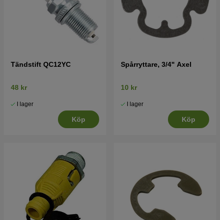
Tändstift QC12YC
Spårryttare, 3/4" Axel
48 kr
10 kr
I lager
I lager
Köp
Köp