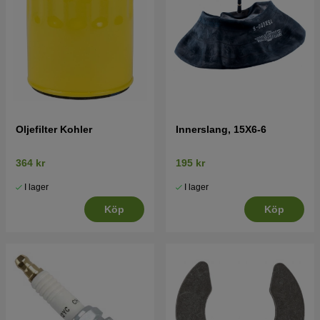
Oljefilter Kohler
Innerslang, 15X6-6
364 kr
195 kr
I lager
I lager
Köp
Köp