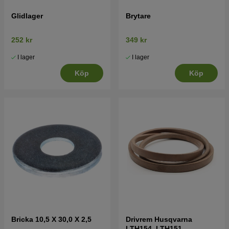
Glidlager
Brytare
252 kr
349 kr
I lager
I lager
Köp
Köp
Bricka 10,5 X 30,0 X 2,5
Drivrem Husqvarna
LTH154, LTH151,