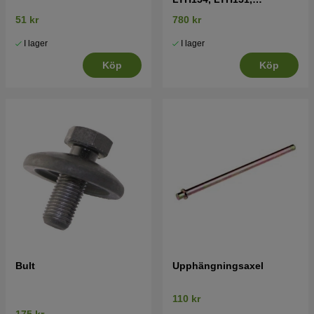
Jonsered LT2218A2,
51 kr
780 kr
LT2216A2
I lager
I lager
Köp
Köp
Bult
Upphängningsaxel
110 kr