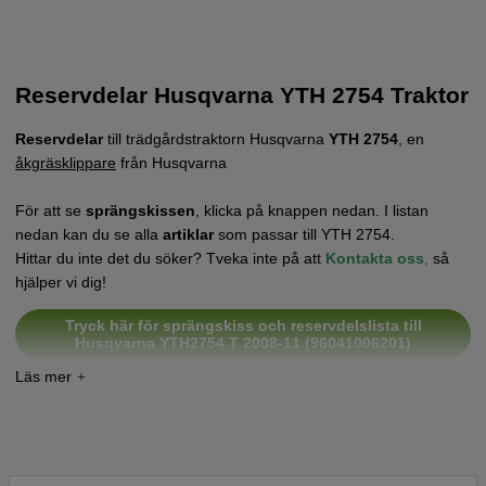
Reservdelar Husqvarna YTH 2754 Traktor
Reservdelar
till trädgårdstraktorn Husqvarna
YTH 2754
, en
åkgräsklippare
från Husqvarna
För att se
sprängskissen
, klicka på knappen nedan. I listan
nedan kan du se alla
artiklar
som passar till YTH 2754.
Hittar du inte det du söker? Tveka inte på att
Kontakta oss
,
så
hjälper vi dig!
Tryck här för sprängskiss och reservdelslista till
Husqvarna YTH2754 T 2008-11 (96041006201)
Tryck här för sprängskiss och reservdelslista till
Husqvarna YTH2754 T 2009-02 (96041006202)
Tryck här för sprängskiss och reservdelslista till
Husqvarna YTH2754 T 2010-04 (96041006203)