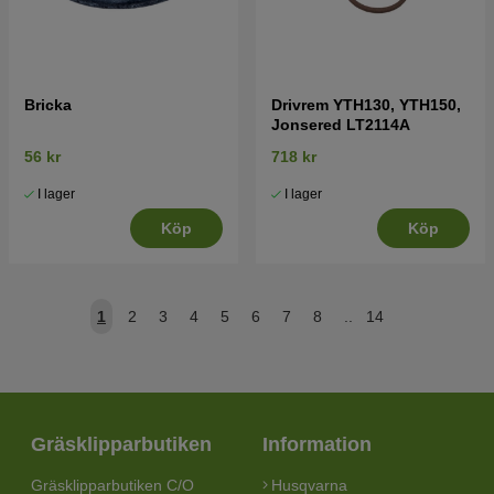
Bricka
Drivrem YTH130, YTH150,
Jonsered LT2114A
56 kr
718 kr
I lager
I lager
Köp
Köp
1
2
3
4
5
6
7
8
..
14
Gräsklipparbutiken
Information
Gräsklipparbutiken C/O
Husqvarna