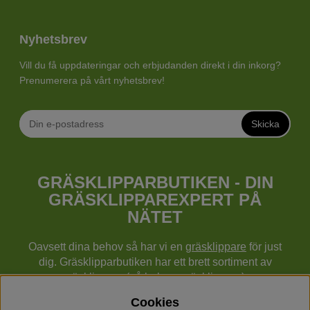
Nyhetsbrev
Vill du få uppdateringar och erbjudanden direkt i din inkorg?
Prenumerera på vårt nyhetsbrev!
Skicka
GRÄSKLIPPARBUTIKEN - DIN
GRÄSKLIPPAREXPERT PÅ
NÄTET
Oavsett dina behov så har vi en
gräsklippare
för just
dig. Gräsklipparbutiken har ett brett sortiment av
gräsklippare (gå bakom gräsklippare),
robotgräsklippare,
åkgräsklippare
, handgräsklippare,
Cookies
cylindergräsklippare, traktorer mm från Husqvarna,