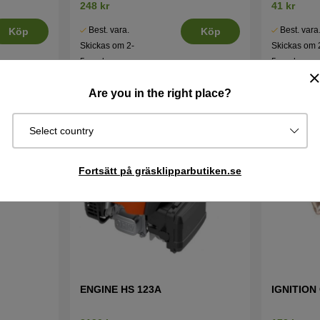
248 kr
41 kr
Best. vara.
Best. vara
Köp
Köp
Skickas om 2-
Skickas om 
5 vardagar
5 vardagar
Are you in the right place?
Select country
Fortsätt på gräsklipparbutiken.se
ENGINE HS 123A
IGNITION