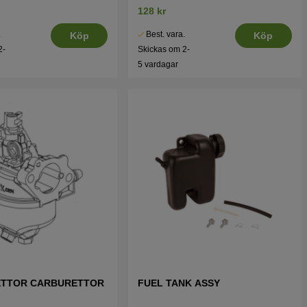
128 kr
.
Best. vara.
Köp
Köp
2-
Skickas om 2-
5 vardagar
TTOR CARBURETTOR
FUEL TANK ASSY