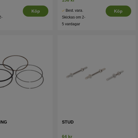
.
Best. vara.
Köp
Köp
2-
Skickas om 2-
5 vardagar
ING
STUD
64 kr