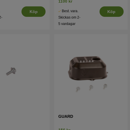
1100 kr
.
Best. vara.
Köp
Köp
2-
Skickas om 2-
5 vardagar
GUARD
156 kr