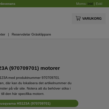
mleverans
Moms:
Inkl
|
Exkl
VARUKORG
kter
Reservdelar Gräsklippare
23A (970709701) motorer
r HS123A med produktnummer 970709701.
n, där kan du lokalisera det artikelnummer du
vänster på vår site. Notera att du behöver söka i
till den här specifika motorn.
l Husqvarna HS123A (970709701)