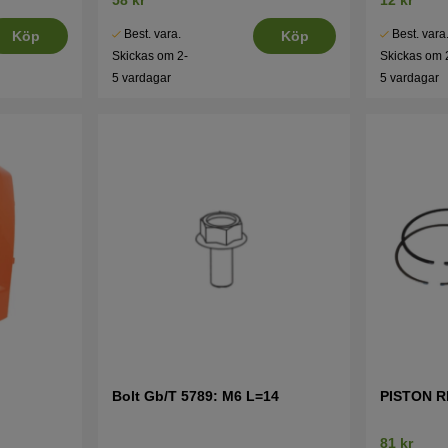
Best. vara.
Best. vara
Köp
Köp
Skickas om 2-
Skickas om 
5 vardagar
5 vardagar
Bolt Gb/T 5789: M6 L=14
PISTON R
81 kr