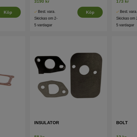
3190 kr
173 kr
Best. vara.
Best. vara
Köp
Köp
Skickas om 2-
Skickas om 
5 vardagar
5 vardagar
INSULATOR
BOLT
58 kr
12 kr