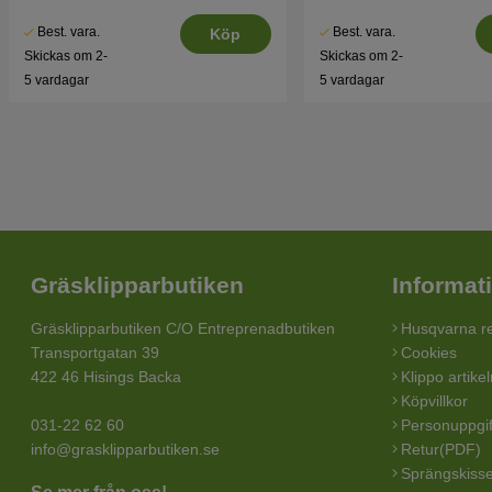
Best. vara.
Best. vara.
Köp
Skickas om 2-
Skickas om 2-
5 vardagar
5 vardagar
Gräsklipparbutiken
Informat
Gräsklipparbutiken C/O Entreprenadbutiken
Husqvarna re
Transportgatan 39
Cookies
422 46 Hisings Backa
Klippo artike
Köpvillkor
031-22 62 60
Personuppgif
info@grasklipparbutiken.se
Retur(PDF)
Sprängskisse
Se mer från oss!