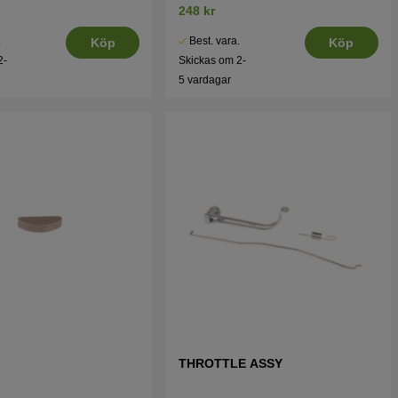
248 kr
.
Best. vara.
Köp
Köp
2-
Skickas om 2-
5 vardagar
THROTTLE ASSY