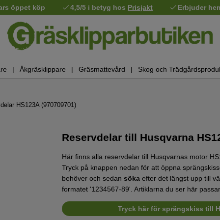
ars öppet köp
4,5/5 i betyg hos
Prisjakt
Erbjuder he
re
Åkgräsklippare
Gräsmattevård
Skog och Trädgårdsprodu
delar HS123A (970709701)
Reservdelar till Husqvarna HS1
Här finns alla reservdelar till Husqvarnas moto
Tryck på knappen nedan för att öppna sprängskisse
behöver och sedan
söka
efter det längst upp till 
formatet '1234567-89'. Artiklarna du ser här passar 
Tryck här för sprängskiss til