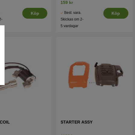
159 kr
.
Best. vara.
Köp
Köp
2-
Skickas om 2-
5 vardagar
 COIL
STARTER ASSY