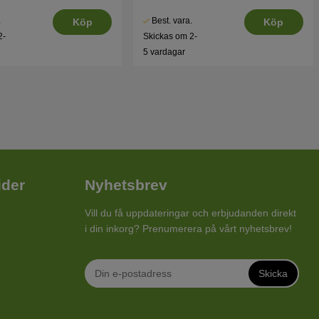
.
Best. vara.
Köp
Köp
2-
Skickas om 2-
5 vardagar
ider
Nyhetsbrev
Vill du få uppdateringar och erbjudanden direkt
i din inkorg? Prenumerera på vårt nyhetsbrev!
Skicka