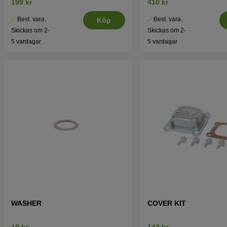
199 kr
410 kr
Best. vara.
Best. vara.
Köp
Skickas om 2-
Skickas om 2-
5 vardagar
5 vardagar
WASHER
COVER KIT
10 kr
143 kr