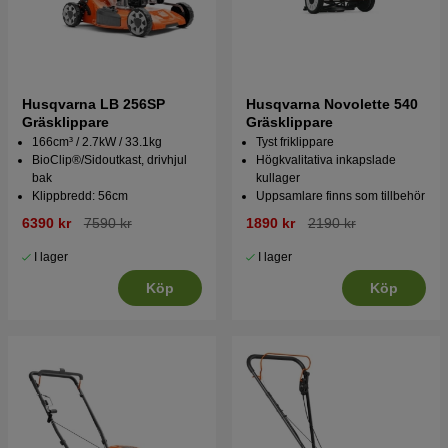
Husqvarna LB 256SP
Husqvarna Novolette 540
Gräsklippare
Gräsklippare
166cm³ / 2.7kW / 33.1kg
Tyst friklippare
BioClip®/Sidoutkast, drivhjul
Högkvalitativa inkapslade
bak
kullager
Klippbredd: 56cm
Uppsamlare finns som tillbehör
6390 kr
7590 kr
1890 kr
2190 kr
I lager
I lager
Köp
Köp