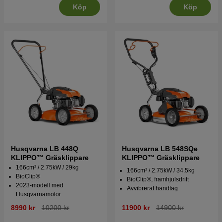
Köp
Köp
Husqvarna LB 448Q
Husqvarna LB 548SQe
KLIPPO™ Gräsklippare
KLIPPO™ Gräsklippare
166cm³ / 2.75kW / 29kg
166cm³ / 2.75kW / 34.5kg
BioClip®
BioClip®, framhjulsdrift
2023-modell med
Avvibrerat handtag
Husqvarnamotor
8990 kr
10200 kr
11900 kr
14900 kr