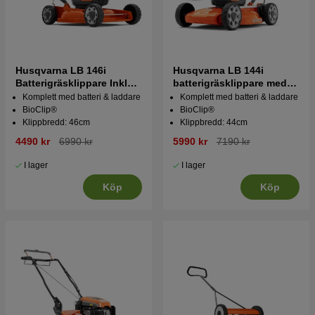
Husqvarna LB 146i
Husqvarna LB 144i
Batterigräsklippare Inkl
batterigräsklippare med
BLi20 & C80
B140 och C80
Komplett med batteri & laddare
Komplett med batteri & laddare
BioClip®
BioClip®
Klippbredd: 46cm
Klippbredd: 44cm
4490 kr
6990 kr
5990 kr
7190 kr
I lager
I lager
Köp
Köp