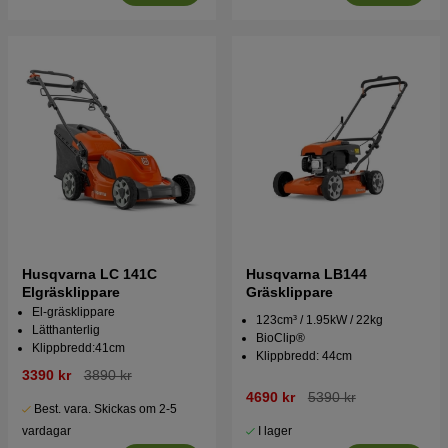
Husqvarna LC 141C
Husqvarna LB144
Elgräsklippare
Gräsklippare
El-gräsklippare
123cm³ / 1.95kW / 22kg
Lätthanterlig
BioClip®
Klippbredd:41cm
Klippbredd: 44cm
3390 kr
3890 kr
4690 kr
5390 kr
Best. vara. Skickas om 2-5
I lager
vardagar