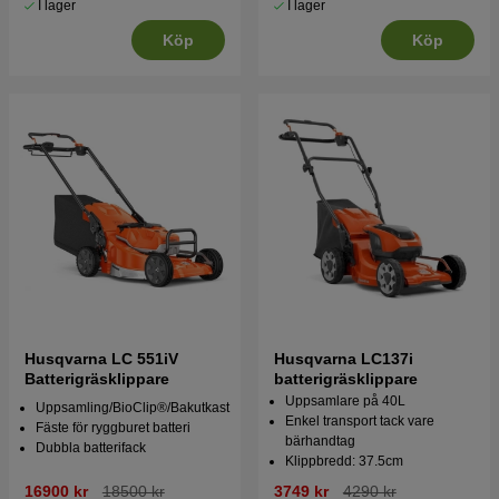
I lager
I lager
Köp
Köp
Husqvarna LC 551iV
Husqvarna LC137i
Batterigräsklippare
batterigräsklippare
Uppsamlare på 40L
Uppsamling/BioClip®/Bakutkast
Enkel transport tack vare
Fäste för ryggburet batteri
bärhandtag
Dubbla batterifack
Klippbredd: 37.5cm
16900 kr
18500 kr
3749 kr
4290 kr