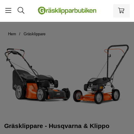
Hem
Gräsklippare
Gräsklippare - Husqvarna & Klippo