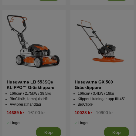
Husqvarna LB 553SQe
Husqvarna GX 560
KLIPPO™ Gräsklippare
Gräsklippare
166cm³ / 2.75kW / 38.5kg
166cm³ / 3.4kW / 18kg
BioClip®, framhjulsdrift
Klipper i lutningar upp till 45°
Avvibrerat handtag
BioClip®
14689 kr
16100 kr
10028 kr
10900 kr
I lager
I lager
Köp
Köp