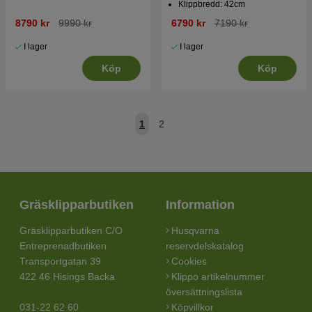
Klippbredd: 42cm
8790 kr
9990 kr
6790 kr
7190 kr
I lager
I lager
Köp
Köp
1
2
Gräsklipparbutiken
Information
Gräsklipparbutiken C/O
Husqvarna
Entreprenadbutiken
reservdelskatalog
Transportgatan 39
Cookies
422 46 Hisings Backa
Klippo artikelnummer
översättningslista
031-22 62 60
Köpvillkor