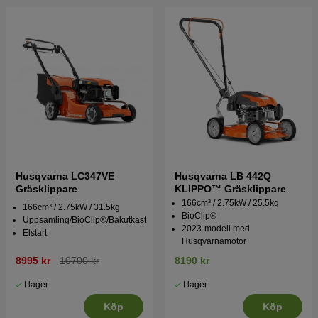
Husqvarna LC347VE
Husqvarna LB 442Q
Gräsklippare
KLIPPO™ Gräsklippare
166cm³ / 2.75kW / 25.5kg
166cm³ / 2.75kW / 31.5kg
BioClip®
Uppsamling/BioClip®/Bakutkast
2023-modell med
Elstart
Husqvarnamotor
8995 kr
10700 kr
8190 kr
I lager
I lager
Köp
Köp