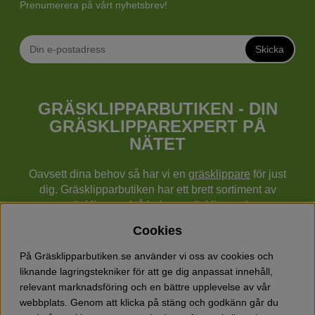
Prenumerera på vårt nyhetsbrev!
Skicka
GRÄSKLIPPARBUTIKEN - DIN
GRÄSKLIPPAREXPERT PÅ
NÄTET
Oavsett dina behov så har vi en
gräsklippare
för just
dig. Gräsklipparbutiken har ett brett sortiment av
gräsklippare (gå bakom gräsklippare),
robotgräsklippare,
åkgräsklippare
, handgräsklippare,
Cookies
cylindergräsklippare, traktorer mm från Husqvarna,
Klippo och Gardena.
På Gräsklipparbutiken.se använder vi oss av cookies och
Utöver gräsklippare finns också ett brett sortiment hos
liknande lagringstekniker för att ge dig anpassat innehåll,
Gräsklipparbutiken med skog & trädgårdsprodukter så
relevant marknadsföring och en bättre upplevelse av vår
som grästrimmers, röjsågar, motorsågar, häcksaxar,
webbplats. Genom att klicka på stäng och godkänn går du
jordfräsar, lövblåsar, snöslungor, vertikalskärare, elverk,