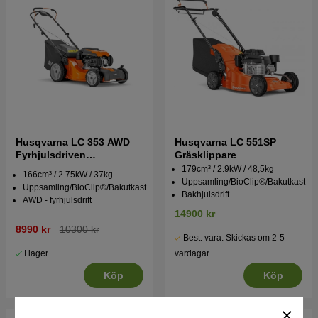
Husqvarna LC 353 AWD
Husqvarna LC 551SP
Fyrhjulsdriven
Gräsklippare
Gräsklippare
179cm³ / 2.9kW / 48,5kg
166cm³ / 2.75kW / 37kg
Uppsamling/BioClip®/Bakutkast
Uppsamling/BioClip®/Bakutkast
Bakhjulsdrift
AWD - fyrhjulsdrift
14900 kr
8990 kr
10300 kr
Best. vara. Skickas om 2-5
I lager
vardagar
Köp
Köp