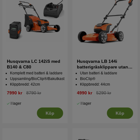
Husqvarna LC 142iS med
Husqvarna LB 144i
B140 & C80
batterigräsklippare utan
batteri och laddare
Komplett med batteri & laddare
Utan batteri & laddare
Uppsamling/BioClip®/Bakutkast
BioClip®
Klippbredd: 42cm
Klippbredd: 44cm
7990 kr
8790 kr
4990 kr
5290 kr
I lager
I lager
Köp
Köp