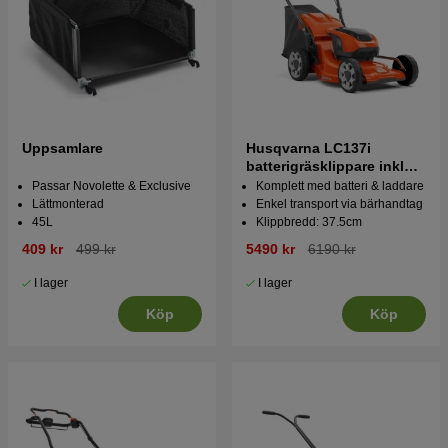
Uppsamlare
Husqvarna LC137i
batterigräsklippare inkl
batteri & laddare
Passar Novolette & Exclusive
Komplett med batteri & laddare
Lättmonterad
Enkel transport via bärhandtag
45L
Klippbredd: 37.5cm
409 kr
499 kr
5490 kr
6190 kr
I lager
I lager
Köp
Köp