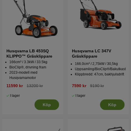
Husqvarna LB 453SQ
Husqvarna LC 347V
KLIPPO™ Gräsklippare
Gräsklippare
166cm³ / 3.3kW / 33.5kg
166.0cm³ / 2,75kW / 30,5kg
BioClip®, drivning fram
Uppsamling/BioClip®/Bakutkast
2023-modell med
Klippbredd: 47cm, bakhjulsdrift
Husqvarnamotor
11590 kr
13200 kr
7590 kr
9190 kr
I lager
I lager
Köp
Köp