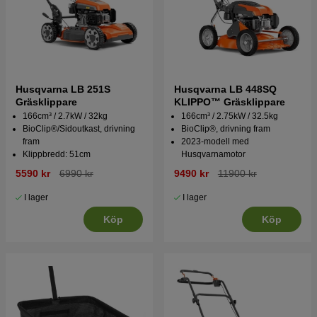
Husqvarna LB 251S
Husqvarna LB 448SQ
Gräsklippare
KLIPPO™ Gräsklippare
166cm³ / 2.7kW / 32kg
166cm³ / 2.75kW / 32.5kg
BioClip®/Sidoutkast, drivning
BioClip®, drivning fram
fram
2023-modell med
Klippbredd: 51cm
Husqvarnamotor
5590 kr
6990 kr
9490 kr
11900 kr
I lager
I lager
Köp
Köp