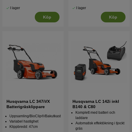
I lager
I lager
Köp
Köp
Husqvarna LC 347iVX
Husqvarna LC 142i inkl
Batterigräsklippare
B140 & C80
Komplett med batteri och
Uppsamling/BioClip®/Bakutkast
laddare
Variabel hastighet
Automatisk effektökning i tjockt
Klippbredd: 47cm
gräs