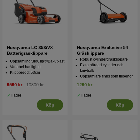
Husqvarna LC 353iVX
Husqvarna Exclusive 54
Batterigräsklippare
Gräsklippare
Robust cylindergräsklippare
Uppsamling/BioClip®/Bakutkast
Extra härdad cylinder och
Variabel hastighet
knivbalk
Klippbredd: 53cm
Uppsamlare finns som tillbehör
9590 kr
10800 kr
1290 kr
I lager
I lager
Köp
Köp