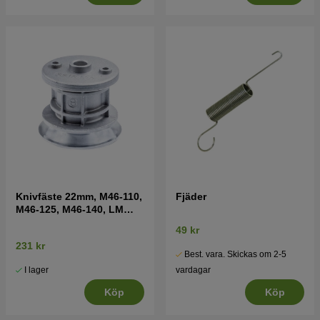
Knivfäste 22mm, M46-110,
Fjäder
M46-125, M46-140, LM
2147 mfl
49 kr
231 kr
Best. vara. Skickas om 2-5
I lager
vardagar
Köp
Köp