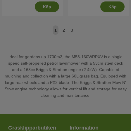
Köp
Köp
1
2
3
Ideal for gardens up 1700m2, the M53-160WRPXV is a single
speed self-propelled petrol lawnmower with a 53cm steel deck
and a 163cc Briggs & Stratton engine (2.4kW). Capable of
mulching and collection with a large 60L grass bag. Equipped with
large rear wheels and a PX3 blade. The Briggs & Stratton Mow N'
Stow engine technology allows for vertical lift and storage for easy
cleaning and maintenance.
Gräsklipparbutiken
Information