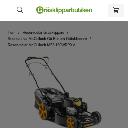
Hem
Reservdelar Gräsklippare
Reservdelar McCulloch Gå-Bakom Gräsklippare
Reservdelar McCulloch M53-160WRPXV