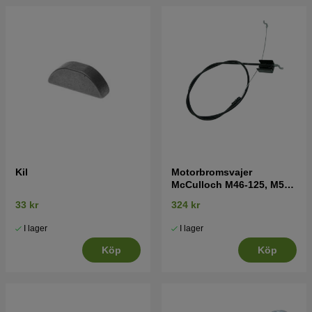
Kil
Motorbromsvajer
McCulloch M46-125, M51-
140, M53-150 mfl
33 kr
324 kr
I lager
I lager
Köp
Köp