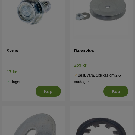
Skruv
Remskiva
255 kr
17 kr
Best. vara. Skickas om 2-5
I lager
vardagar
Köp
Köp