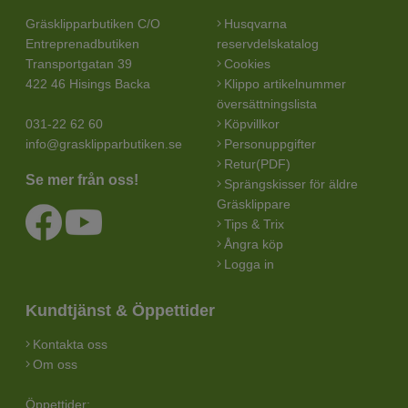
Gräsklipparbutiken C/O
Husqvarna
Entreprenadbutiken
reservdelskatalog
Transportgatan 39
Cookies
422 46 Hisings Backa
Klippo artikelnummer
översättningslista
031-22 62 60
Köpvillkor
info@grasklipparbutiken.se
Personuppgifter
Retur(PDF)
Se mer från oss!
Sprängskisser för äldre
Gräsklippare
Tips & Trix
Ångra köp
Logga in
Kundtjänst & Öppettider
Kontakta oss
Om oss
Öppettider: