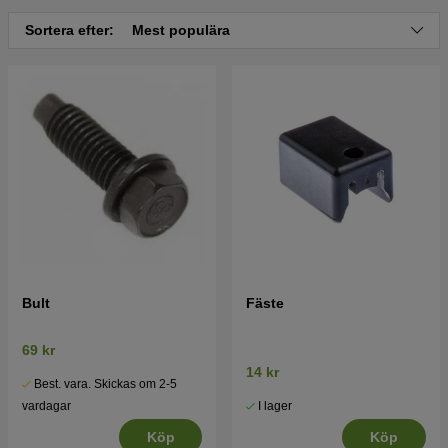
Tryck här för sprängskiss och reservdelslista till
Sortera efter:
Mest populära
McCulloch M53-160WRPXV 2019-03 (96768320101)
Bult
Fäste
69 kr
14 kr
Best. vara. Skickas om 2-5
I lager
vardagar
Köp
Köp