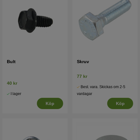
Bult
Skruv
77 kr
40 kr
Best. vara. Skickas om 2-5
I lager
vardagar
Köp
Köp