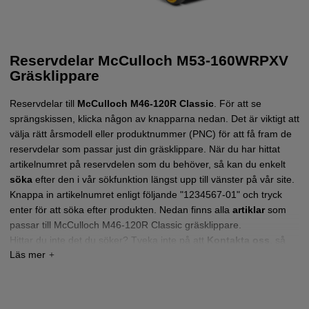
Reservdelar McCulloch M53-160WRPXV
Gräsklippare
Reservdelar till
McCulloch M46-120R Classic
.
För att se
sprängskissen, klicka någon av knapparna nedan. Det är viktigt att
välja rätt årsmodell eller produktnummer (PNC) för att få fram de
reservdelar som passar just din gräsklippare.
När du har hittat
artikelnumret på reservdelen som du behöver, så kan du enkelt
söka
efter den i vår sökfunktion längst upp till vänster på vår site.
Knappa in artikelnumret enligt följande "1234567-01" och tryck
enter för att söka efter produkten. Nedan finns alla
artiklar
som
passar till McCulloch M46-120R Classic gräsklippare.
Hittar du inte det du söker?
Tveka inte på att
Kontakta oss
,
så
hjälper vi dig!
Tryck här för sprängskiss och reservdelslista till
McCulloch M53-160WRPXV 2018-01 (96768320100)