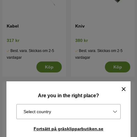
Kabel
Kniv
317 kr
380 kr
Best. vara. Skickas om 2-5
Best. vara. Skickas om 2-5
vardagar
vardagar
Köp
Köp
Are you in the right place?
Select country
Fortsätt på gräsklipparbutiken.se