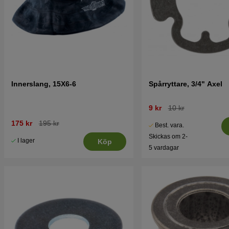
Innerslang, 15X6-6
Spårryttare, 3/4" Axel
9 kr
10 kr
175 kr
195 kr
Best. vara.
Skickas om 2-
I lager
Köp
5 vardagar