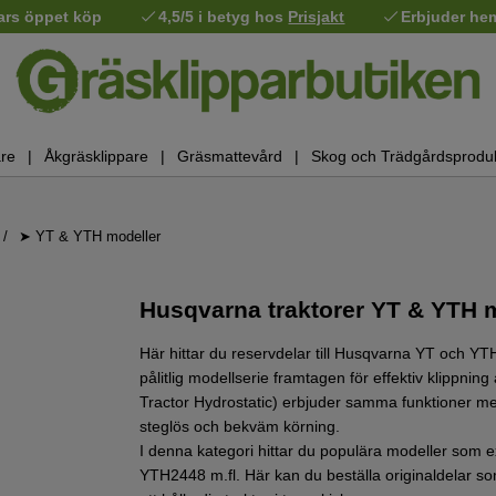
ars öppet köp
4,5/5 i betyg hos
Prisjakt
Erbjuder he
re
Åkgräsklippare
Gräsmattevård
Skog och Trädgårdsprodu
➤ YT & YTH modeller
Husqvarna traktorer YT & YTH 
Här hittar du reservdelar till Husqvarna YT och YTH
pålitlig modellserie framtagen för effektiv klippnin
Tractor Hydrostatic) erbjuder samma funktioner me
steglös och bekväm körning.
I denna kategori hittar du populära modeller so
YTH2448 m.fl. Här kan du beställa originaldelar som