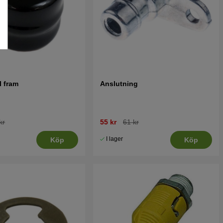
 fram
Anslutning
kr
55 kr
61 kr
I lager
Köp
Köp