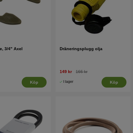
e, 3/4" Axel
Dräneringsplugg olja
149 kr
166 kr
I lager
Köp
Köp