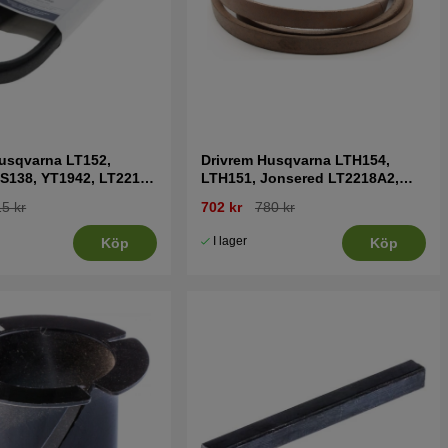
usqvarna LT152,
Drivrem Husqvarna LTH154,
S138, YT1942, LT2216
LTH151, Jonsered LT2218A2,
LT2216A2
5 kr
702 kr
780 kr
I lager
Köp
Köp