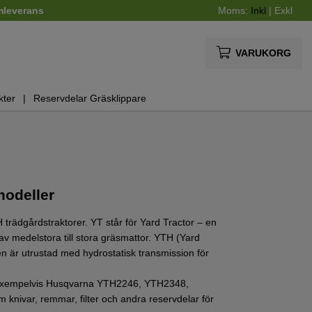
mleverans
Moms:
Inkl
|
Exkl
VARUKORG
kter
Reservdelar Gräsklippare
modeller
 trädgårdstraktorer. YT står för Yard Tractor – en
g av medelstora till stora gräsmattor. YTH (Yard
n är utrustad med hydrostatisk transmission för
m exempelvis Husqvarna YTH2246, YTH2348,
 knivar, remmar, filter och andra reservdelar för