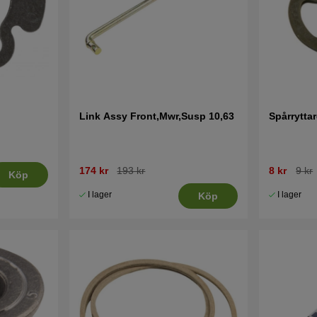
Link Assy Front,Mwr,Susp 10,63
Spårryttar
174 kr
193 kr
8 kr
9 kr
Köp
I lager
I lager
Köp