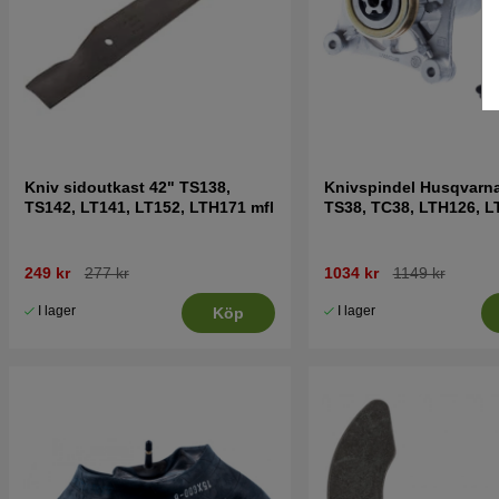
Kniv sidoutkast 42" TS138,
Knivspindel Husqvarn
TS142, LT141, LT152, LTH171 mfl
TS38, TC38, LTH126, L
249 kr
277 kr
1034 kr
1149 kr
I lager
I lager
Köp