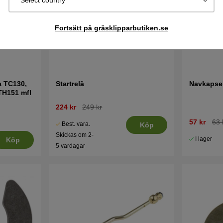
Select country
Fortsätt på gräsklipparbutiken.se
a TC130,
Startrelä
Navkapsel
TH151 mfl
224 kr
249 kr
57 kr
63 
Best. vara.
Köp
Skickas om 2-
I lager
Köp
5 vardagar