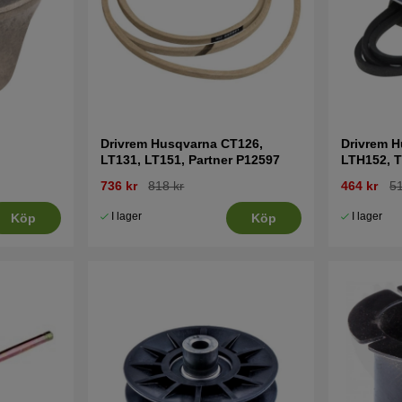
Drivrem Husqvarna CT126,
Drivrem H
LT131, LT151, Partner P12597
LTH152, T
mfl
736 kr
818 kr
464 kr
51
I lager
I lager
Köp
Köp