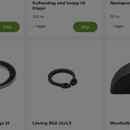
Kulhandtag med knopp till
Navkapsel
Klippo
110 kr
50 kr
I lager
I lager
Köp
Köp
ga 10
Låsring SGA 12x1,5
Woodrufki