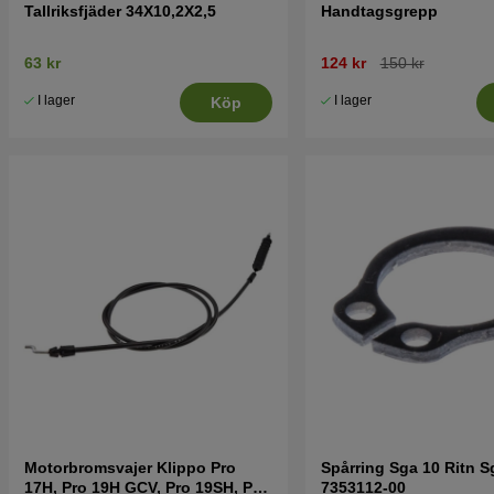
Tallriksfjäder 34X10,2X2,5
Handtagsgrepp
63 kr
124 kr
150 kr
I lager
I lager
Köp
Motorbromsvajer Klippo Pro
Spårring Sga 10 Ritn S
17H, Pro 19H GCV, Pro 19SH, Pro
7353112-00