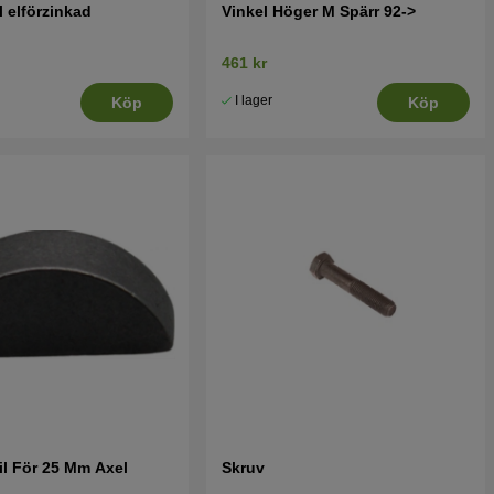
 elförzinkad
Vinkel Höger M Spärr 92->
461 kr
I lager
Köp
Köp
l För 25 Mm Axel
Skruv