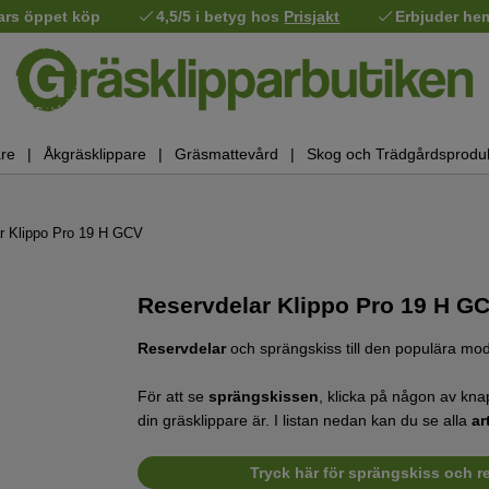
ars öppet köp
4,5/5 i betyg hos
Prisjakt
Erbjuder he
re
Åkgräsklippare
Gräsmattevård
Skog och Trädgårdsprodu
r Klippo Pro 19 H GCV
Reservdelar Klippo Pro 19 H G
Reservdelar
och sprängskiss till den populära mo
För att se
sprängskissen
, klicka på någon av kn
din gräsklippare är. I listan nedan kan du se alla
ar
Tryck här för sprängskiss och res