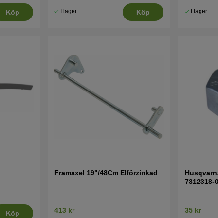
I lager
I lager
Köp
Köp
Framaxel 19"/48Cm Elförzinkad
Husqvarn
7312318-
413 kr
35 kr
Köp