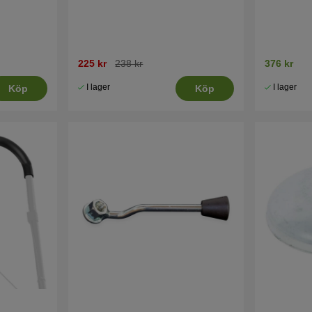
225 kr
238 kr
376 kr
I lager
I lager
Köp
Köp