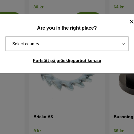
30 kr
64 kr
I lager
I lager
Köp
Köp
Are you in the right place?
Select country
Fortsätt på gräsklipparbutiken.se
Bricka A8
Bussning
9 kr
69 kr