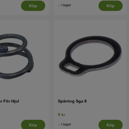
I lager
Köp
Köp
r För Hjul
Spårring Sga 8
9 kr
I lager
Köp
Köp