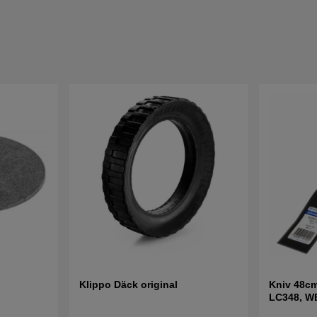
Klippo Däck original
Kniv 48cm
LC348, W