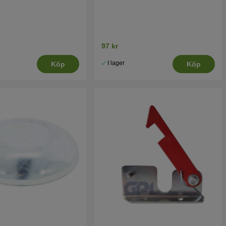
97 kr
I lager
Köp
Köp