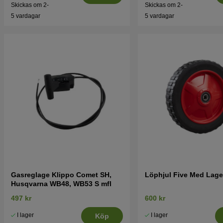
Skickas om 2-
Skickas om 2-
5 vardagar
5 vardagar
Gasreglage Klippo Comet SH,
Löphjul Five Med Lage
Husqvarna WB48, WB53 S mfl
497 kr
600 kr
I lager
I lager
Köp