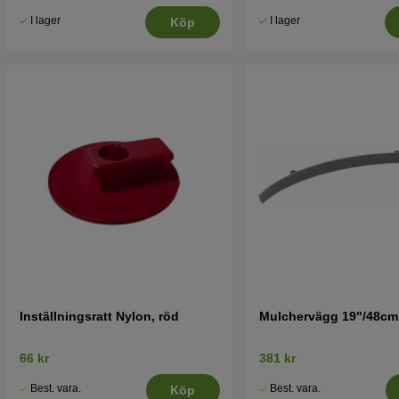
I lager
I lager
Köp
Inställningsratt Nylon, röd
Mulchervägg 19"/48cm
66 kr
381 kr
Best. vara.
Best. vara.
Köp