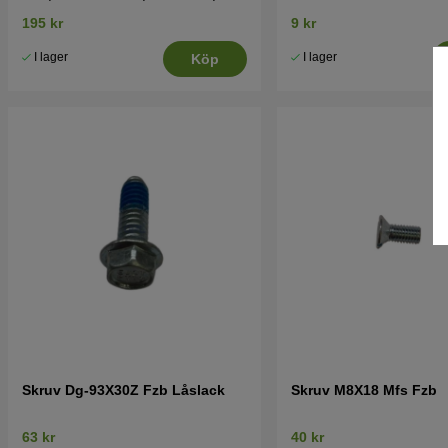
21S, Pro 21SH
195 kr
9 kr
I lager
I lager
Köp
Skruv Dg-93X30Z Fzb Låslack
Skruv M8X18 Mfs Fzb
63 kr
40 kr