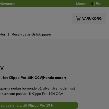
mleverans
Moms:
Inkl
|
Exkl
VARUKORG
kter
Reservdelar Gräsklippare
CV
dellen
Klippo Pro 19H GCV(Honda motor)
.
apparna nedan beroende på vilken
årsmodell
just
tiklar
som passar till Klippo Pro 19H GCV.
ervdelslista till Klippo Pro 19 H