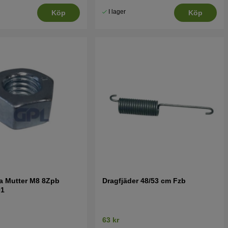
I lager
Köp
Köp
a Mutter M8 8Zpb
Dragfjäder 48/53 cm Fzb
01
63 kr