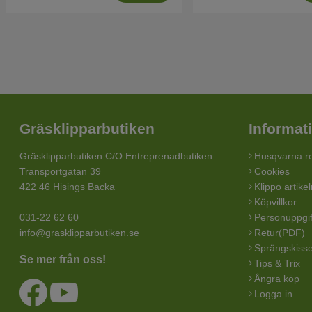
Gräsklipparbutiken
Informat
Gräsklipparbutiken C/O Entreprenadbutiken
Husqvarna re
Transportgatan 39
Cookies
422 46 Hisings Backa
Klippo artike
Köpvillkor
031-22 62 60
Personuppgif
info@grasklipparbutiken.se
Retur(PDF)
Sprängskisse
Se mer från oss!
Tips & Trix
Ångra köp
Logga in