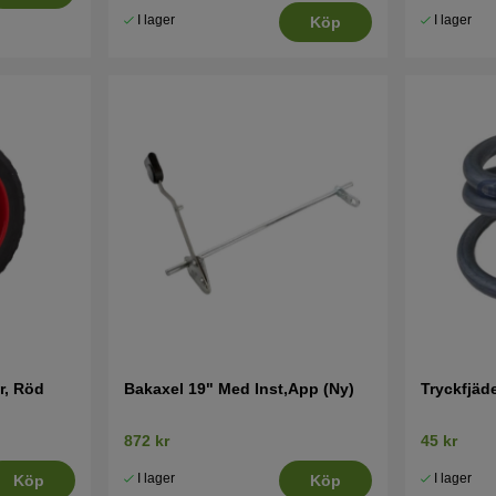
I lager
I lager
Köp
r, Röd
Bakaxel 19" Med Inst,App (Ny)
Tryckfjäde
872 kr
45 kr
I lager
I lager
Köp
Köp