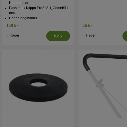
Hondamotor
Passar tex Klippo Pro21SH, CometSH
mm
Honda originaldel
145 kr
40 kr
I lager
I lager
Köp