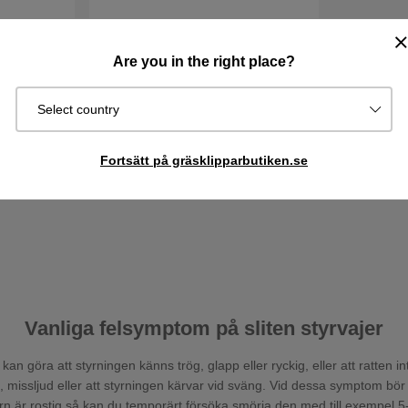
Are you in the right place?
5, 16, 18,
Styrvajer ProFlex 18, 21, 422Ts,
213C, 214T, 214TC, 216, 318 mfl
422Ts AWD
Select country
227 kr
252 kr
Fortsätt på gräsklipparbutiken.se
I lager
Köp
Köp
Vanliga felsymptom på sliten styrvajer
 kan göra att styrningen känns trög, glapp eller ryckig, eller att ratten
missljud eller att styrningen kärvar vid sväng. Vid dessa symptom bör 
ern är rostig så kan du temporärt försöka smörja den med till exempel 5-