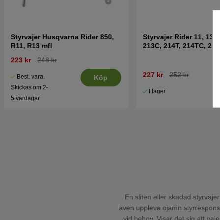
Styrvajer Husqvarna Rider 850,
Styrvajer Rider 11, 13, 1
R11, R13 mfl
223 kr
248 kr
227 kr
252 kr
Best. vara.
Köp
Skickas om 2-
I lager
5 vardagar
En sliten eller skadad styrvajer
även uppleva ojämn styrrespons, 
vid behov. Visar det sig att vaj