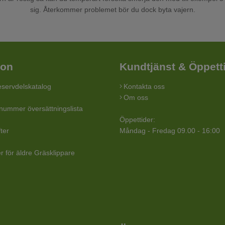
sig. Återkommer problemet bör du dock byta vajern.
ion
Kundtjänst & Öppett
servdelskatalog
Kontakta oss
Om oss
lnummer översättningslista
Öppettider:
ter
Måndag - Fredag 09.00 - 16:00
r för äldre Gräsklippare