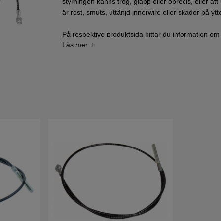
styrningen känns trög, glapp eller oprecis, eller at
är rost, smuts, uttänjd innerwire eller skador på ytte
På respektive produktsida hittar du information om vi
enkelt att välja rätt styrvajer till just din gräsklippare