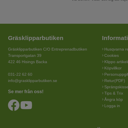
Gräsklipparbutiken
Informat
Gräsklipparbutiken C/O Entreprenadbutiken
Husqvarna re
Transportgatan 39
Cookies
422 46 Hisings Backa
Klippo artike
Köpvillkor
031-22 62 60
Personuppgif
info@grasklipparbutiken.se
Retur(PDF)
Sprängskisse
Se mer från oss!
Tips & Trix
Ångra köp
Logga in