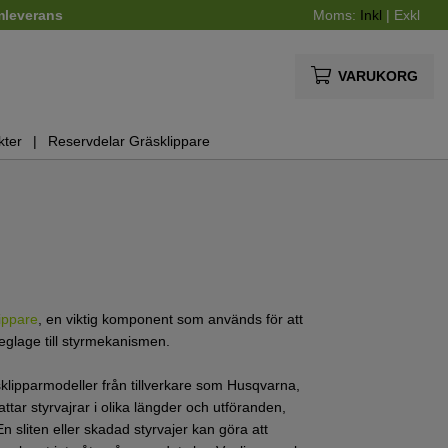
mleverans
Moms:
Inkl
|
Exkl
VARUKORG
kter
Reservdelar Gräsklippare
ippare
, en viktig komponent som används för att
reglage till styrmekanismen.
klipparmodeller från tillverkare som Husqvarna,
tar styrvajrar i olika längder och utföranden,
 sliten eller skadad styrvajer kan göra att