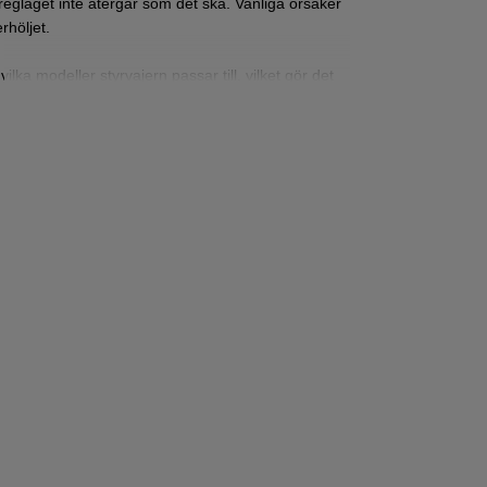
t reglaget inte återgår som det ska. Vanliga orsaker
rhöljet.
lka modeller styrvajern passar till, vilket gör det
.