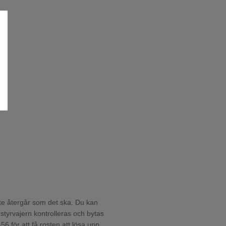
 inte återgår som det ska. Du kan
styrvajern kontrolleras och bytas
56 för att få rosten att lösa upp