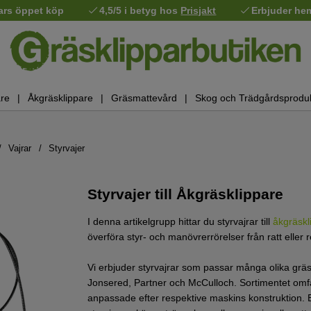
ars öppet köp
4,5/5 i betyg hos
Prisjakt
Erbjuder he
re
Åkgräsklippare
Gräsmattevård
Skog och Trädgårdsprodu
Vajrar
Styrvajer
Styrvajer till Åkgräsklippare
I denna artikelgrupp hittar du styrvajrar till
åkgräskl
överföra styr- och manövrerrörelser från ratt eller 
Vi erbjuder styrvajrar som passar många olika gräs
Jonsered, Partner och McCulloch. Sortimentet omfat
anpassade efter respektive maskins konstruktion. En