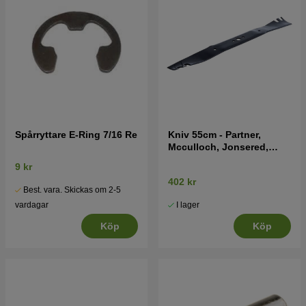
Spårryttare E-Ring 7/16 Re
Kniv 55cm - Partner,
Mcculloch, Jonsered,
Husqvarna
9 kr
402 kr
Best. vara. Skickas om 2-5
I lager
vardagar
Köp
Köp