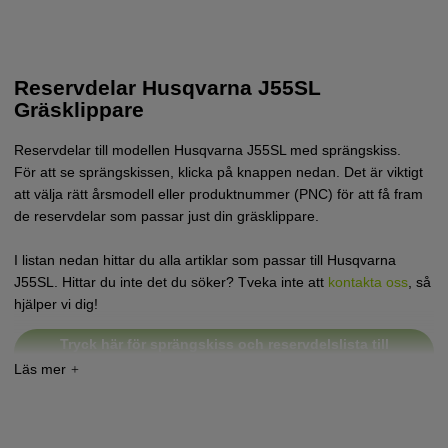
Reservdelar Husqvarna J55SL
Gräsklippare
Reservdelar till modellen Husqvarna J55SL med sprängskiss.
För att se sprängskissen, klicka på knappen nedan. Det är viktigt
att välja rätt årsmodell eller produktnummer (PNC) för att få fram
de reservdelar som passar just din gräsklippare.
I listan nedan hittar du alla artiklar som passar till Husqvarna
J55SL. Hittar du inte det du söker? Tveka inte att
kontakta oss
, så
hjälper vi dig!
Tryck här för sprängskiss och reservdelslista till
Husqvarna J55 SL 2008-02
Tryck här för sprängskiss och reservdelslista till
Husqvarna J55 SL 2008-11