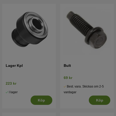
Husqvarna J55 SL 2011-10
Tryck här för sprängskiss och reservdelslista till
Husqvarna J55 SL 2012-01
Lager Kpl
Bult
69 kr
223 kr
Best. vara. Skickas om 2-5
I lager
vardagar
Köp
Köp