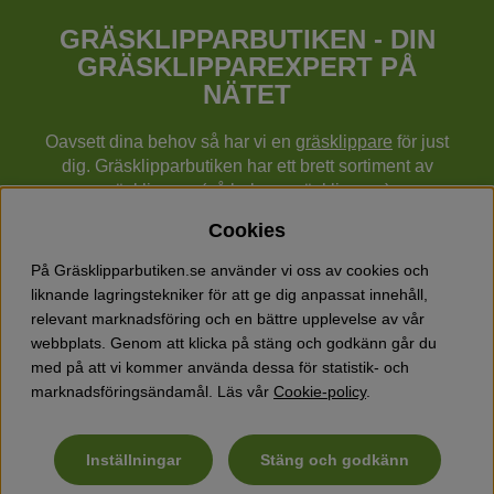
GRÄSKLIPPARBUTIKEN - DIN
GRÄSKLIPPAREXPERT PÅ
NÄTET
Oavsett dina behov så har vi en
gräsklippare
för just
dig. Gräsklipparbutiken har ett brett sortiment av
gräsklippare (gå bakom gräsklippare),
robotgräsklippare,
åkgräsklippare
, handgräsklippare,
Cookies
cylindergräsklippare, traktorer mm från Husqvarna,
Klippo och Gardena.
På Gräsklipparbutiken.se använder vi oss av cookies och
Utöver gräsklippare finns också ett brett sortiment hos
liknande lagringstekniker för att ge dig anpassat innehåll,
Gräsklipparbutiken med skog & trädgårdsprodukter så
relevant marknadsföring och en bättre upplevelse av vår
som grästrimmers, röjsågar, motorsågar, häcksaxar,
webbplats. Genom att klicka på stäng och godkänn går du
jordfräsar, lövblåsar, snöslungor, vertikalskärare, elverk,
med på att vi kommer använda dessa för statistik- och
skyddsutrustning, kläder, oljor, barnleksaker mm.
marknadsföringsändamål. Läs vår
Cookie-policy
.
Inställningar
Stäng och godkänn