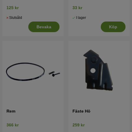
125 kr
33 kr
Slutsåld
I lager
Bevaka
Köp
Rem
Fäste Hö
366 kr
259 kr