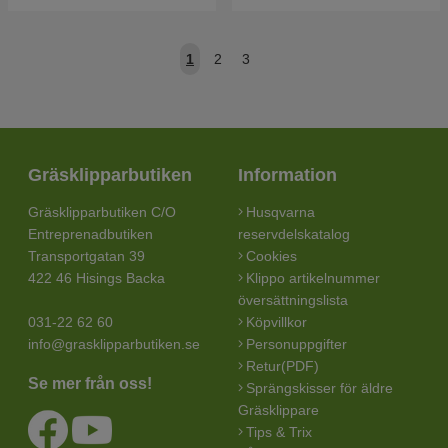
1
2
3
Gräsklipparbutiken
Information
Gräsklipparbutiken C/O
Husqvarna
Entreprenadbutiken
reservdelskatalog
Transportgatan 39
Cookies
422 46 Hisings Backa
Klippo artikelnummer
översättningslista
031-22 62 60
Köpvillkor
info@grasklipparbutiken.se
Personuppgifter
Retur(PDF)
Se mer från oss!
Sprängskisser för äldre
Gräsklippare
Tips & Trix