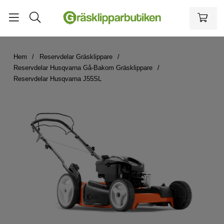
Hem
Reservdelar Gräsklippare
Reservdelar Husqvarna Gå-Bakom Gräsklippare
Reservdelar Husqvarna J55SL