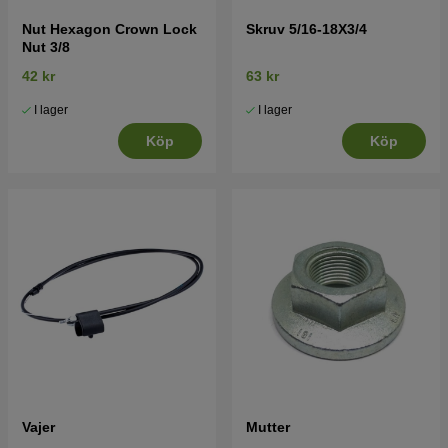
Nut Hexagon Crown Lock
Skruv 5/16-18X3/4
Nut 3/8
42 kr
63 kr
I lager
I lager
Köp
Köp
Vajer
Mutter