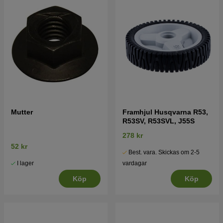
Mutter
Framhjul Husqvarna R53,
R53SV, R53SVL, J55S
278 kr
52 kr
Best. vara. Skickas om 2-5
I lager
vardagar
Köp
Köp