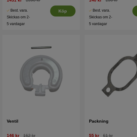
Best. vara.
Best. vara.
Köp
Skickas om 2-
Skickas om 2-
5 vardagar
5 vardagar
Ventil
Packning
146 kr
162 kr
55 kr
61 kr