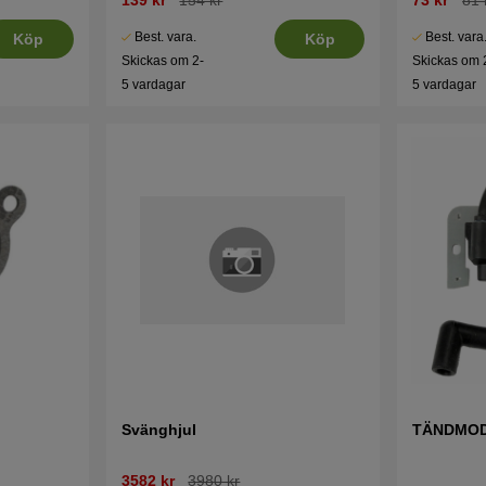
Best. vara.
Best. vara
Köp
Köp
Skickas om 2-
Skickas om 
5 vardagar
5 vardagar
Svänghjul
TÄNDMO
3582 kr
3980 kr