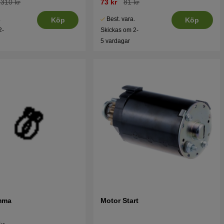
1310 kr
73 kr
81 kr
.
Best. vara.
Köp
Köp
2-
Skickas om 2-
5 vardagar
mma
Motor Start
kr