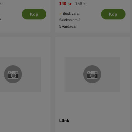
kr
140 kr
156 kr
.
Best. vara.
Köp
Köp
2-
Skickas om 2-
5 vardagar
Länk