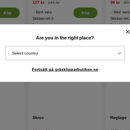
127 kr
141 kr
36 kr
40 
Best. vara.
Best. vara
Köp
Köp
Skickas om 2-
Skickas om 
5 vardagar
5 vardagar
Are you in the right place?
Select country
Fortsätt på gräsklipparbutiken.se
Skruv
Reglage