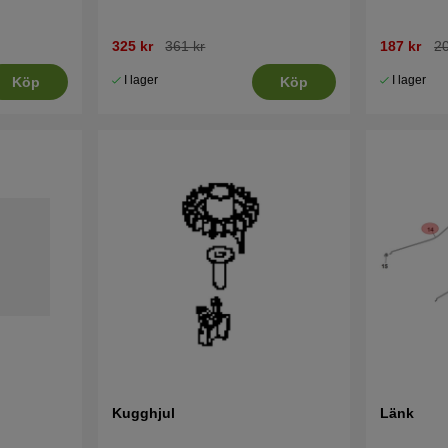
325 kr
361 kr
187 kr
20
I lager
I lager
Köp
Köp
Kugghjul
Länk