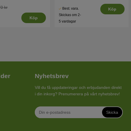
0 kr
Best. vara.
Köp
Skickas om 2-
Köp
5 vardagar
ider
Nyhetsbrev
Vill du få uppdateringar och erbjudanden direkt
i din inkorg? Prenumerera på vårt nyhetsbrev!
Skicka