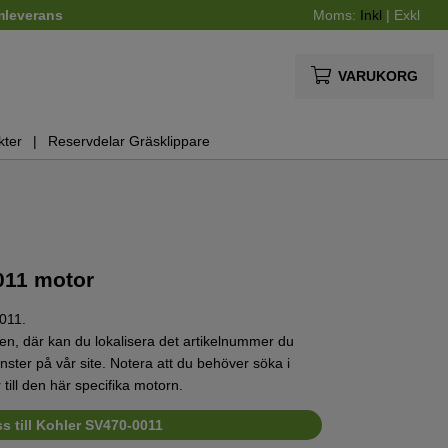
mleverans
Moms:
Inkl
|
Exkl
VARUKORG
kter
Reservdelar Gräsklippare
0011 motor
0011.
n, där kan du lokalisera det artikelnummer du
vänster på vår site. Notera att du behöver söka i
till den här specifika motorn.
s till Kohler SV470-0011