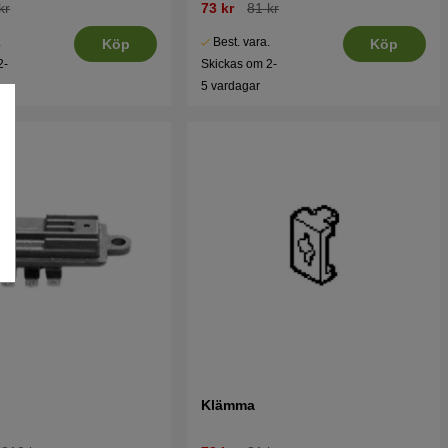
kr
73 kr
81 kr
.
Best. vara.
Köp
Köp
2-
Skickas om 2-
5 vardagar
Klämma