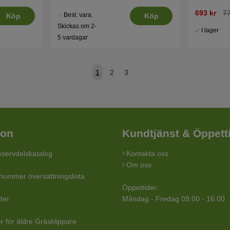
693 kr
77
Best. vara.
Köp
Köp
Skickas om 2-
I lager
5 vardagar
1
2
3
ion
Kundtjänst & Öppett
servdelskatalog
Kontakta oss
Om oss
lnummer översättningslista
Öppettider:
ter
Måndag - Fredag 09.00 - 16:00
r för äldre Gräsklippare