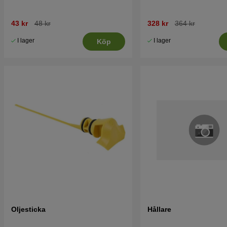
43 kr
48 kr
328 kr
364 kr
I lager
I lager
Köp
Oljesticka
Hållare