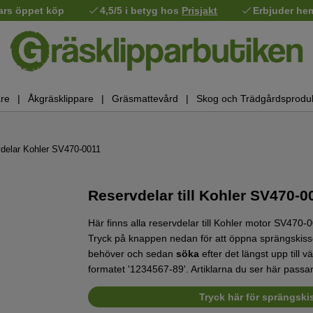
ars öppet köp
4,5/5 i betyg hos
Prisjakt
Erbjuder he
re
Åkgräsklippare
Gräsmattevård
Skog och Trädgårdsprodu
delar Kohler SV470-0011
Reservdelar till Kohler SV470-
Här finns alla reservdelar till Kohler motor SV470-
Tryck på knappen nedan för att öppna sprängskisse
behöver och sedan
söka
efter det längst upp till 
formatet '1234567-89'. Artiklarna du ser här passar 
Tryck här för sprängskis