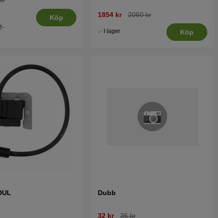
1854 kr
2060 kr
.
Köp
2-
I lager
Köp
DUL
Dubb
32 kr
36 kr