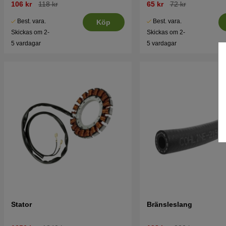
106 kr
118 kr
65 kr
72 kr
Best. vara.
Best. vara.
Köp
Skickas om 2-
Skickas om 2-
5 vardagar
5 vardagar
Stator
Bränsleslang