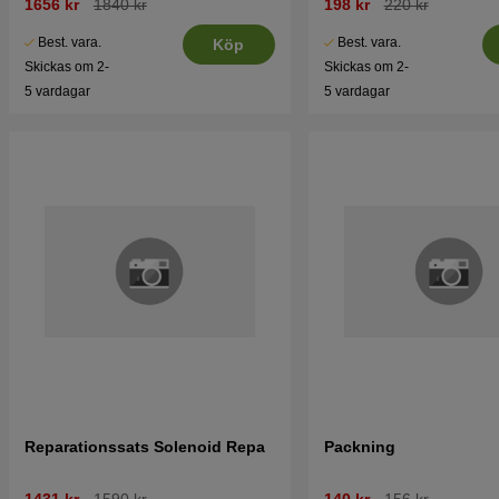
1656 kr
1840 kr
198 kr
220 kr
Best. vara.
Best. vara.
Köp
Skickas om 2-
Skickas om 2-
5 vardagar
5 vardagar
Reparationssats Solenoid Repa
Packning
1431 kr
1590 kr
140 kr
156 kr