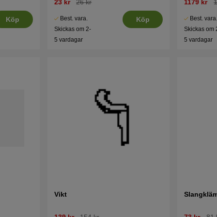
23 kr
26 kr
1179 kr
Best. vara.
Best. vara
Köp
Köp
Skickas om 2-
Skickas om 
5 vardagar
5 vardagar
Vikt
Slangklä
139 kr
154 kr
73 kr
81 