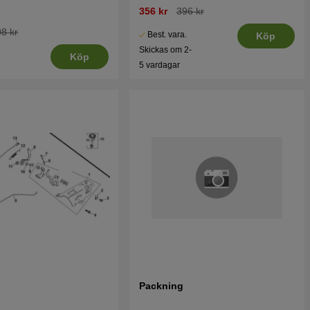
356 kr
396 kr
8 kr
Best. vara.
Köp
Skickas om 2-
Köp
5 vardagar
Packning