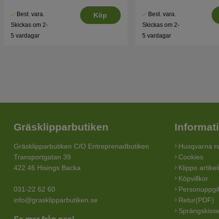
Best. vara.
Best. vara.
Köp
Skickas om 2-
Skickas om 2-
5 vardagar
5 vardagar
Gräsklipparbutiken
Informat
Gräsklipparbutiken C/O Entreprenadbutiken
Husqvarna re
Transportgatan 39
Cookies
422 46 Hisings Backa
Klippo artike
Köpvillkor
031-22 62 60
Personuppgif
info@grasklipparbutiken.se
Retur(PDF)
Sprängskisse
Se mer från oss!