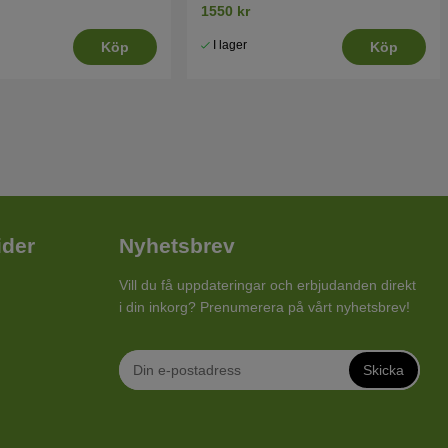
1550 kr
I lager
Köp
Köp
ider
Nyhetsbrev
Vill du få uppdateringar och erbjudanden direkt
i din inkorg? Prenumerera på vårt nyhetsbrev!
Skicka