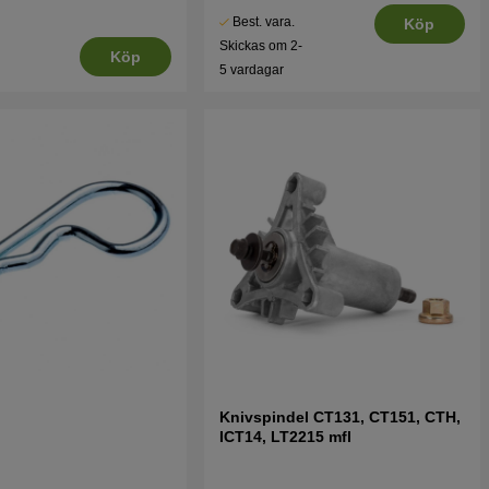
Best. vara.
Köp
Skickas om 2-
Köp
5 vardagar
Knivspindel CT131, CT151, CTH,
ICT14, LT2215 mfl