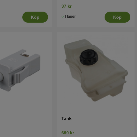
37 kr
I lager
Köp
Köp
Tank
690 kr