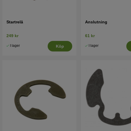
Startrelä
Anslutning
249 kr
61 kr
I lager
I lager
Köp