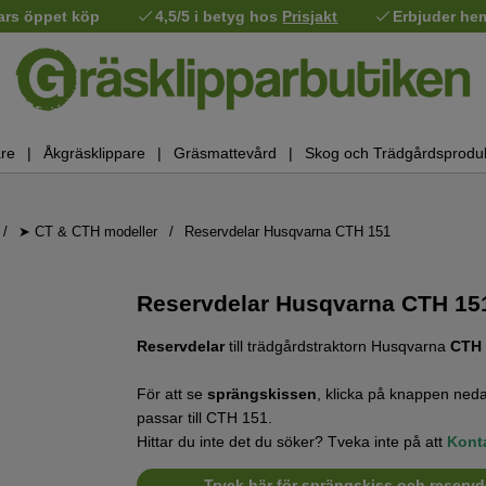
ars öppet köp
4,5/5 i betyg hos
Prisjakt
Erbjuder he
re
Åkgräsklippare
Gräsmattevård
Skog och Trädgårdsprodu
➤ CT & CTH modeller
Reservdelar Husqvarna CTH 151
Reservdelar Husqvarna CTH 15
Reservdelar
till trädgårdstraktorn Husqvarna
CTH 
För att se
sprängskissen
, klicka på knappen neda
passar till CTH 151.
Hittar du inte det du söker? Tveka inte på att
Kont
Tryck här för sprängskiss och reservd