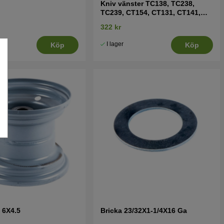
Kniv vänster TC138, TC238,
TC239, CT154, CT131, CT141,
CT151 mfl
322 kr
I lager
Köp
Köp
m 6X4.5
Bricka 23/32X1-1/4X16 Ga