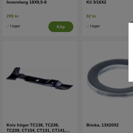
Innerslang 18X9,5-8
Kil 3/16X2
299 kr
82 kr
I lager
I lager
Köp
Kniv höger TC138, TC238,
Bricka, 13X20X2
TC239, CT154, CT131, CT141,