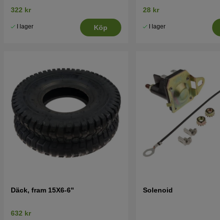
CT151 mfl
322 kr
28 kr
I lager
I lager
Köp
Däck, fram 15X6-6"
Solenoid
632 kr