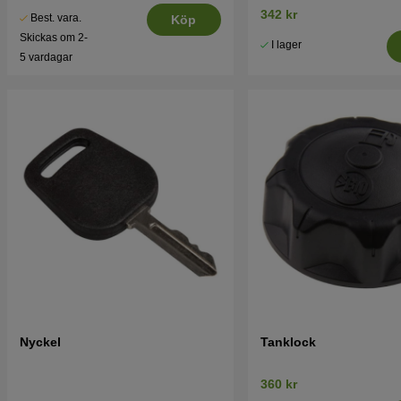
342 kr
Best. vara.
Köp
Skickas om 2-
I lager
5 vardagar
Nyckel
Tanklock
360 kr