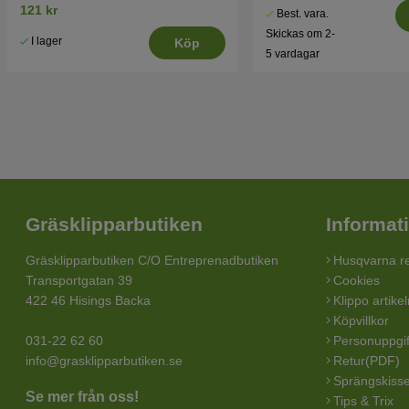
121 kr
Best. vara.
Skickas om 2-
I lager
Köp
5 vardagar
Gräsklipparbutiken
Informat
Gräsklipparbutiken C/O Entreprenadbutiken
Husqvarna re
Transportgatan 39
Cookies
422 46 Hisings Backa
Klippo artike
Köpvillkor
031-22 62 60
Personuppgif
info@grasklipparbutiken.se
Retur(PDF)
Sprängskisse
Se mer från oss!
Tips & Trix