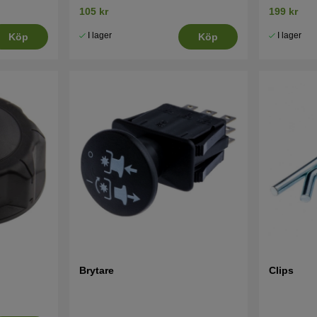
105 kr
199 kr
I lager
I lager
Köp
Köp
Brytare
Clips