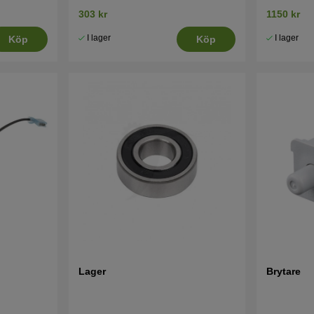
mfl
303 kr
1150 kr
I lager
I lager
Köp
Köp
Lager
Brytare