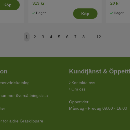
313 kr
20 kr
Köp
I lager
I lager
Köp
1
2
3
4
5
6
7
8
..
12
ion
Kundtjänst & Öppett
servdelskatalog
Kontakta oss
Om oss
lnummer översättningslista
Öppettider:
ter
Måndag - Fredag 09.00 - 16:00
r för äldre Gräsklippare