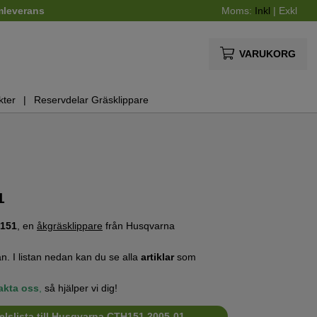
mleverans
Moms:
Inkl
|
Exkl
VARUKORG
kter
Reservdelar Gräsklippare
1
151
, en
åkgräsklippare
från Husqvarna
n. I listan nedan kan du se alla
artiklar
som
akta oss
,
så hjälper vi dig!
elslista till Husqvarna CTH151 2005-01