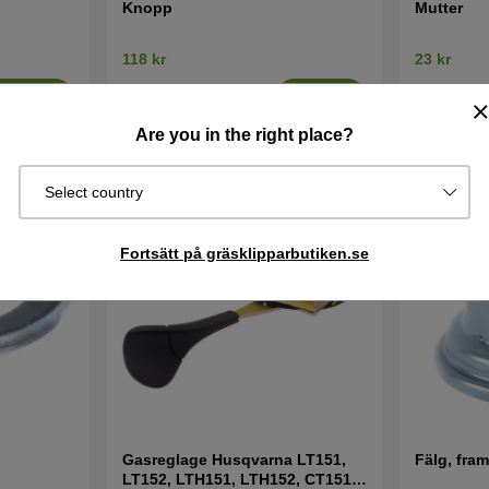
Knopp
Mutter
118 kr
23 kr
I lager
I lager
Köp
Köp
Are you in the right place?
Select country
Fortsätt på gräsklipparbutiken.se
Gasreglage Husqvarna LT151,
Fälg, fra
LT152, LTH151, LTH152, CT151