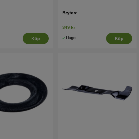
Brytare
349 kr
I lager
Köp
Köp