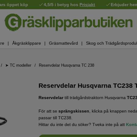
ars öppet köp
4,5/5 i betyg hos
Prisjakt
Erbjuder he
re
Åkgräsklippare
Gräsmattevård
Skog och Trädgårdsprodu
➤ TC modeller
Reservdelar Husqvarna TC 238
Reservdelar Husqvarna TC238 T
Reservdelar
till trädgårdstraktorn Husqvarna
TC2
För att se
sprängskissen
, klicka på knappen neda
passar till TC238.
Hittar du inte det du söker? Tveka inte på att
Kont