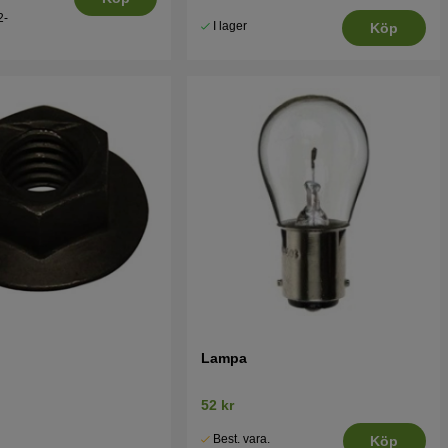
2-
I lager
Köp
Lampa
52 kr
Best. vara.
Köp