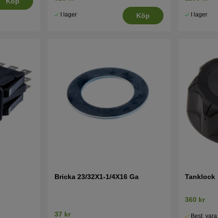
Köp
I lager
I lager
Köp
Bricka 23/32X1-1/4X16 Ga
Tanklock
360 kr
37 kr
Best. vara