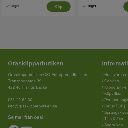
I lager
I lager
Köp
Gräsklipparbutiken
Informat
Gräsklipparbutiken C/O Entreprenadbutiken
Husqvarna re
Transportgatan 39
Cookies
422 46 Hisings Backa
Klippo artike
Köpvillkor
031-22 62 60
Personuppgif
info@grasklipparbutiken.se
Retur(PDF)
Sprängskisse
Se mer från oss!
Tips & Trix
Ångra köp