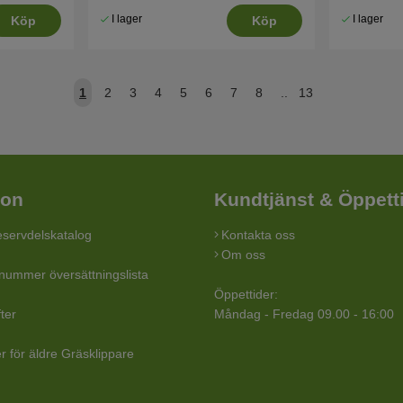
I lager
I lager
Köp
Köp
1
2
3
4
5
6
7
8
..
13
ion
Kundtjänst & Öppett
servdelskatalog
Kontakta oss
Om oss
lnummer översättningslista
Öppettider:
ter
Måndag - Fredag 09.00 - 16:00
r för äldre Gräsklippare