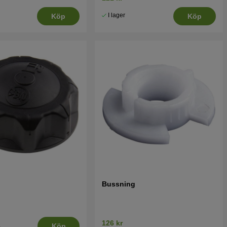
I lager
Köp
Köp
Bussning
126 kr
.
Köp