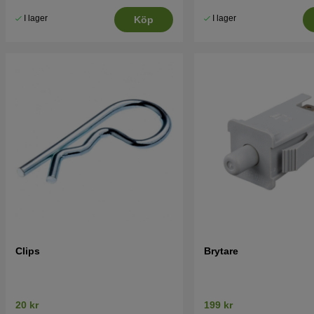
I lager
I lager
Köp
Clips
Brytare
20 kr
199 kr