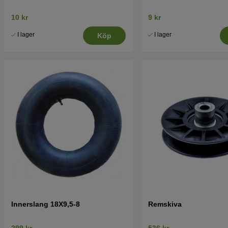
10 kr
9 kr
I lager
I lager
Köp
Innerslang 18X9,5-8
Remskiva
299 kr
536 kr