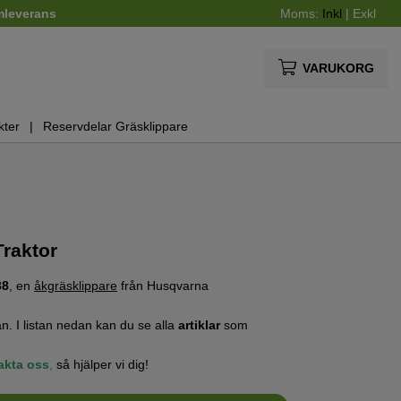
mleverans
Moms:
Inkl
|
Exkl
VARUKORG
kter
Reservdelar Gräsklippare
raktor
38
, en
åkgräsklippare
från Husqvarna
n. I listan nedan kan du se alla
artiklar
som
akta oss
,
så hjälper vi dig!