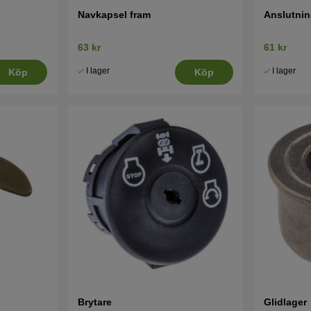
Navkapsel fram
Anslutni
63 kr
61 kr
I lager
I lager
Köp
Köp
Brytare
Glidlager