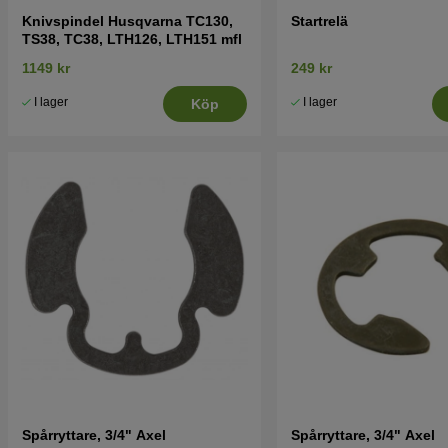
Knivspindel Husqvarna TC130,
Startrelä
TS38, TC38, LTH126, LTH151 mfl
1149 kr
249 kr
I lager
I lager
Köp
Spårryttare, 3/4" Axel
Spårryttare, 3/4" Axel