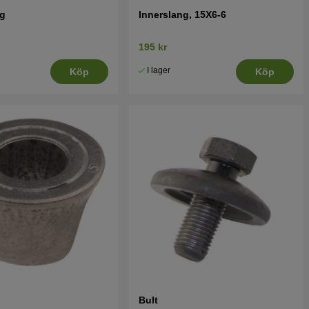
ng
Innerslang, 15X6-6
195 kr
I lager
Köp
Köp
Bult