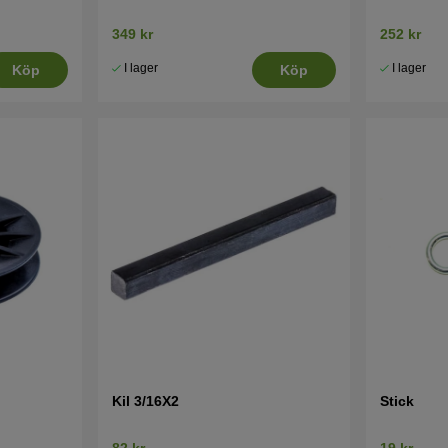
349 kr
252 kr
I lager
I lager
Köp
Köp
Kil 3/16X2
Stick
82 kr
19 kr