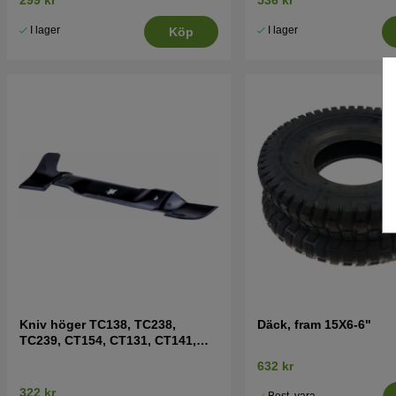
I lager
I lager
Köp
Kniv höger TC138, TC238,
Däck, fram 15X6-6"
TC239, CT154, CT131, CT141,
CT151 mfl
632 kr
322 kr
Best. vara.