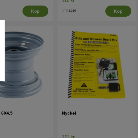
I lager
Köp
Köp
m 6X4.5
Nyckel
121 kr