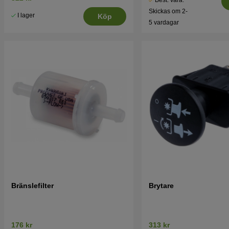
Skickas om 2-
I lager
Köp
5 vardagar
Bränslefilter
Brytare
176 kr
313 kr