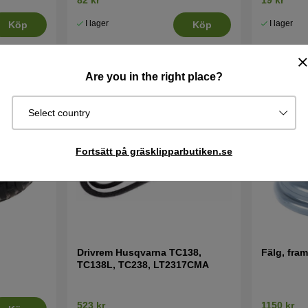
I lager
I lager
Köp
Köp
Are you in the right place?
Select country
Fortsätt på gräsklipparbutiken.se
Drivrem Husqvarna TC138,
Fälg, fra
TC138L, TC238, LT2317CMA
523 kr
1150 kr