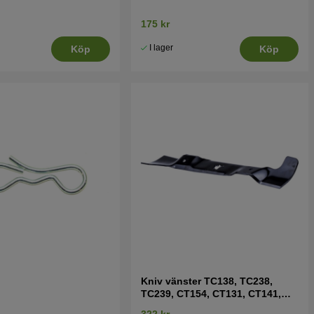
175 kr
I lager
Köp
Köp
Kniv vänster TC138, TC238,
TC239, CT154, CT131, CT141,
CT151 mfl
322 kr